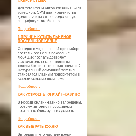
CRM-СИСТЕМА
Для того чтобы автоматизация была
успешной, СРМ для турагентства
должна учитывать определенную
специфику этого бизнеса
Подробнее...
5 ПРИЧИН КУПИТЬ ЛЬНЯНОЕ
ПОСТЕЛЬНОЕ БЕЛЬЕ
Сегодня в моде – сон. И при выборе
постельного белья поколение
любящих поспать доверяет
исключительно качественным
тканям без синтетических примесей.
Натуральный домашний текстиль
становятся главным приоритетом в
каждом современном доме.
Подробнее...
КАК УСТРОЕНЫ ОНЛАЙН-КАЗИНО
В России онлайн-казино запрещены,
поэтому интернет-провайдеры
постоянно блокируют их домены.
Подробнее...
КАК ВЫБРАТЬ КУХНЮ
Вы решили, что настало время