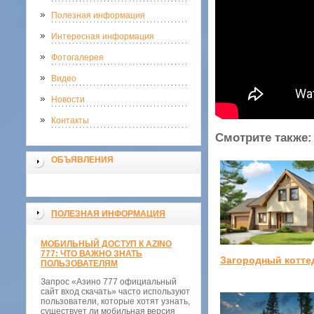
Полезная информация
Интересная информация
Фотогалерея
Видео
Новости
Контакты
Смотрите также:
ОБЪЯВЛЕНИЯ
ПОЛЕЗНАЯ ИНФОРМАЦИЯ
МОБИЛЬНЫЙ ДОСТУП К AZINO
777: ЧТО ВАЖНО ЗНАТЬ
Загородный котте
ПОЛЬЗОВАТЕЛЯМ
Запрос «Азино 777 официальный
сайт вход скачать» часто используют
пользователи, которые хотят узнать,
существует ли мобильная версия