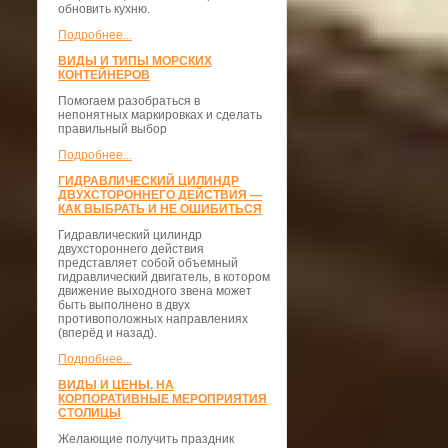
обновить кухню.
Подробнее...
ВИДЫ И ТИПЫ МОРСКИХ
КОНТЕЙНЕРОВ
Помогаем разобраться в
непонятных маркировках и сделать
правильный выбор
Подробнее...
ГИДРАВЛИЧЕСКИЙ ЦИЛИНДР
ДВУХСТОРОННЕГО ДЕЙСТВИЯ —
КАК ВЫБРАТЬ И НЕ ОШИБИТЬСЯ
Гидравлический цилиндр
двухстороннего действия
представляет собой объемный
гидравлический двигатель, в котором
движение выходного звена может
быть выполнено в двух
противоположных направлениях
(вперёд и назад).
Подробнее...
ВИДЫ И ЦЕНЫ, НА
КОРПОРАТИВНЫЕ МЕРОПРИЯТИЯ
СТОЛИЦЫ
Желающие получить праздник