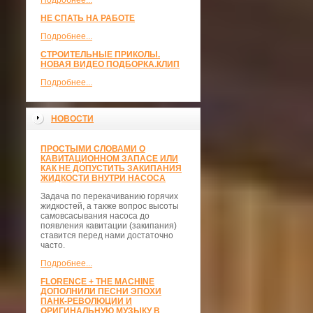
Подробнее...
НЕ СПАТЬ НА РАБОТЕ
Подробнее...
СТРОИТЕЛЬНЫЕ ПРИКОЛЫ.
НОВАЯ ВИДЕО ПОДБОРКА.КЛИП
Подробнее...
НОВОСТИ
ПРОСТЫМИ СЛОВАМИ О
КАВИТАЦИОННОМ ЗАПАСЕ ИЛИ
КАК НЕ ДОПУСТИТЬ ЗАКИПАНИЯ
ЖИДКОСТИ ВНУТРИ НАСОСА
Задача по перекачиванию горячих
жидкостей, а также вопрос высоты
самовсасывания насоса до
появления кавитации (закипания)
ставится перед нами достаточно
часто.
Подробнее...
FLORENCE + THE MACHINE
ДОПОЛНИЛИ ПЕСНИ ЭПОХИ
ПАНК-РЕВОЛЮЦИИ И
ОРИГИНАЛЬНУЮ МУЗЫКУ В