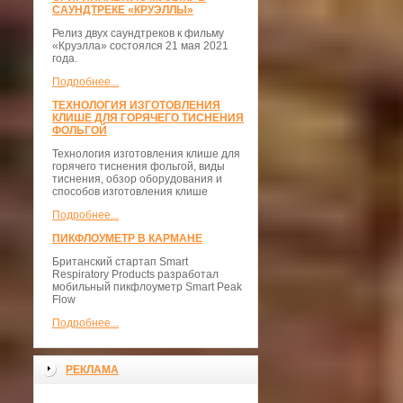
САУНДТРЕКЕ «КРУЭЛЛЫ»
Релиз двух саундтреков к фильму
«Круэлла» состоялся 21 мая 2021
года.
Подробнее...
ТЕХНОЛОГИЯ ИЗГОТОВЛЕНИЯ
КЛИШЕ ДЛЯ ГОРЯЧЕГО ТИСНЕНИЯ
ФОЛЬГОЙ
Технология изготовления клише для
горячего тиснения фольгой, виды
тиснения, обзор оборудования и
способов изготовления клише
Подробнее...
ПИКФЛОУМЕТР В КАРМАНЕ
Британский стартап Smart
Respiratory Products разработал
мобильный пикфлоуметр Smart Peak
Flow
Подробнее...
РЕКЛАМА