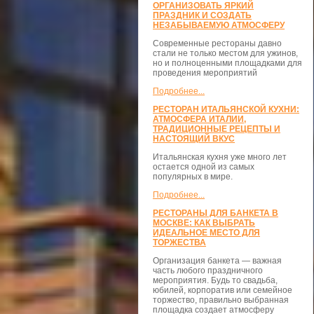
ОРГАНИЗОВАТЬ ЯРКИЙ
ПРАЗДНИК И СОЗДАТЬ
НЕЗАБЫВАЕМУЮ АТМОСФЕРУ
Современные рестораны давно
стали не только местом для ужинов,
но и полноценными площадками для
проведения мероприятий
Подробнее...
РЕСТОРАН ИТАЛЬЯНСКОЙ КУХНИ:
АТМОСФЕРА ИТАЛИИ,
ТРАДИЦИОННЫЕ РЕЦЕПТЫ И
НАСТОЯЩИЙ ВКУС
Итальянская кухня уже много лет
остается одной из самых
популярных в мире.
Подробнее...
РЕСТОРАНЫ ДЛЯ БАНКЕТА В
МОСКВЕ: КАК ВЫБРАТЬ
ИДЕАЛЬНОЕ МЕСТО ДЛЯ
ТОРЖЕСТВА
Организация банкета — важная
часть любого праздничного
мероприятия. Будь то свадьба,
юбилей, корпоратив или семейное
торжество, правильно выбранная
площадка создает атмосферу