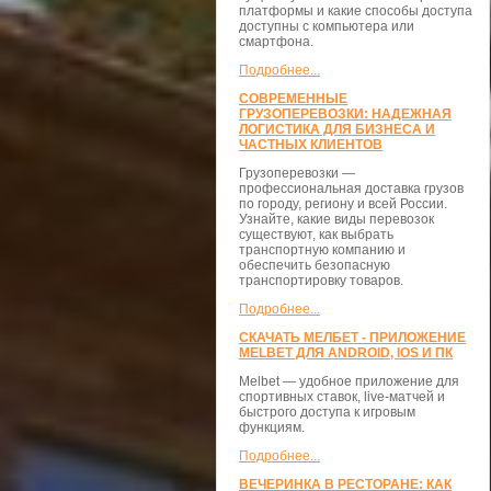
платформы и какие способы доступа
доступны с компьютера или
смартфона.
Подробнее...
СОВРЕМЕННЫЕ
ГРУЗОПЕРЕВОЗКИ: НАДЕЖНАЯ
ЛОГИСТИКА ДЛЯ БИЗНЕСА И
ЧАСТНЫХ КЛИЕНТОВ
Грузоперевозки —
профессиональная доставка грузов
по городу, региону и всей России.
Узнайте, какие виды перевозок
существуют, как выбрать
транспортную компанию и
обеспечить безопасную
транспортировку товаров.
Подробнее...
СКАЧАТЬ МЕЛБЕТ - ПРИЛОЖЕНИЕ
MELBET ДЛЯ ANDROID, IOS И ПК
Melbet — удобное приложение для
спортивных ставок, live-матчей и
быстрого доступа к игровым
функциям.
Подробнее...
ВЕЧЕРИНКА В РЕСТОРАНЕ: КАК