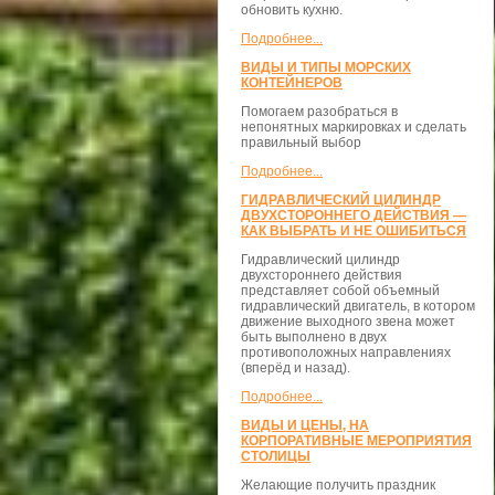
обновить кухню.
Подробнее...
ВИДЫ И ТИПЫ МОРСКИХ
КОНТЕЙНЕРОВ
Помогаем разобраться в
непонятных маркировках и сделать
правильный выбор
Подробнее...
ГИДРАВЛИЧЕСКИЙ ЦИЛИНДР
ДВУХСТОРОННЕГО ДЕЙСТВИЯ —
КАК ВЫБРАТЬ И НЕ ОШИБИТЬСЯ
Гидравлический цилиндр
двухстороннего действия
представляет собой объемный
гидравлический двигатель, в котором
движение выходного звена может
быть выполнено в двух
противоположных направлениях
(вперёд и назад).
Подробнее...
ВИДЫ И ЦЕНЫ, НА
КОРПОРАТИВНЫЕ МЕРОПРИЯТИЯ
СТОЛИЦЫ
Желающие получить праздник