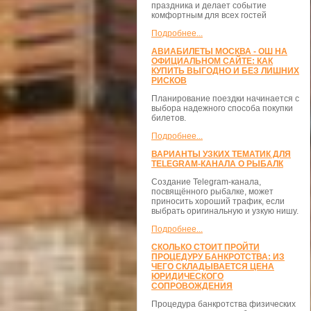
праздника и делает событие
комфортным для всех гостей
Подробнее...
АВИАБИЛЕТЫ МОСКВА - ОШ НА
ОФИЦИАЛЬНОМ САЙТЕ: КАК
КУПИТЬ ВЫГОДНО И БЕЗ ЛИШНИХ
РИСКОВ
Планирование поездки начинается с
выбора надежного способа покупки
билетов.
Подробнее...
ВАРИАНТЫ УЗКИХ ТЕМАТИК ДЛЯ
TELEGRAM-КАНАЛА О РЫБАЛК
Создание Telegram-канала,
посвящённого рыбалке, может
приносить хороший трафик, если
выбрать оригинальную и узкую нишу.
Подробнее...
СКОЛЬКО СТОИТ ПРОЙТИ
ПРОЦЕДУРУ БАНКРОТСТВА: ИЗ
ЧЕГО СКЛАДЫВАЕТСЯ ЦЕНА
ЮРИДИЧЕСКОГО
СОПРОВОЖДЕНИЯ
Процедура банкротства физических