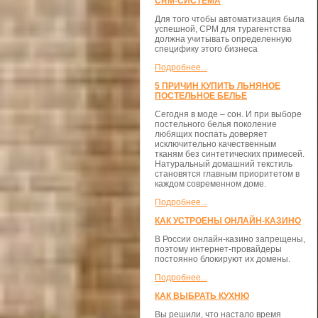
CRM-СИСТЕМА
Для того чтобы автоматизация была
успешной, СРМ для турагентства
должна учитывать определенную
специфику этого бизнеса
Подробнее...
5 ПРИЧИН КУПИТЬ ЛЬНЯНОЕ
ПОСТЕЛЬНОЕ БЕЛЬЕ
Сегодня в моде – сон. И при выборе
постельного белья поколение
любящих поспать доверяет
исключительно качественным
тканям без синтетических примесей.
Натуральный домашний текстиль
становятся главным приоритетом в
каждом современном доме.
Подробнее...
КАК УСТРОЕНЫ ОНЛАЙН-КАЗИНО
В России онлайн-казино запрещены,
поэтому интернет-провайдеры
постоянно блокируют их домены.
Подробнее...
КАК ВЫБРАТЬ КУХНЮ
Вы решили, что настало время