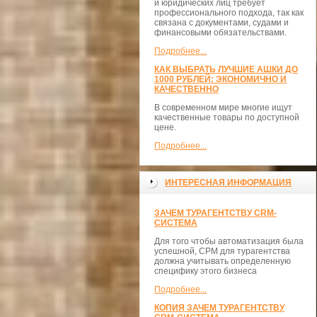
и юридических лиц требует
профессионального подхода, так как
связана с документами, судами и
финансовыми обязательствами.
Подробнее...
КАК ВЫБРАТЬ ЛУЧШИЕ АШКИ ДО
1000 РУБЛЕЙ: ЭКОНОМИЧНО И
КАЧЕСТВЕННО
В современном мире многие ищут
качественные товары по доступной
цене.
Подробнее...
ИНТЕРЕСНАЯ ИНФОРМАЦИЯ
ЗАЧЕМ ТУРАГЕНТСТВУ CRM-
СИСТЕМА
Для того чтобы автоматизация была
успешной, СРМ для турагентства
должна учитывать определенную
специфику этого бизнеса
Подробнее...
КОПИЯ ЗАЧЕМ ТУРАГЕНТСТВУ