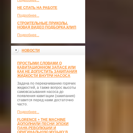
Подробнее...
НЕ СПАТЬ НА РАБОТЕ
Подробнее...
СТРОИТЕЛЬНЫЕ ПРИКОЛЫ.
НОВАЯ ВИДЕО ПОДБОРКА.КЛИП
Подробнее...
НОВОСТИ
ПРОСТЫМИ СЛОВАМИ О
КАВИТАЦИОННОМ ЗАПАСЕ ИЛИ
КАК НЕ ДОПУСТИТЬ ЗАКИПАНИЯ
ЖИДКОСТИ ВНУТРИ НАСОСА
Задача по перекачиванию горячих
жидкостей, а также вопрос высоты
самовсасывания насоса до
появления кавитации (закипания)
ставится перед нами достаточно
часто.
Подробнее...
FLORENCE + THE MACHINE
ДОПОЛНИЛИ ПЕСНИ ЭПОХИ
ПАНК-РЕВОЛЮЦИИ И
ОРИГИНАЛЬНУЮ МУЗЫКУ В