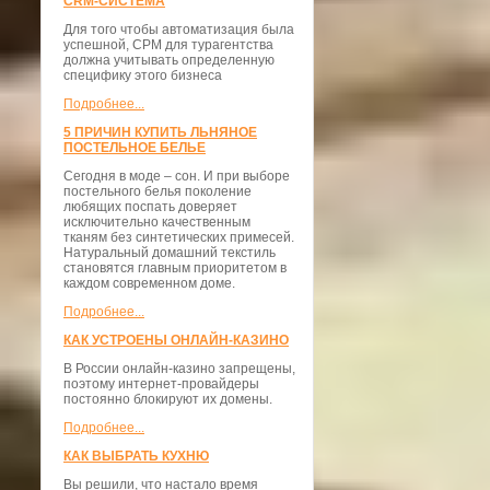
CRM-СИСТЕМА
Для того чтобы автоматизация была
успешной, СРМ для турагентства
должна учитывать определенную
специфику этого бизнеса
Подробнее...
5 ПРИЧИН КУПИТЬ ЛЬНЯНОЕ
ПОСТЕЛЬНОЕ БЕЛЬЕ
Сегодня в моде – сон. И при выборе
постельного белья поколение
любящих поспать доверяет
исключительно качественным
тканям без синтетических примесей.
Натуральный домашний текстиль
становятся главным приоритетом в
каждом современном доме.
Подробнее...
КАК УСТРОЕНЫ ОНЛАЙН-КАЗИНО
В России онлайн-казино запрещены,
поэтому интернет-провайдеры
постоянно блокируют их домены.
Подробнее...
КАК ВЫБРАТЬ КУХНЮ
Вы решили, что настало время