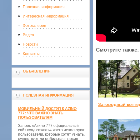
Полезная информация
Интересная информация
Фотогалерея
Видео
Новости
Смотрите также:
Контакты
ОБЪЯВЛЕНИЯ
ПОЛЕЗНАЯ ИНФОРМАЦИЯ
Загородный котте
МОБИЛЬНЫЙ ДОСТУП К AZINO
777: ЧТО ВАЖНО ЗНАТЬ
ПОЛЬЗОВАТЕЛЯМ
Запрос «Азино 777 официальный
сайт вход скачать» часто используют
пользователи, которые хотят узнать,
существует ли мобильная версия