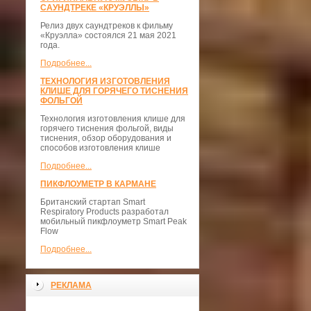
САУНДТРЕКЕ «КРУЭЛЛЫ»
Релиз двух саундтреков к фильму
«Круэлла» состоялся 21 мая 2021
года.
Подробнее...
ТЕХНОЛОГИЯ ИЗГОТОВЛЕНИЯ
КЛИШЕ ДЛЯ ГОРЯЧЕГО ТИСНЕНИЯ
ФОЛЬГОЙ
Технология изготовления клише для
горячего тиснения фольгой, виды
тиснения, обзор оборудования и
способов изготовления клише
Подробнее...
ПИКФЛОУМЕТР В КАРМАНЕ
Британский стартап Smart
Respiratory Products разработал
мобильный пикфлоуметр Smart Peak
Flow
Подробнее...
РЕКЛАМА