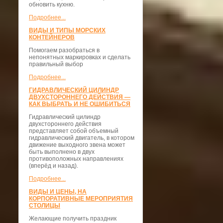
обновить кухню.
Подробнее...
ВИДЫ И ТИПЫ МОРСКИХ
КОНТЕЙНЕРОВ
Помогаем разобраться в
непонятных маркировках и сделать
правильный выбор
Подробнее...
ГИДРАВЛИЧЕСКИЙ ЦИЛИНДР
ДВУХСТОРОННЕГО ДЕЙСТВИЯ —
КАК ВЫБРАТЬ И НЕ ОШИБИТЬСЯ
Гидравлический цилиндр
двухстороннего действия
представляет собой объемный
гидравлический двигатель, в котором
движение выходного звена может
быть выполнено в двух
противоположных направлениях
(вперёд и назад).
Подробнее...
ВИДЫ И ЦЕНЫ, НА
КОРПОРАТИВНЫЕ МЕРОПРИЯТИЯ
СТОЛИЦЫ
Желающие получить праздник