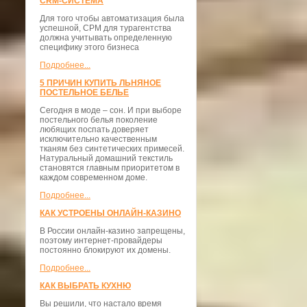
CRM-СИСТЕМА
Для того чтобы автоматизация была
успешной, СРМ для турагентства
должна учитывать определенную
специфику этого бизнеса
Подробнее...
5 ПРИЧИН КУПИТЬ ЛЬНЯНОЕ
ПОСТЕЛЬНОЕ БЕЛЬЕ
Сегодня в моде – сон. И при выборе
постельного белья поколение
любящих поспать доверяет
исключительно качественным
тканям без синтетических примесей.
Натуральный домашний текстиль
становятся главным приоритетом в
каждом современном доме.
Подробнее...
КАК УСТРОЕНЫ ОНЛАЙН-КАЗИНО
В России онлайн-казино запрещены,
поэтому интернет-провайдеры
постоянно блокируют их домены.
Подробнее...
КАК ВЫБРАТЬ КУХНЮ
Вы решили, что настало время