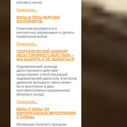
обновить кухню.
Подробнее...
ВИДЫ И ТИПЫ МОРСКИХ
КОНТЕЙНЕРОВ
Помогаем разобраться в
непонятных маркировках и сделать
правильный выбор
Подробнее...
ГИДРАВЛИЧЕСКИЙ ЦИЛИНДР
ДВУХСТОРОННЕГО ДЕЙСТВИЯ —
КАК ВЫБРАТЬ И НЕ ОШИБИТЬСЯ
Гидравлический цилиндр
двухстороннего действия
представляет собой объемный
гидравлический двигатель, в котором
движение выходного звена может
быть выполнено в двух
противоположных направлениях
(вперёд и назад).
Подробнее...
ВИДЫ И ЦЕНЫ, НА
КОРПОРАТИВНЫЕ МЕРОПРИЯТИЯ
СТОЛИЦЫ
Желающие получить праздник