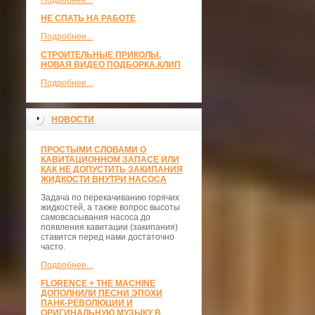
Подробнее...
НЕ СПАТЬ НА РАБОТЕ
Подробнее...
СТРОИТЕЛЬНЫЕ ПРИКОЛЫ.
НОВАЯ ВИДЕО ПОДБОРКА.КЛИП
Подробнее...
НОВОСТИ
ПРОСТЫМИ СЛОВАМИ О
КАВИТАЦИОННОМ ЗАПАСЕ ИЛИ
КАК НЕ ДОПУСТИТЬ ЗАКИПАНИЯ
ЖИДКОСТИ ВНУТРИ НАСОСА
Задача по перекачиванию горячих
жидкостей, а также вопрос высоты
самовсасывания насоса до
появления кавитации (закипания)
ставится перед нами достаточно
часто.
Подробнее...
FLORENCE + THE MACHINE
ДОПОЛНИЛИ ПЕСНИ ЭПОХИ
ПАНК-РЕВОЛЮЦИИ И
ОРИГИНАЛЬНУЮ МУЗЫКУ В