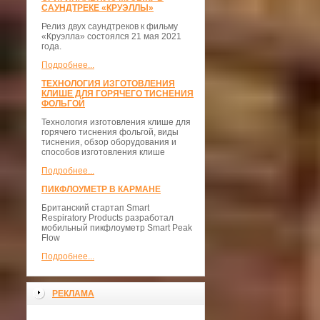
САУНДТРЕКЕ «КРУЭЛЛЫ»
Релиз двух саундтреков к фильму
«Круэлла» состоялся 21 мая 2021
года.
Подробнее...
ТЕХНОЛОГИЯ ИЗГОТОВЛЕНИЯ
КЛИШЕ ДЛЯ ГОРЯЧЕГО ТИСНЕНИЯ
ФОЛЬГОЙ
Технология изготовления клише для
горячего тиснения фольгой, виды
тиснения, обзор оборудования и
способов изготовления клише
Подробнее...
ПИКФЛОУМЕТР В КАРМАНЕ
Британский стартап Smart
Respiratory Products разработал
мобильный пикфлоуметр Smart Peak
Flow
Подробнее...
РЕКЛАМА