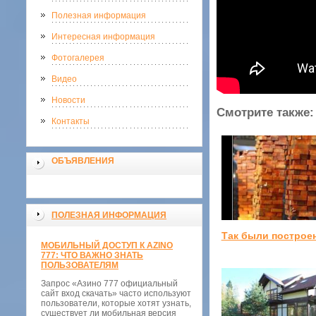
Полезная информация
Интересная информация
Фотогалерея
Видео
Новости
Смотрите также:
Контакты
ОБЪЯВЛЕНИЯ
ПОЛЕЗНАЯ ИНФОРМАЦИЯ
Так были построе
МОБИЛЬНЫЙ ДОСТУП К AZINO
777: ЧТО ВАЖНО ЗНАТЬ
ПОЛЬЗОВАТЕЛЯМ
Запрос «Азино 777 официальный
сайт вход скачать» часто используют
пользователи, которые хотят узнать,
существует ли мобильная версия