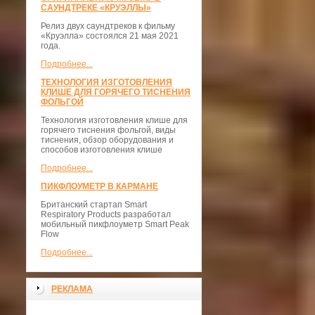
САУНДТРЕКЕ «КРУЭЛЛЫ»
Релиз двух саундтреков к фильму
«Круэлла» состоялся 21 мая 2021
года.
Подробнее...
ТЕХНОЛОГИЯ ИЗГОТОВЛЕНИЯ
КЛИШЕ ДЛЯ ГОРЯЧЕГО ТИСНЕНИЯ
ФОЛЬГОЙ
Технология изготовления клише для
горячего тиснения фольгой, виды
тиснения, обзор оборудования и
способов изготовления клише
Подробнее...
ПИКФЛОУМЕТР В КАРМАНЕ
Британский стартап Smart
Respiratory Products разработал
мобильный пикфлоуметр Smart Peak
Flow
Подробнее...
РЕКЛАМА