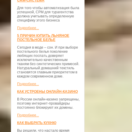
CRM-СИСТЕМА
Для того чтобы автоматизация была
успешной, СРМ для турагентства
должна учитывать определенную
специфику этого бизнеса
Подробнее...
5 ПРИЧИН КУПИТЬ ЛЬНЯНОЕ
ПОСТЕЛЬНОЕ БЕЛЬЕ
Сегодня в моде – сон. И при выборе
постельного белья поколение
любящих поспать доверяет
исключительно качественным
тканям без синтетических примесей.
Натуральный домашний текстиль
становятся главным приоритетом в
каждом современном доме.
Подробнее...
КАК УСТРОЕНЫ ОНЛАЙН-КАЗИНО
В России онлайн-казино запрещены,
поэтому интернет-провайдеры
постоянно блокируют их домены.
Подробнее...
КАК ВЫБРАТЬ КУХНЮ
Вы решили, что настало время