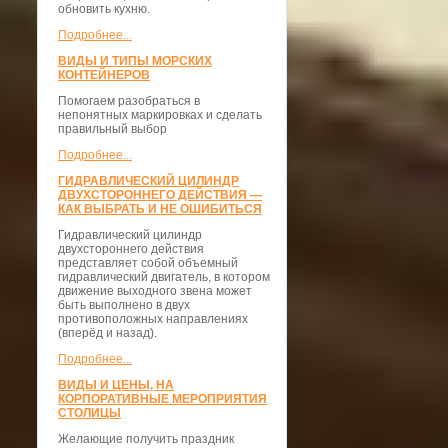
обновить кухню.
Подробнее...
ВИДЫ И ТИПЫ МОРСКИХ
КОНТЕЙНЕРОВ
Помогаем разобраться в
непонятных маркировках и сделать
правильный выбор
Подробнее...
ГИДРАВЛИЧЕСКИЙ ЦИЛИНДР
ДВУХСТОРОННЕГО ДЕЙСТВИЯ —
КАК ВЫБРАТЬ И НЕ ОШИБИТЬСЯ
Гидравлический цилиндр
двухстороннего действия
представляет собой объемный
гидравлический двигатель, в котором
движение выходного звена может
быть выполнено в двух
противоположных направлениях
(вперёд и назад).
Подробнее...
ВИДЫ И ЦЕНЫ, НА
КОРПОРАТИВНЫЕ МЕРОПРИЯТИЯ
СТОЛИЦЫ
Желающие получить праздник