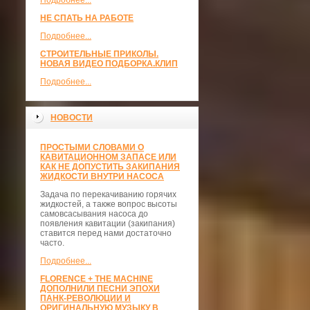
Подробнее...
НЕ СПАТЬ НА РАБОТЕ
Подробнее...
СТРОИТЕЛЬНЫЕ ПРИКОЛЫ.
НОВАЯ ВИДЕО ПОДБОРКА.КЛИП
Подробнее...
НОВОСТИ
ПРОСТЫМИ СЛОВАМИ О
КАВИТАЦИОННОМ ЗАПАСЕ ИЛИ
КАК НЕ ДОПУСТИТЬ ЗАКИПАНИЯ
ЖИДКОСТИ ВНУТРИ НАСОСА
Задача по перекачиванию горячих
жидкостей, а также вопрос высоты
самовсасывания насоса до
появления кавитации (закипания)
ставится перед нами достаточно
часто.
Подробнее...
FLORENCE + THE MACHINE
ДОПОЛНИЛИ ПЕСНИ ЭПОХИ
ПАНК-РЕВОЛЮЦИИ И
ОРИГИНАЛЬНУЮ МУЗЫКУ В