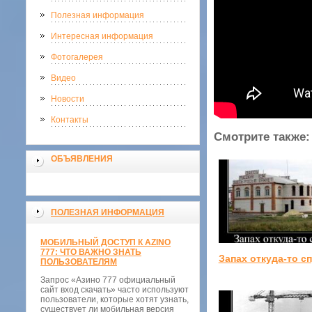
Полезная информация
Интересная информация
Фотогалерея
Видео
Новости
Контакты
Смотрите также:
ОБЪЯВЛЕНИЯ
ПОЛЕЗНАЯ ИНФОРМАЦИЯ
МОБИЛЬНЫЙ ДОСТУП К AZINO
777: ЧТО ВАЖНО ЗНАТЬ
Запах откуда-то с
ПОЛЬЗОВАТЕЛЯМ
Запрос «Азино 777 официальный
сайт вход скачать» часто используют
пользователи, которые хотят узнать,
существует ли мобильная версия