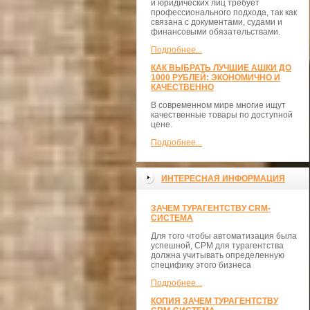
и юридических лиц требует
профессионального подхода, так как
связана с документами, судами и
финансовыми обязательствами.
Подробнее...
КАК ВЫБРАТЬ ЛУЧШИЕ АШКИ ДО
1000 РУБЛЕЙ: ЭКОНОМИЧНО И
КАЧЕСТВЕННО
В современном мире многие ищут
качественные товары по доступной
цене.
Подробнее...
ИНТЕРЕСНАЯ ИНФОРМАЦИЯ
ЗАЧЕМ ТУРАГЕНТСТВУ CRM-
СИСТЕМА
Для того чтобы автоматизация была
успешной, СРМ для турагентства
должна учитывать определенную
специфику этого бизнеса
Подробнее...
КОПИЯ ЗАЧЕМ ТУРАГЕНТСТВУ