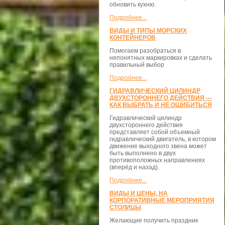
обновить кухню.
Подробнее...
ВИДЫ И ТИПЫ МОРСКИХ
КОНТЕЙНЕРОВ
Помогаем разобраться в
непонятных маркировках и сделать
правильный выбор
Подробнее...
ГИДРАВЛИЧЕСКИЙ ЦИЛИНДР
ДВУХСТОРОННЕГО ДЕЙСТВИЯ —
КАК ВЫБРАТЬ И НЕ ОШИБИТЬСЯ
Гидравлический цилиндр
двухстороннего действия
представляет собой объемный
гидравлический двигатель, в котором
движение выходного звена может
быть выполнено в двух
противоположных направлениях
(вперёд и назад).
Подробнее...
ВИДЫ И ЦЕНЫ, НА
КОРПОРАТИВНЫЕ МЕРОПРИЯТИЯ
СТОЛИЦЫ
Желающие получить праздник