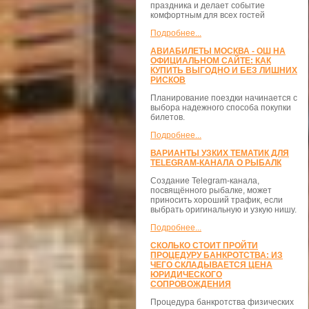
праздника и делает событие
комфортным для всех гостей
Подробнее...
АВИАБИЛЕТЫ МОСКВА - ОШ НА
ОФИЦИАЛЬНОМ САЙТЕ: КАК
КУПИТЬ ВЫГОДНО И БЕЗ ЛИШНИХ
РИСКОВ
Планирование поездки начинается с
выбора надежного способа покупки
билетов.
Подробнее...
ВАРИАНТЫ УЗКИХ ТЕМАТИК ДЛЯ
TELEGRAM-КАНАЛА О РЫБАЛК
Создание Telegram-канала,
посвящённого рыбалке, может
приносить хороший трафик, если
выбрать оригинальную и узкую нишу.
Подробнее...
СКОЛЬКО СТОИТ ПРОЙТИ
ПРОЦЕДУРУ БАНКРОТСТВА: ИЗ
ЧЕГО СКЛАДЫВАЕТСЯ ЦЕНА
ЮРИДИЧЕСКОГО
СОПРОВОЖДЕНИЯ
Процедура банкротства физических