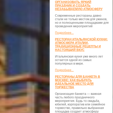
ОРГАНИЗОВАТЬ ЯРКИЙ
ПРАЗДНИК И СОЗДАТЬ
НЕЗАБЫВАЕМУЮ АТМОСФЕРУ
Современные рестораны давно
стали не только местом для ужинов,
но и полноценными площадками для
проведения мероприятий
Подробнее...
РЕСТОРАН ИТАЛЬЯНСКОЙ КУХНИ:
АТМОСФЕРА ИТАЛИИ,
ТРАДИЦИОННЫЕ РЕЦЕПТЫ И
НАСТОЯЩИЙ ВКУС
Итальянская кухня уже много лет
остается одной из самых
популярных в мире.
Подробнее...
РЕСТОРАНЫ ДЛЯ БАНКЕТА В
МОСКВЕ: КАК ВЫБРАТЬ
ИДЕАЛЬНОЕ МЕСТО ДЛЯ
ТОРЖЕСТВА
Организация банкета — важная
часть любого праздничного
мероприятия. Будь то свадьба,
юбилей, корпоратив или семейное
торжество, правильно выбранная
площадка создает атмосферу