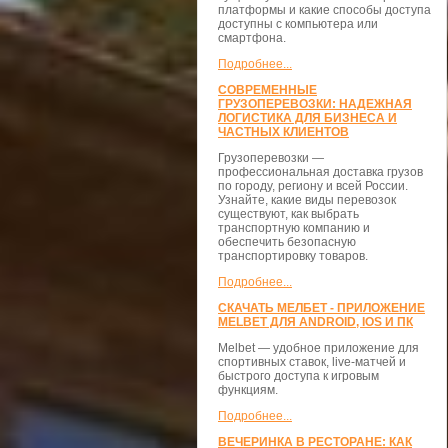
платформы и какие способы доступа
доступны с компьютера или
смартфона.
Подробнее...
СОВРЕМЕННЫЕ
ГРУЗОПЕРЕВОЗКИ: НАДЕЖНАЯ
ЛОГИСТИКА ДЛЯ БИЗНЕСА И
ЧАСТНЫХ КЛИЕНТОВ
Грузоперевозки —
профессиональная доставка грузов
по городу, региону и всей России.
Узнайте, какие виды перевозок
существуют, как выбрать
транспортную компанию и
обеспечить безопасную
транспортировку товаров.
Подробнее...
СКАЧАТЬ МЕЛБЕТ - ПРИЛОЖЕНИЕ
MELBET ДЛЯ ANDROID, IOS И ПК
Melbet — удобное приложение для
спортивных ставок, live-матчей и
быстрого доступа к игровым
функциям.
Подробнее...
ВЕЧЕРИНКА В РЕСТОРАНЕ: КАК