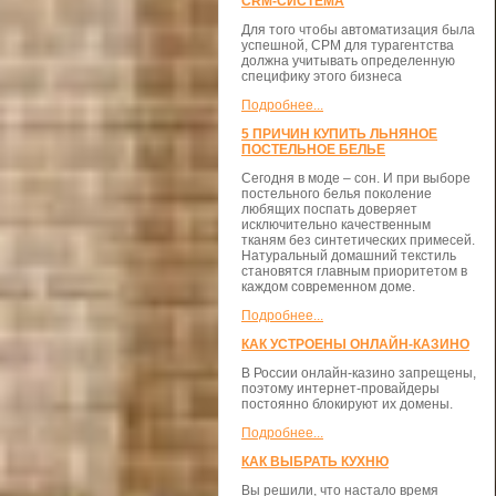
CRM-СИСТЕМА
Для того чтобы автоматизация была
успешной, СРМ для турагентства
должна учитывать определенную
специфику этого бизнеса
Подробнее...
5 ПРИЧИН КУПИТЬ ЛЬНЯНОЕ
ПОСТЕЛЬНОЕ БЕЛЬЕ
Сегодня в моде – сон. И при выборе
постельного белья поколение
любящих поспать доверяет
исключительно качественным
тканям без синтетических примесей.
Натуральный домашний текстиль
становятся главным приоритетом в
каждом современном доме.
Подробнее...
КАК УСТРОЕНЫ ОНЛАЙН-КАЗИНО
В России онлайн-казино запрещены,
поэтому интернет-провайдеры
постоянно блокируют их домены.
Подробнее...
КАК ВЫБРАТЬ КУХНЮ
Вы решили, что настало время