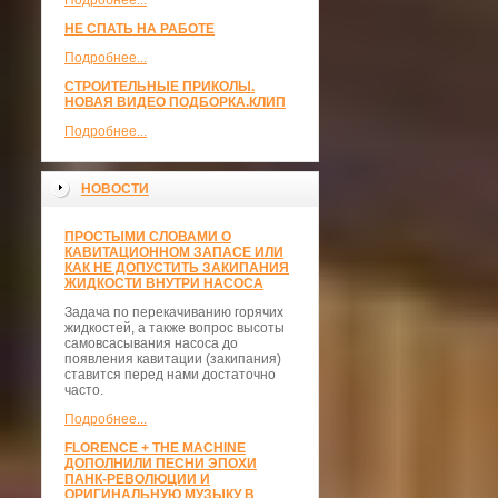
Подробнее...
НЕ СПАТЬ НА РАБОТЕ
Подробнее...
СТРОИТЕЛЬНЫЕ ПРИКОЛЫ.
НОВАЯ ВИДЕО ПОДБОРКА.КЛИП
Подробнее...
НОВОСТИ
ПРОСТЫМИ СЛОВАМИ О
КАВИТАЦИОННОМ ЗАПАСЕ ИЛИ
КАК НЕ ДОПУСТИТЬ ЗАКИПАНИЯ
ЖИДКОСТИ ВНУТРИ НАСОСА
Задача по перекачиванию горячих
жидкостей, а также вопрос высоты
самовсасывания насоса до
появления кавитации (закипания)
ставится перед нами достаточно
часто.
Подробнее...
FLORENCE + THE MACHINE
ДОПОЛНИЛИ ПЕСНИ ЭПОХИ
ПАНК-РЕВОЛЮЦИИ И
ОРИГИНАЛЬНУЮ МУЗЫКУ В