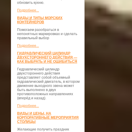
обновить кухню.
Подробнее...
ВИДЫ И ТИПЫ МОРСКИХ
КОНТЕЙНЕРОВ
Помогаем разобраться в
непонятных маркировках и сделать
правильный выбор
Подробнее...
ГИДРАВЛИЧЕСКИЙ ЦИЛИНДР
ДВУХСТОРОННЕГО ДЕЙСТВИЯ —
КАК ВЫБРАТЬ И НЕ ОШИБИТЬСЯ
Гидравлический цилиндр
двухстороннего действия
представляет собой объемный
гидравлический двигатель, в котором
движение выходного звена может
быть выполнено в двух
противоположных направлениях
(вперёд и назад).
Подробнее...
ВИДЫ И ЦЕНЫ, НА
КОРПОРАТИВНЫЕ МЕРОПРИЯТИЯ
СТОЛИЦЫ
Желающие получить праздник