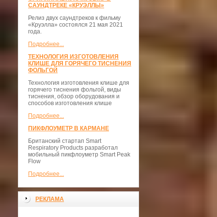
САУНДТРЕКЕ «КРУЭЛЛЫ»
Релиз двух саундтреков к фильму
«Круэлла» состоялся 21 мая 2021
года.
Подробнее...
ТЕХНОЛОГИЯ ИЗГОТОВЛЕНИЯ
КЛИШЕ ДЛЯ ГОРЯЧЕГО ТИСНЕНИЯ
ФОЛЬГОЙ
Технология изготовления клише для
горячего тиснения фольгой, виды
тиснения, обзор оборудования и
способов изготовления клише
Подробнее...
ПИКФЛОУМЕТР В КАРМАНЕ
Британский стартап Smart
Respiratory Products разработал
мобильный пикфлоуметр Smart Peak
Flow
Подробнее...
РЕКЛАМА