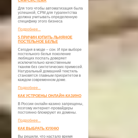
CRM-СИСТЕМА
Для того чтобы автоматизация была
успешной, СРМ для турагентства
должна учитывать определенную
специфику этого бизнеса
Подробнее...
5 ПРИЧИН КУПИТЬ ЛЬНЯНОЕ
ПОСТЕЛЬНОЕ БЕЛЬЕ
Сегодня в моде – сон. И при выборе
постельного белья поколение
любящих поспать доверяет
исключительно качественным
тканям без синтетических примесей.
Натуральный домашний текстиль
становятся главным приоритетом в
каждом современном доме.
Подробнее...
КАК УСТРОЕНЫ ОНЛАЙН-КАЗИНО
В России онлайн-казино запрещены,
поэтому интернет-провайдеры
постоянно блокируют их домены.
Подробнее...
КАК ВЫБРАТЬ КУХНЮ
Вы решили, что настало время