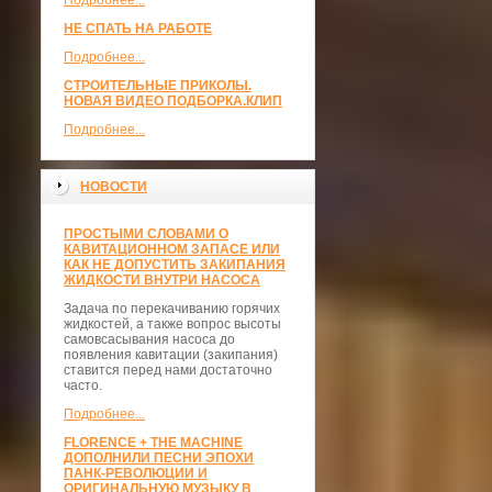
Подробнее...
НЕ СПАТЬ НА РАБОТЕ
Подробнее...
СТРОИТЕЛЬНЫЕ ПРИКОЛЫ.
НОВАЯ ВИДЕО ПОДБОРКА.КЛИП
Подробнее...
НОВОСТИ
ПРОСТЫМИ СЛОВАМИ О
КАВИТАЦИОННОМ ЗАПАСЕ ИЛИ
КАК НЕ ДОПУСТИТЬ ЗАКИПАНИЯ
ЖИДКОСТИ ВНУТРИ НАСОСА
Задача по перекачиванию горячих
жидкостей, а также вопрос высоты
самовсасывания насоса до
появления кавитации (закипания)
ставится перед нами достаточно
часто.
Подробнее...
FLORENCE + THE MACHINE
ДОПОЛНИЛИ ПЕСНИ ЭПОХИ
ПАНК-РЕВОЛЮЦИИ И
ОРИГИНАЛЬНУЮ МУЗЫКУ В