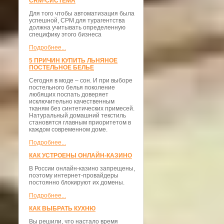
CRM-СИСТЕМА
Для того чтобы автоматизация была
успешной, СРМ для турагентства
должна учитывать определенную
специфику этого бизнеса
Подробнее...
5 ПРИЧИН КУПИТЬ ЛЬНЯНОЕ
ПОСТЕЛЬНОЕ БЕЛЬЕ
Сегодня в моде – сон. И при выборе
постельного белья поколение
любящих поспать доверяет
исключительно качественным
тканям без синтетических примесей.
Натуральный домашний текстиль
становятся главным приоритетом в
каждом современном доме.
Подробнее...
КАК УСТРОЕНЫ ОНЛАЙН-КАЗИНО
В России онлайн-казино запрещены,
поэтому интернет-провайдеры
постоянно блокируют их домены.
Подробнее...
КАК ВЫБРАТЬ КУХНЮ
Вы решили, что настало время