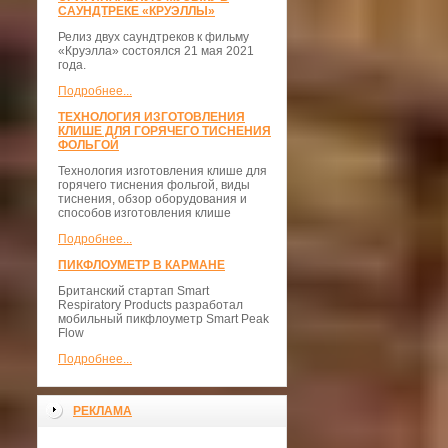
САУНДТРЕКЕ «КРУЭЛЛЫ»
Релиз двух саундтреков к фильму
«Круэлла» состоялся 21 мая 2021
года.
Подробнее...
ТЕХНОЛОГИЯ ИЗГОТОВЛЕНИЯ
КЛИШЕ ДЛЯ ГОРЯЧЕГО ТИСНЕНИЯ
ФОЛЬГОЙ
Технология изготовления клише для
горячего тиснения фольгой, виды
тиснения, обзор оборудования и
способов изготовления клише
Подробнее...
ПИКФЛОУМЕТР В КАРМАНЕ
Британский стартап Smart
Respiratory Products разработал
мобильный пикфлоуметр Smart Peak
Flow
Подробнее...
РЕКЛАМА