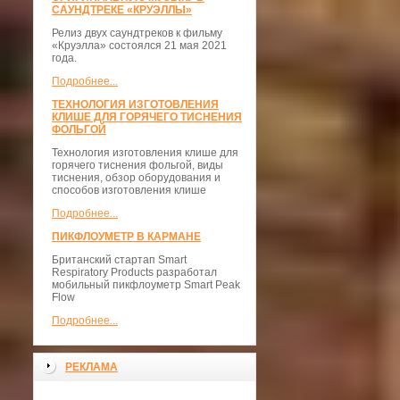
САУНДТРЕКЕ «КРУЭЛЛЫ»
Релиз двух саундтреков к фильму
«Круэлла» состоялся 21 мая 2021
года.
Подробнее...
ТЕХНОЛОГИЯ ИЗГОТОВЛЕНИЯ
КЛИШЕ ДЛЯ ГОРЯЧЕГО ТИСНЕНИЯ
ФОЛЬГОЙ
Технология изготовления клише для
горячего тиснения фольгой, виды
тиснения, обзор оборудования и
способов изготовления клише
Подробнее...
ПИКФЛОУМЕТР В КАРМАНЕ
Британский стартап Smart
Respiratory Products разработал
мобильный пикфлоуметр Smart Peak
Flow
Подробнее...
РЕКЛАМА