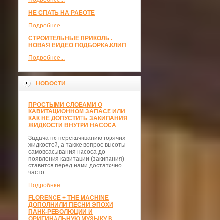
Подробнее...
НЕ СПАТЬ НА РАБОТЕ
Подробнее...
СТРОИТЕЛЬНЫЕ ПРИКОЛЫ.
НОВАЯ ВИДЕО ПОДБОРКА.КЛИП
Подробнее...
НОВОСТИ
ПРОСТЫМИ СЛОВАМИ О
КАВИТАЦИОННОМ ЗАПАСЕ ИЛИ
КАК НЕ ДОПУСТИТЬ ЗАКИПАНИЯ
ЖИДКОСТИ ВНУТРИ НАСОСА
Задача по перекачиванию горячих
жидкостей, а также вопрос высоты
самовсасывания насоса до
появления кавитации (закипания)
ставится перед нами достаточно
часто.
Подробнее...
FLORENCE + THE MACHINE
ДОПОЛНИЛИ ПЕСНИ ЭПОХИ
ПАНК-РЕВОЛЮЦИИ И
ОРИГИНАЛЬНУЮ МУЗЫКУ В