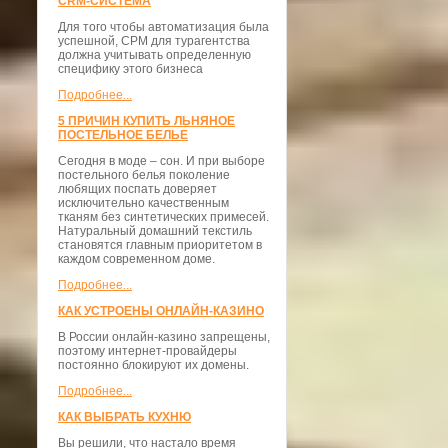
CRM-СИСТЕМА
Для того чтобы автоматизация была
успешной, СРМ для турагентства
должна учитывать определенную
специфику этого бизнеса
Подробнее...
5 ПРИЧИН КУПИТЬ ЛЬНЯНОЕ
ПОСТЕЛЬНОЕ БЕЛЬЕ
Сегодня в моде – сон. И при выборе
постельного белья поколение
любящих поспать доверяет
исключительно качественным
тканям без синтетических примесей.
Натуральный домашний текстиль
становятся главным приоритетом в
каждом современном доме.
Подробнее...
КАК УСТРОЕНЫ ОНЛАЙН-КАЗИНО
В России онлайн-казино запрещены,
поэтому интернет-провайдеры
постоянно блокируют их домены.
Подробнее...
КАК ВЫБРАТЬ КУХНЮ
Вы решили, что настало время