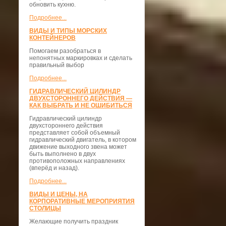
обновить кухню.
Подробнее...
ВИДЫ И ТИПЫ МОРСКИХ
КОНТЕЙНЕРОВ
Помогаем разобраться в
непонятных маркировках и сделать
правильный выбор
Подробнее...
ГИДРАВЛИЧЕСКИЙ ЦИЛИНДР
ДВУХСТОРОННЕГО ДЕЙСТВИЯ —
КАК ВЫБРАТЬ И НЕ ОШИБИТЬСЯ
Гидравлический цилиндр
двухстороннего действия
представляет собой объемный
гидравлический двигатель, в котором
движение выходного звена может
быть выполнено в двух
противоположных направлениях
(вперёд и назад).
Подробнее...
ВИДЫ И ЦЕНЫ, НА
КОРПОРАТИВНЫЕ МЕРОПРИЯТИЯ
СТОЛИЦЫ
Желающие получить праздник