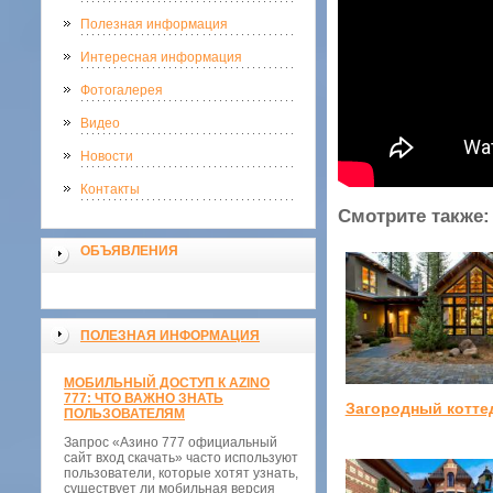
Полезная информация
Интересная информация
Фотогалерея
Видео
Новости
Контакты
Смотрите также:
ОБЪЯВЛЕНИЯ
ПОЛЕЗНАЯ ИНФОРМАЦИЯ
МОБИЛЬНЫЙ ДОСТУП К AZINO
777: ЧТО ВАЖНО ЗНАТЬ
Загородный котте
ПОЛЬЗОВАТЕЛЯМ
Запрос «Азино 777 официальный
сайт вход скачать» часто используют
пользователи, которые хотят узнать,
существует ли мобильная версия