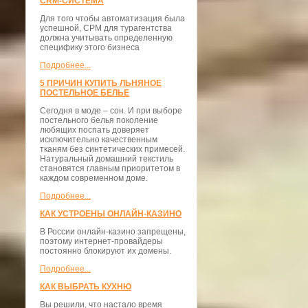
CRM-СИСТЕМА
Для того чтобы автоматизация была
успешной, СРМ для турагентства
должна учитывать определенную
специфику этого бизнеса
Подробнее...
5 ПРИЧИН КУПИТЬ ЛЬНЯНОЕ
ПОСТЕЛЬНОЕ БЕЛЬЕ
Сегодня в моде – сон. И при выборе
постельного белья поколение
любящих поспать доверяет
исключительно качественным
тканям без синтетических примесей.
Натуральный домашний текстиль
становятся главным приоритетом в
каждом современном доме.
Подробнее...
КАК УСТРОЕНЫ ОНЛАЙН-КАЗИНО
В России онлайн-казино запрещены,
поэтому интернет-провайдеры
постоянно блокируют их домены.
Подробнее...
КАК ВЫБРАТЬ КУХНЮ
Вы решили, что настало время