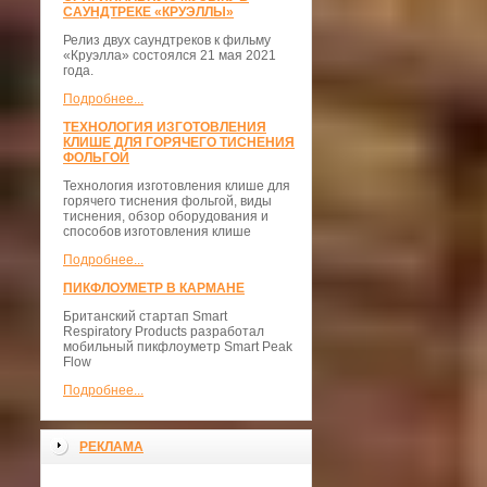
САУНДТРЕКЕ «КРУЭЛЛЫ»
Релиз двух саундтреков к фильму
«Круэлла» состоялся 21 мая 2021
года.
Подробнее...
ТЕХНОЛОГИЯ ИЗГОТОВЛЕНИЯ
КЛИШЕ ДЛЯ ГОРЯЧЕГО ТИСНЕНИЯ
ФОЛЬГОЙ
Технология изготовления клише для
горячего тиснения фольгой, виды
тиснения, обзор оборудования и
способов изготовления клише
Подробнее...
ПИКФЛОУМЕТР В КАРМАНЕ
Британский стартап Smart
Respiratory Products разработал
мобильный пикфлоуметр Smart Peak
Flow
Подробнее...
РЕКЛАМА