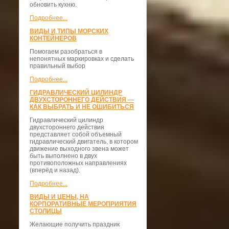
обновить кухню.
Подробнее...
ВИДЫ И ТИПЫ МОРСКИХ
КОНТЕЙНЕРОВ
Помогаем разобраться в
непонятных маркировках и сделать
правильный выбор
Подробнее...
ГИДРАВЛИЧЕСКИЙ ЦИЛИНДР
ДВУХСТОРОННЕГО ДЕЙСТВИЯ —
КАК ВЫБРАТЬ И НЕ ОШИБИТЬСЯ
Гидравлический цилиндр
двухстороннего действия
представляет собой объемный
гидравлический двигатель, в котором
движение выходного звена может
быть выполнено в двух
противоположных направлениях
(вперёд и назад).
Подробнее...
ВИДЫ И ЦЕНЫ, НА
КОРПОРАТИВНЫЕ МЕРОПРИЯТИЯ
СТОЛИЦЫ
Желающие получить праздник