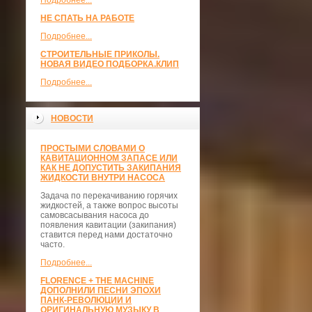
Подробнее...
НЕ СПАТЬ НА РАБОТЕ
Подробнее...
СТРОИТЕЛЬНЫЕ ПРИКОЛЫ.
НОВАЯ ВИДЕО ПОДБОРКА.КЛИП
Подробнее...
НОВОСТИ
ПРОСТЫМИ СЛОВАМИ О
КАВИТАЦИОННОМ ЗАПАСЕ ИЛИ
КАК НЕ ДОПУСТИТЬ ЗАКИПАНИЯ
ЖИДКОСТИ ВНУТРИ НАСОСА
Задача по перекачиванию горячих
жидкостей, а также вопрос высоты
самовсасывания насоса до
появления кавитации (закипания)
ставится перед нами достаточно
часто.
Подробнее...
FLORENCE + THE MACHINE
ДОПОЛНИЛИ ПЕСНИ ЭПОХИ
ПАНК-РЕВОЛЮЦИИ И
ОРИГИНАЛЬНУЮ МУЗЫКУ В