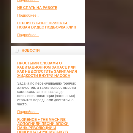
Подробнее...
НЕ СПАТЬ НА РАБОТЕ
Подробнее...
СТРОИТЕЛЬНЫЕ ПРИКОЛЫ.
НОВАЯ ВИДЕО ПОДБОРКА.КЛИП
Подробнее...
НОВОСТИ
ПРОСТЫМИ СЛОВАМИ О
КАВИТАЦИОННОМ ЗАПАСЕ ИЛИ
КАК НЕ ДОПУСТИТЬ ЗАКИПАНИЯ
ЖИДКОСТИ ВНУТРИ НАСОСА
Задача по перекачиванию горячих
жидкостей, а также вопрос высоты
самовсасывания насоса до
появления кавитации (закипания)
ставится перед нами достаточно
часто.
Подробнее...
FLORENCE + THE MACHINE
ДОПОЛНИЛИ ПЕСНИ ЭПОХИ
ПАНК-РЕВОЛЮЦИИ И
ОРИГИНАЛЬНУЮ МУЗЫКУ В