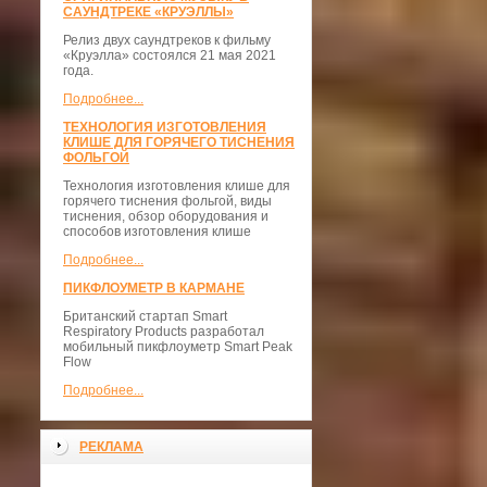
САУНДТРЕКЕ «КРУЭЛЛЫ»
Релиз двух саундтреков к фильму
«Круэлла» состоялся 21 мая 2021
года.
Подробнее...
ТЕХНОЛОГИЯ ИЗГОТОВЛЕНИЯ
КЛИШЕ ДЛЯ ГОРЯЧЕГО ТИСНЕНИЯ
ФОЛЬГОЙ
Технология изготовления клише для
горячего тиснения фольгой, виды
тиснения, обзор оборудования и
способов изготовления клише
Подробнее...
ПИКФЛОУМЕТР В КАРМАНЕ
Британский стартап Smart
Respiratory Products разработал
мобильный пикфлоуметр Smart Peak
Flow
Подробнее...
РЕКЛАМА