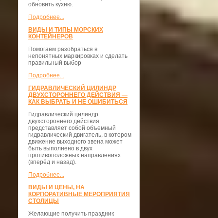
обновить кухню.
Подробнее...
ВИДЫ И ТИПЫ МОРСКИХ
КОНТЕЙНЕРОВ
Помогаем разобраться в
непонятных маркировках и сделать
правильный выбор
Подробнее...
ГИДРАВЛИЧЕСКИЙ ЦИЛИНДР
ДВУХСТОРОННЕГО ДЕЙСТВИЯ —
КАК ВЫБРАТЬ И НЕ ОШИБИТЬСЯ
Гидравлический цилиндр
двухстороннего действия
представляет собой объемный
гидравлический двигатель, в котором
движение выходного звена может
быть выполнено в двух
противоположных направлениях
(вперёд и назад).
Подробнее...
ВИДЫ И ЦЕНЫ, НА
КОРПОРАТИВНЫЕ МЕРОПРИЯТИЯ
СТОЛИЦЫ
Желающие получить праздник