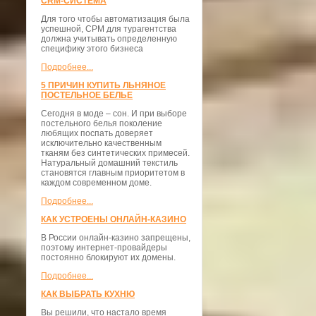
CRM-СИСТЕМА
Для того чтобы автоматизация была
успешной, СРМ для турагентства
должна учитывать определенную
специфику этого бизнеса
Подробнее...
5 ПРИЧИН КУПИТЬ ЛЬНЯНОЕ
ПОСТЕЛЬНОЕ БЕЛЬЕ
Сегодня в моде – сон. И при выборе
постельного белья поколение
любящих поспать доверяет
исключительно качественным
тканям без синтетических примесей.
Натуральный домашний текстиль
становятся главным приоритетом в
каждом современном доме.
Подробнее...
КАК УСТРОЕНЫ ОНЛАЙН-КАЗИНО
В России онлайн-казино запрещены,
поэтому интернет-провайдеры
постоянно блокируют их домены.
Подробнее...
КАК ВЫБРАТЬ КУХНЮ
Вы решили, что настало время