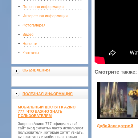
Полезная информация
Интересная информация
Фотогалерея
Видео
Новости
Контакты
ОБЪЯВЛЕНИЯ
Смотрите также:
ПОЛЕЗНАЯ ИНФОРМАЦИЯ
МОБИЛЬНЫЙ ДОСТУП К AZINO
777: ЧТО ВАЖНО ЗНАТЬ
ПОЛЬЗОВАТЕЛЯМ
Запрос «Азино 777 официальный
Дубайспецстрой
сайт вход скачать» часто используют
пользователи, которые хотят узнать,
существует ли мобильная версия