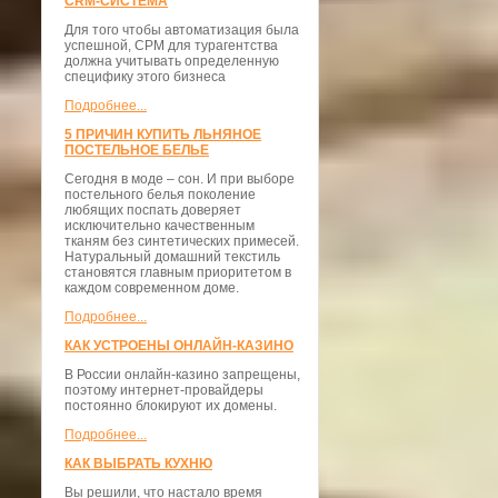
CRM-СИСТЕМА
Для того чтобы автоматизация была
успешной, СРМ для турагентства
должна учитывать определенную
специфику этого бизнеса
Подробнее...
5 ПРИЧИН КУПИТЬ ЛЬНЯНОЕ
ПОСТЕЛЬНОЕ БЕЛЬЕ
Сегодня в моде – сон. И при выборе
постельного белья поколение
любящих поспать доверяет
исключительно качественным
тканям без синтетических примесей.
Натуральный домашний текстиль
становятся главным приоритетом в
каждом современном доме.
Подробнее...
КАК УСТРОЕНЫ ОНЛАЙН-КАЗИНО
В России онлайн-казино запрещены,
поэтому интернет-провайдеры
постоянно блокируют их домены.
Подробнее...
КАК ВЫБРАТЬ КУХНЮ
Вы решили, что настало время