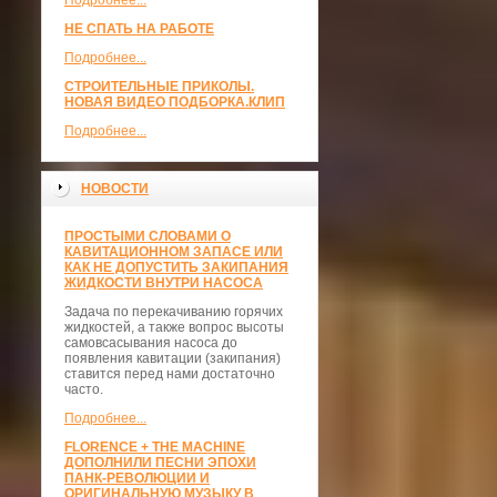
Подробнее...
НЕ СПАТЬ НА РАБОТЕ
Подробнее...
СТРОИТЕЛЬНЫЕ ПРИКОЛЫ.
НОВАЯ ВИДЕО ПОДБОРКА.КЛИП
Подробнее...
НОВОСТИ
ПРОСТЫМИ СЛОВАМИ О
КАВИТАЦИОННОМ ЗАПАСЕ ИЛИ
КАК НЕ ДОПУСТИТЬ ЗАКИПАНИЯ
ЖИДКОСТИ ВНУТРИ НАСОСА
Задача по перекачиванию горячих
жидкостей, а также вопрос высоты
самовсасывания насоса до
появления кавитации (закипания)
ставится перед нами достаточно
часто.
Подробнее...
FLORENCE + THE MACHINE
ДОПОЛНИЛИ ПЕСНИ ЭПОХИ
ПАНК-РЕВОЛЮЦИИ И
ОРИГИНАЛЬНУЮ МУЗЫКУ В