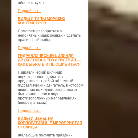
обновить кухню.
Подробнее...
ВИДЫ И ТИПЫ МОРСКИХ
КОНТЕЙНЕРОВ
Помогаем разобраться в
непонятных маркировках и сделать
правильный выбор
Подробнее...
ГИДРАВЛИЧЕСКИЙ ЦИЛИНДР
ДВУХСТОРОННЕГО ДЕЙСТВИЯ —
КАК ВЫБРАТЬ И НЕ ОШИБИТЬСЯ
Гидравлический цилиндр
двухстороннего действия
представляет собой объемный
гидравлический двигатель, в котором
движение выходного звена может
быть выполнено в двух
противоположных направлениях
(вперёд и назад).
Подробнее...
ВИДЫ И ЦЕНЫ, НА
КОРПОРАТИВНЫЕ МЕРОПРИЯТИЯ
СТОЛИЦЫ
Желающие получить праздник