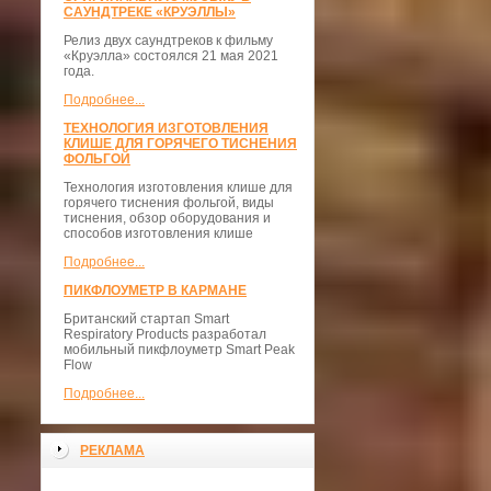
САУНДТРЕКЕ «КРУЭЛЛЫ»
Релиз двух саундтреков к фильму
«Круэлла» состоялся 21 мая 2021
года.
Подробнее...
ТЕХНОЛОГИЯ ИЗГОТОВЛЕНИЯ
КЛИШЕ ДЛЯ ГОРЯЧЕГО ТИСНЕНИЯ
ФОЛЬГОЙ
Технология изготовления клише для
горячего тиснения фольгой, виды
тиснения, обзор оборудования и
способов изготовления клише
Подробнее...
ПИКФЛОУМЕТР В КАРМАНЕ
Британский стартап Smart
Respiratory Products разработал
мобильный пикфлоуметр Smart Peak
Flow
Подробнее...
РЕКЛАМА