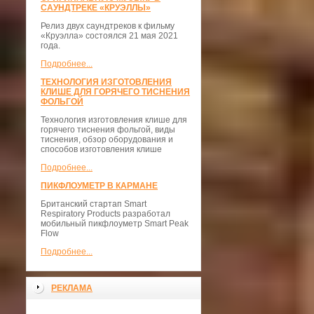
САУНДТРЕКЕ «КРУЭЛЛЫ»
Релиз двух саундтреков к фильму
«Круэлла» состоялся 21 мая 2021
года.
Подробнее...
ТЕХНОЛОГИЯ ИЗГОТОВЛЕНИЯ
КЛИШЕ ДЛЯ ГОРЯЧЕГО ТИСНЕНИЯ
ФОЛЬГОЙ
Технология изготовления клише для
горячего тиснения фольгой, виды
тиснения, обзор оборудования и
способов изготовления клише
Подробнее...
ПИКФЛОУМЕТР В КАРМАНЕ
Британский стартап Smart
Respiratory Products разработал
мобильный пикфлоуметр Smart Peak
Flow
Подробнее...
РЕКЛАМА