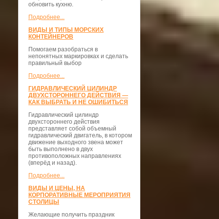
обновить кухню.
Подробнее...
ВИДЫ И ТИПЫ МОРСКИХ
КОНТЕЙНЕРОВ
Помогаем разобраться в
непонятных маркировках и сделать
правильный выбор
Подробнее...
ГИДРАВЛИЧЕСКИЙ ЦИЛИНДР
ДВУХСТОРОННЕГО ДЕЙСТВИЯ —
КАК ВЫБРАТЬ И НЕ ОШИБИТЬСЯ
Гидравлический цилиндр
двухстороннего действия
представляет собой объемный
гидравлический двигатель, в котором
движение выходного звена может
быть выполнено в двух
противоположных направлениях
(вперёд и назад).
Подробнее...
ВИДЫ И ЦЕНЫ, НА
КОРПОРАТИВНЫЕ МЕРОПРИЯТИЯ
СТОЛИЦЫ
Желающие получить праздник