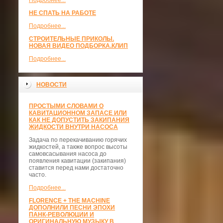
Подробнее...
НЕ СПАТЬ НА РАБОТЕ
Подробнее...
СТРОИТЕЛЬНЫЕ ПРИКОЛЫ.
НОВАЯ ВИДЕО ПОДБОРКА.КЛИП
Подробнее...
НОВОСТИ
ПРОСТЫМИ СЛОВАМИ О
КАВИТАЦИОННОМ ЗАПАСЕ ИЛИ
КАК НЕ ДОПУСТИТЬ ЗАКИПАНИЯ
ЖИДКОСТИ ВНУТРИ НАСОСА
Задача по перекачиванию горячих
жидкостей, а также вопрос высоты
самовсасывания насоса до
появления кавитации (закипания)
ставится перед нами достаточно
часто.
Подробнее...
FLORENCE + THE MACHINE
ДОПОЛНИЛИ ПЕСНИ ЭПОХИ
ПАНК-РЕВОЛЮЦИИ И
ОРИГИНАЛЬНУЮ МУЗЫКУ В