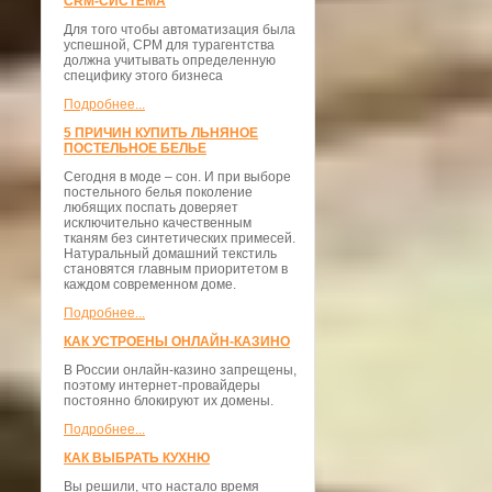
CRM-СИСТЕМА
Для того чтобы автоматизация была
успешной, СРМ для турагентства
должна учитывать определенную
специфику этого бизнеса
Подробнее...
5 ПРИЧИН КУПИТЬ ЛЬНЯНОЕ
ПОСТЕЛЬНОЕ БЕЛЬЕ
Сегодня в моде – сон. И при выборе
постельного белья поколение
любящих поспать доверяет
исключительно качественным
тканям без синтетических примесей.
Натуральный домашний текстиль
становятся главным приоритетом в
каждом современном доме.
Подробнее...
КАК УСТРОЕНЫ ОНЛАЙН-КАЗИНО
В России онлайн-казино запрещены,
поэтому интернет-провайдеры
постоянно блокируют их домены.
Подробнее...
КАК ВЫБРАТЬ КУХНЮ
Вы решили, что настало время