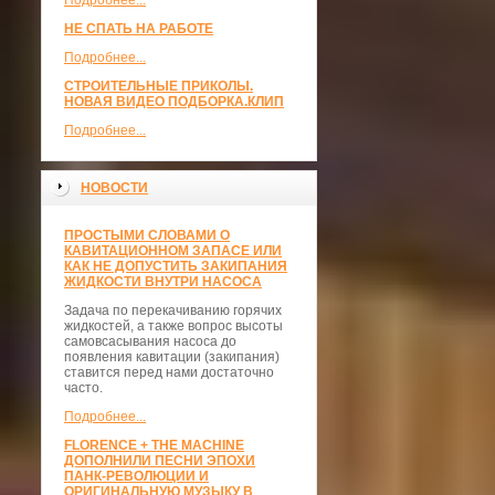
Подробнее...
НЕ СПАТЬ НА РАБОТЕ
Подробнее...
СТРОИТЕЛЬНЫЕ ПРИКОЛЫ.
НОВАЯ ВИДЕО ПОДБОРКА.КЛИП
Подробнее...
НОВОСТИ
ПРОСТЫМИ СЛОВАМИ О
КАВИТАЦИОННОМ ЗАПАСЕ ИЛИ
КАК НЕ ДОПУСТИТЬ ЗАКИПАНИЯ
ЖИДКОСТИ ВНУТРИ НАСОСА
Задача по перекачиванию горячих
жидкостей, а также вопрос высоты
самовсасывания насоса до
появления кавитации (закипания)
ставится перед нами достаточно
часто.
Подробнее...
FLORENCE + THE MACHINE
ДОПОЛНИЛИ ПЕСНИ ЭПОХИ
ПАНК-РЕВОЛЮЦИИ И
ОРИГИНАЛЬНУЮ МУЗЫКУ В