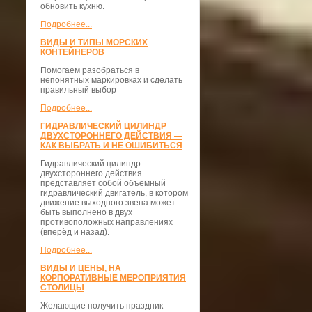
обновить кухню.
Подробнее...
ВИДЫ И ТИПЫ МОРСКИХ
КОНТЕЙНЕРОВ
Помогаем разобраться в
непонятных маркировках и сделать
правильный выбор
Подробнее...
ГИДРАВЛИЧЕСКИЙ ЦИЛИНДР
ДВУХСТОРОННЕГО ДЕЙСТВИЯ —
КАК ВЫБРАТЬ И НЕ ОШИБИТЬСЯ
Гидравлический цилиндр
двухстороннего действия
представляет собой объемный
гидравлический двигатель, в котором
движение выходного звена может
быть выполнено в двух
противоположных направлениях
(вперёд и назад).
Подробнее...
ВИДЫ И ЦЕНЫ, НА
КОРПОРАТИВНЫЕ МЕРОПРИЯТИЯ
СТОЛИЦЫ
Желающие получить праздник