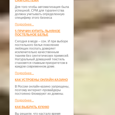
CRM-СИСТЕМА
Для того чтобы автоматизация была
успешной, СРМ для турагентства
должна учитывать определенную
специфику этого бизнеса
Подробнее...
5 ПРИЧИН КУПИТЬ ЛЬНЯНОЕ
ПОСТЕЛЬНОЕ БЕЛЬЕ
Сегодня в моде – сон. И при выборе
постельного белья поколение
любящих поспать доверяет
исключительно качественным
тканям без синтетических примесей.
Натуральный домашний текстиль
становятся главным приоритетом в
каждом современном доме.
Подробнее...
КАК УСТРОЕНЫ ОНЛАЙН-КАЗИНО
В России онлайн-казино запрещены,
поэтому интернет-провайдеры
постоянно блокируют их домены.
Подробнее...
КАК ВЫБРАТЬ КУХНЮ
Вы решили, что настало время