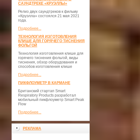
САУНДТРЕКЕ «КРУЭЛЛЫ»
Релиз двух саундтреков к фильму
«Круэлла» состоялся 21 мая 2021
года.
Подробнее...
ТЕХНОЛОГИЯ ИЗГОТОВЛЕНИЯ
КЛИШЕ ДЛЯ ГОРЯЧЕГО ТИСНЕНИЯ
ФОЛЬГОЙ
Технология изготовления клише для
горячего тиснения фольгой, виды
тиснения, обзор оборудования и
способов изготовления клише
Подробнее...
ПИКФЛОУМЕТР В КАРМАНЕ
Британский стартап Smart
Respiratory Products разработал
мобильный пикфлоуметр Smart Peak
Flow
Подробнее...
РЕКЛАМА