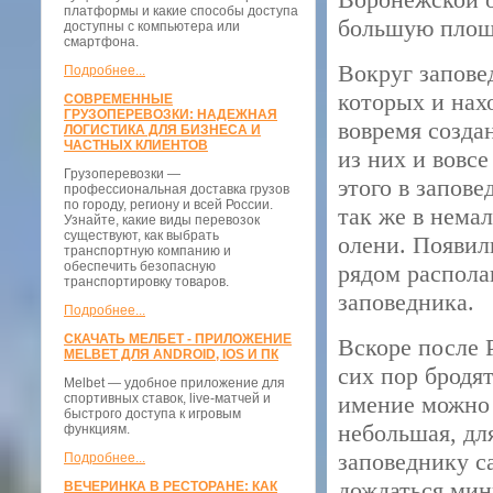
платформы и какие способы доступа
большую площа
доступны с компьютера или
смартфона.
Вокруг запове
Подробнее...
которых и нах
СОВРЕМЕННЫЕ
ГРУЗОПЕРЕВОЗКИ: НАДЕЖНАЯ
вовремя созда
ЛОГИСТИКА ДЛЯ БИЗНЕСА И
ЧАСТНЫХ КЛИЕНТОВ
из них и вовс
Грузоперевозки —
этого в запов
профессиональная доставка грузов
по городу, региону и всей России.
так же в нема
Узнайте, какие виды перевозок
существуют, как выбрать
олени. Появил
транспортную компанию и
обеспечить безопасную
рядом располаг
транспортировку товаров.
заповедника.
Подробнее...
СКАЧАТЬ МЕЛБЕТ - ПРИЛОЖЕНИЕ
Вскоре после 
MELBET ДЛЯ ANDROID, IOS И ПК
сих пор бродя
Melbet — удобное приложение для
спортивных ставок, live-матчей и
имение можно 
быстрого доступа к игровым
небольшая, дл
функциям.
заповеднику с
Подробнее...
дождаться мин
ВЕЧЕРИНКА В РЕСТОРАНЕ: КАК