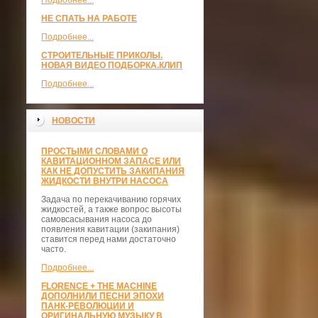
Подробнее...
НЕ СПАТЬ НА РАБОТЕ
Подробнее...
СТРОИТЕЛЬНЫЕ ПРИКОЛЫ.
НОВАЯ ВИДЕО ПОДБОРКА.КЛИП
Подробнее...
НОВОСТИ
ПРОСТЫМИ СЛОВАМИ О
КАВИТАЦИОННОМ ЗАПАСЕ ИЛИ
КАК НЕ ДОПУСТИТЬ ЗАКИПАНИЯ
ЖИДКОСТИ ВНУТРИ НАСОСА
Задача по перекачиванию горячих
жидкостей, а также вопрос высоты
самовсасывания насоса до
появления кавитации (закипания)
ставится перед нами достаточно
часто.
Подробнее...
FLORENCE + THE MACHINE
ДОПОЛНИЛИ ПЕСНИ ЭПОХИ
ПАНК-РЕВОЛЮЦИИ И
ОРИГИНАЛЬНУЮ МУЗЫКУ В