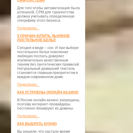
CRM-СИСТЕМА
Для того чтобы автоматизация была
успешной, СРМ для турагентства
должна учитывать определенную
специфику этого бизнеса
Подробнее...
5 ПРИЧИН КУПИТЬ ЛЬНЯНОЕ
ПОСТЕЛЬНОЕ БЕЛЬЕ
Сегодня в моде – сон. И при выборе
постельного белья поколение
любящих поспать доверяет
исключительно качественным
тканям без синтетических примесей.
Натуральный домашний текстиль
становятся главным приоритетом в
каждом современном доме.
Подробнее...
КАК УСТРОЕНЫ ОНЛАЙН-КАЗИНО
В России онлайн-казино запрещены,
поэтому интернет-провайдеры
постоянно блокируют их домены.
Подробнее...
КАК ВЫБРАТЬ КУХНЮ
Вы решили, что настало время