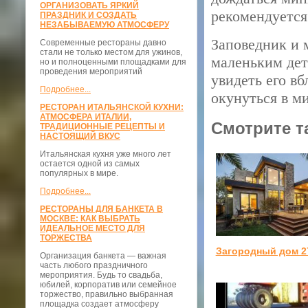
ОРГАНИЗОВАТЬ ЯРКИЙ
рекомендуется 
ПРАЗДНИК И СОЗДАТЬ
НЕЗАБЫВАЕМУЮ АТМОСФЕРУ
Заповедник и 
Современные рестораны давно
стали не только местом для ужинов,
маленьким дет
но и полноценными площадками для
проведения мероприятий
увидеть его вб
Подробнее...
окунуться в м
РЕСТОРАН ИТАЛЬЯНСКОЙ КУХНИ:
АТМОСФЕРА ИТАЛИИ,
Смотрите т
ТРАДИЦИОННЫЕ РЕЦЕПТЫ И
НАСТОЯЩИЙ ВКУС
Итальянская кухня уже много лет
остается одной из самых
популярных в мире.
Подробнее...
РЕСТОРАНЫ ДЛЯ БАНКЕТА В
МОСКВЕ: КАК ВЫБРАТЬ
ИДЕАЛЬНОЕ МЕСТО ДЛЯ
ТОРЖЕСТВА
Загородный дом 2
Организация банкета — важная
часть любого праздничного
мероприятия. Будь то свадьба,
юбилей, корпоратив или семейное
торжество, правильно выбранная
площадка создает атмосферу