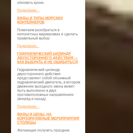
обновить кухню.
Подробнее...
ВИДЫ И ТИПЫ МОРСКИХ
КОНТЕЙНЕРОВ
Помогаем разобраться в
непонятных маркировках и сделать
правильный выбор
Подробнее...
ГИДРАВЛИЧЕСКИЙ ЦИЛИНДР
ДВУХСТОРОННЕГО ДЕЙСТВИЯ —
КАК ВЫБРАТЬ И НЕ ОШИБИТЬСЯ
Гидравлический цилиндр
двухстороннего действия
представляет собой объемный
гидравлический двигатель, в котором
движение выходного звена может
быть выполнено в двух
противоположных направлениях
(вперёд и назад).
Подробнее...
ВИДЫ И ЦЕНЫ, НА
КОРПОРАТИВНЫЕ МЕРОПРИЯТИЯ
СТОЛИЦЫ
Желающие получить праздник