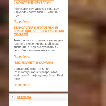
САУНДТРЕКЕ «КРУЭЛЛЫ»
Релиз двух саундтреков к фильму
«Круэлла» состоялся 21 мая 2021
года.
Подробнее...
ТЕХНОЛОГИЯ ИЗГОТОВЛЕНИЯ
КЛИШЕ ДЛЯ ГОРЯЧЕГО ТИСНЕНИЯ
ФОЛЬГОЙ
Технология изготовления клише для
горячего тиснения фольгой, виды
тиснения, обзор оборудования и
способов изготовления клише
Подробнее...
ПИКФЛОУМЕТР В КАРМАНЕ
Британский стартап Smart
Respiratory Products разработал
мобильный пикфлоуметр Smart Peak
Flow
Подробнее...
РЕКЛАМА