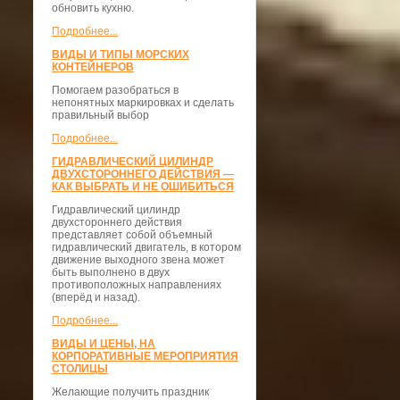
обновить кухню.
Подробнее...
ВИДЫ И ТИПЫ МОРСКИХ
КОНТЕЙНЕРОВ
Помогаем разобраться в
непонятных маркировках и сделать
правильный выбор
Подробнее...
ГИДРАВЛИЧЕСКИЙ ЦИЛИНДР
ДВУХСТОРОННЕГО ДЕЙСТВИЯ —
КАК ВЫБРАТЬ И НЕ ОШИБИТЬСЯ
Гидравлический цилиндр
двухстороннего действия
представляет собой объемный
гидравлический двигатель, в котором
движение выходного звена может
быть выполнено в двух
противоположных направлениях
(вперёд и назад).
Подробнее...
ВИДЫ И ЦЕНЫ, НА
КОРПОРАТИВНЫЕ МЕРОПРИЯТИЯ
СТОЛИЦЫ
Желающие получить праздник