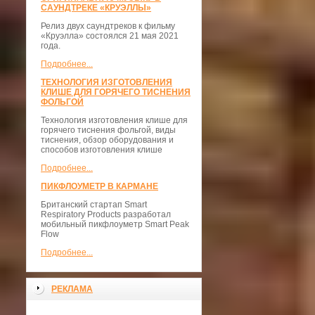
САУНДТРЕКЕ «КРУЭЛЛЫ»
Релиз двух саундтреков к фильму
«Круэлла» состоялся 21 мая 2021
года.
Подробнее...
ТЕХНОЛОГИЯ ИЗГОТОВЛЕНИЯ
КЛИШЕ ДЛЯ ГОРЯЧЕГО ТИСНЕНИЯ
ФОЛЬГОЙ
Технология изготовления клише для
горячего тиснения фольгой, виды
тиснения, обзор оборудования и
способов изготовления клише
Подробнее...
ПИКФЛОУМЕТР В КАРМАНЕ
Британский стартап Smart
Respiratory Products разработал
мобильный пикфлоуметр Smart Peak
Flow
Подробнее...
РЕКЛАМА