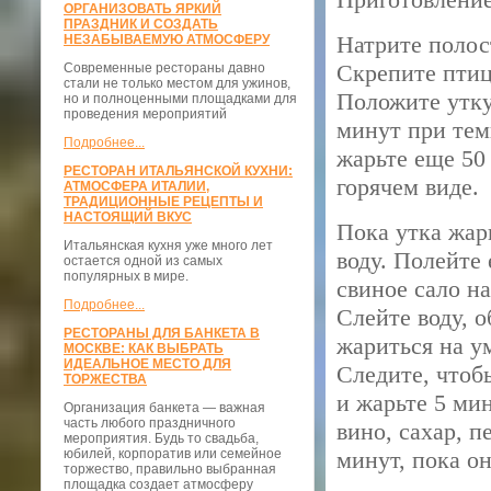
ОРГАНИЗОВАТЬ ЯРКИЙ
ПРАЗДНИК И СОЗДАТЬ
Натрите полос
НЕЗАБЫВАЕМУЮ АТМОСФЕРУ
Скрепите птиц
Современные рестораны давно
стали не только местом для ужинов,
Положите утку
но и полноценными площадками для
проведения мероприятий
минут при тем
Подробнее...
жарьте еще 50
РЕСТОРАН ИТАЛЬЯНСКОЙ КУХНИ:
горячем виде.
АТМОСФЕРА ИТАЛИИ,
ТРАДИЦИОННЫЕ РЕЦЕПТЫ И
НАСТОЯЩИЙ ВКУС
Пока утка жар
Итальянская кухня уже много лет
воду. Полейте
остается одной из самых
популярных в мире.
свиное сало н
Подробнее...
Слейте воду, 
РЕСТОРАНЫ ДЛЯ БАНКЕТА В
жариться на у
МОСКВЕ: КАК ВЫБРАТЬ
ИДЕАЛЬНОЕ МЕСТО ДЛЯ
Следите, чтоб
ТОРЖЕСТВА
и жарьте 5 ми
Организация банкета — важная
часть любого праздничного
вино, сахар, п
мероприятия. Будь то свадьба,
юбилей, корпоратив или семейное
минут, пока он
торжество, правильно выбранная
площадка создает атмосферу