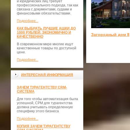
и юридических лиц требует
профессионального подхода, так как
связана с документами, судами и
финансовыми обязательствами.
Подробнее...
КАК ВЫБРАТЬ ЛУЧШИЕ АШКИ ДО
1000 РУБЛЕЙ: ЭКОНОМИЧНО И
Загородный дом 8
КАЧЕСТВЕННО
В современном мире многие ищут
качественные товары по доступной
цене.
Подробнее...
ИНТЕРЕСНАЯ ИНФОРМАЦИЯ
ЗАЧЕМ ТУРАГЕНТСТВУ CRM-
СИСТЕМА
Для того чтобы автоматизация была
успешной, СРМ для турагентства
должна учитывать определенную
специфику этого бизнеса
Подробнее...
КОПИЯ ЗАЧЕМ ТУРАГЕНТСТВУ