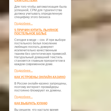
CRM-СИСТЕМА
Для того чтобы автоматизация была
успешной, СРМ для турагентства
должна учитывать определенную
специфику этого бизнеса
Подробнее...
5 ПРИЧИН КУПИТЬ ЛЬНЯНОЕ
ПОСТЕЛЬНОЕ БЕЛЬЕ
Сегодня в моде – сон. И при выборе
постельного белья поколение
любящих поспать доверяет
исключительно качественным
тканям без синтетических примесей.
Натуральный домашний текстиль
становятся главным приоритетом в
каждом современном доме.
Подробнее...
КАК УСТРОЕНЫ ОНЛАЙН-КАЗИНО
В России онлайн-казино запрещены,
поэтому интернет-провайдеры
постоянно блокируют их домены.
Подробнее...
КАК ВЫБРАТЬ КУХНЮ
Вы решили, что настало время