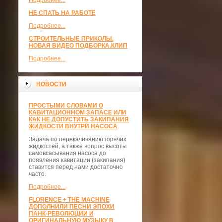
Подробнее...
НЕ СПАТЬ НА РАБОТЕ
Подробнее...
СТРОИТЕЛЬНЫЕ ПРИКОЛЫ.
НОВАЯ ВИДЕО ПОДБОРКА.КЛИП
Подробнее...
НОВОСТИ
ПРОСТЫМИ СЛОВАМИ О
КАВИТАЦИОННОМ ЗАПАСЕ ИЛИ
КАК НЕ ДОПУСТИТЬ ЗАКИПАНИЯ
ЖИДКОСТИ ВНУТРИ НАСОСА
Задача по перекачиванию горячих
жидкостей, а также вопрос высоты
самовсасывания насоса до
появления кавитации (закипания)
ставится перед нами достаточно
часто.
Подробнее...
FLORENCE + THE MACHINE
ДОПОЛНИЛИ ПЕСНИ ЭПОХИ
ПАНК-РЕВОЛЮЦИИ И
ОРИГИНАЛЬНУЮ МУЗЫКУ В