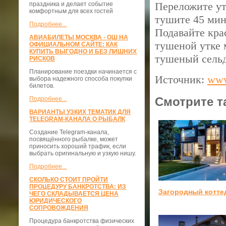
Переложите ут
праздника и делает событие
комфортным для всех гостей
тушите 45 мин
Подробнее...
Подавайте кра
АВИАБИЛЕТЫ МОСКВА - ОШ НА
тушеной утке 
ОФИЦИАЛЬНОМ САЙТЕ: КАК
КУПИТЬ ВЫГОДНО И БЕЗ ЛИШНИХ
тушеный сельд
РИСКОВ
Планирование поездки начинается с
Источник:
www
выбора надежного способа покупки
билетов.
Смотрите т
Подробнее...
ВАРИАНТЫ УЗКИХ ТЕМАТИК ДЛЯ
TELEGRAM-КАНАЛА О РЫБАЛК
Создание Telegram-канала,
посвящённого рыбалке, может
приносить хороший трафик, если
выбрать оригинальную и узкую нишу.
Подробнее...
СКОЛЬКО СТОИТ ПРОЙТИ
ПРОЦЕДУРУ БАНКРОТСТВА: ИЗ
Загородный котте
ЧЕГО СКЛАДЫВАЕТСЯ ЦЕНА
ЮРИДИЧЕСКОГО
СОПРОВОЖДЕНИЯ
Процедура банкротства физических