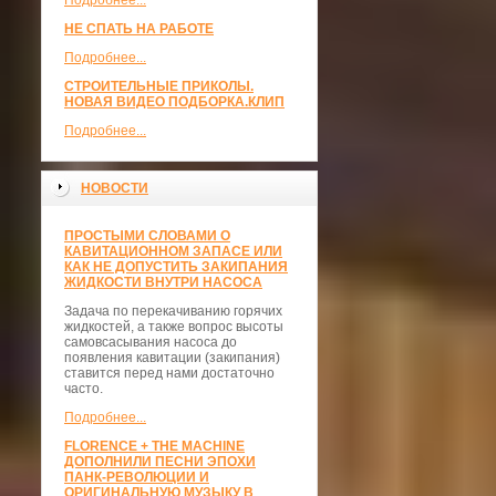
Подробнее...
НЕ СПАТЬ НА РАБОТЕ
Подробнее...
СТРОИТЕЛЬНЫЕ ПРИКОЛЫ.
НОВАЯ ВИДЕО ПОДБОРКА.КЛИП
Подробнее...
НОВОСТИ
ПРОСТЫМИ СЛОВАМИ О
КАВИТАЦИОННОМ ЗАПАСЕ ИЛИ
КАК НЕ ДОПУСТИТЬ ЗАКИПАНИЯ
ЖИДКОСТИ ВНУТРИ НАСОСА
Задача по перекачиванию горячих
жидкостей, а также вопрос высоты
самовсасывания насоса до
появления кавитации (закипания)
ставится перед нами достаточно
часто.
Подробнее...
FLORENCE + THE MACHINE
ДОПОЛНИЛИ ПЕСНИ ЭПОХИ
ПАНК-РЕВОЛЮЦИИ И
ОРИГИНАЛЬНУЮ МУЗЫКУ В