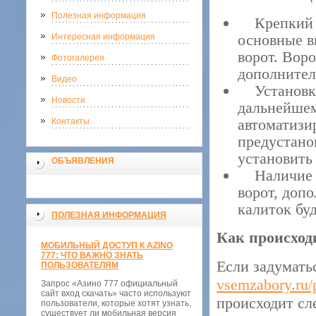
Полезная информация
Крепкий м
основные в
Интересная информация
ворот. Воро
Фотогалерея
дополнител
Видео
Установка 
Новости
дальнейшем
автоматизи
Контакты
предустано
установить 
ОБЪЯВЛЕНИЯ
Наличие к
ворот, доп
калиток бу
ПОЛЕЗНАЯ ИНФОРМАЦИЯ
Как происход
МОБИЛЬНЫЙ ДОСТУП К AZINO
777: ЧТО ВАЖНО ЗНАТЬ
Если задумать
ПОЛЬЗОВАТЕЛЯМ
vsemzabory.ru/p
Запрос «Азино 777 официальный
сайт вход скачать» часто используют
происходит с
пользователи, которые хотят узнать,
существует ли мобильная версия