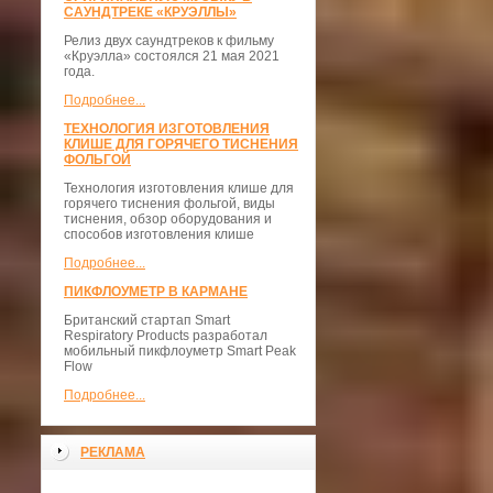
САУНДТРЕКЕ «КРУЭЛЛЫ»
Релиз двух саундтреков к фильму
«Круэлла» состоялся 21 мая 2021
года.
Подробнее...
ТЕХНОЛОГИЯ ИЗГОТОВЛЕНИЯ
КЛИШЕ ДЛЯ ГОРЯЧЕГО ТИСНЕНИЯ
ФОЛЬГОЙ
Технология изготовления клише для
горячего тиснения фольгой, виды
тиснения, обзор оборудования и
способов изготовления клише
Подробнее...
ПИКФЛОУМЕТР В КАРМАНЕ
Британский стартап Smart
Respiratory Products разработал
мобильный пикфлоуметр Smart Peak
Flow
Подробнее...
РЕКЛАМА