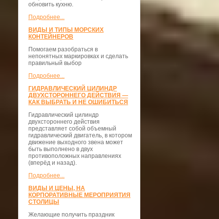
обновить кухню.
Подробнее...
ВИДЫ И ТИПЫ МОРСКИХ
КОНТЕЙНЕРОВ
Помогаем разобраться в
непонятных маркировках и сделать
правильный выбор
Подробнее...
ГИДРАВЛИЧЕСКИЙ ЦИЛИНДР
ДВУХСТОРОННЕГО ДЕЙСТВИЯ —
КАК ВЫБРАТЬ И НЕ ОШИБИТЬСЯ
Гидравлический цилиндр
двухстороннего действия
представляет собой объемный
гидравлический двигатель, в котором
движение выходного звена может
быть выполнено в двух
противоположных направлениях
(вперёд и назад).
Подробнее...
ВИДЫ И ЦЕНЫ, НА
КОРПОРАТИВНЫЕ МЕРОПРИЯТИЯ
СТОЛИЦЫ
Желающие получить праздник