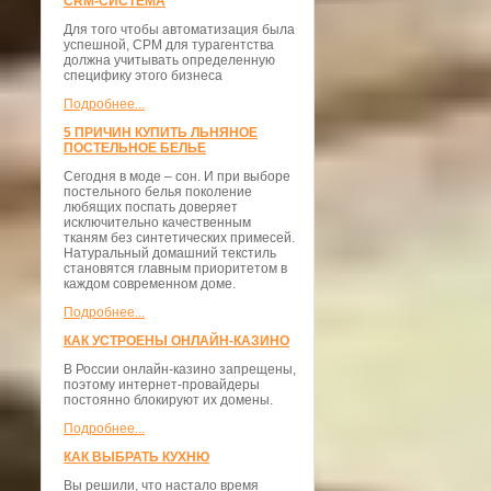
CRM-СИСТЕМА
Для того чтобы автоматизация была
успешной, СРМ для турагентства
должна учитывать определенную
специфику этого бизнеса
Подробнее...
5 ПРИЧИН КУПИТЬ ЛЬНЯНОЕ
ПОСТЕЛЬНОЕ БЕЛЬЕ
Сегодня в моде – сон. И при выборе
постельного белья поколение
любящих поспать доверяет
исключительно качественным
тканям без синтетических примесей.
Натуральный домашний текстиль
становятся главным приоритетом в
каждом современном доме.
Подробнее...
КАК УСТРОЕНЫ ОНЛАЙН-КАЗИНО
В России онлайн-казино запрещены,
поэтому интернет-провайдеры
постоянно блокируют их домены.
Подробнее...
КАК ВЫБРАТЬ КУХНЮ
Вы решили, что настало время