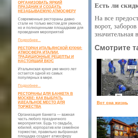
ОРГАНИЗОВАТЬ ЯРКИЙ
Есть ли скид
ПРАЗДНИК И СОЗДАТЬ
НЕЗАБЫВАЕМУЮ АТМОСФЕРУ
На все предос
Современные рестораны давно
стали не только местом для ужинов,
ворот, заборо
но и полноценными площадками для
проведения мероприятий
значительная 
Подробнее...
Смотрите т
РЕСТОРАН ИТАЛЬЯНСКОЙ КУХНИ:
АТМОСФЕРА ИТАЛИИ,
ТРАДИЦИОННЫЕ РЕЦЕПТЫ И
НАСТОЯЩИЙ ВКУС
Итальянская кухня уже много лет
остается одной из самых
популярных в мире.
Подробнее...
РЕСТОРАНЫ ДЛЯ БАНКЕТА В
МОСКВЕ: КАК ВЫБРАТЬ
Вот она жизнь
ИДЕАЛЬНОЕ МЕСТО ДЛЯ
ТОРЖЕСТВА
Организация банкета — важная
часть любого праздничного
мероприятия. Будь то свадьба,
юбилей, корпоратив или семейное
торжество, правильно выбранная
площадка создает атмосферу