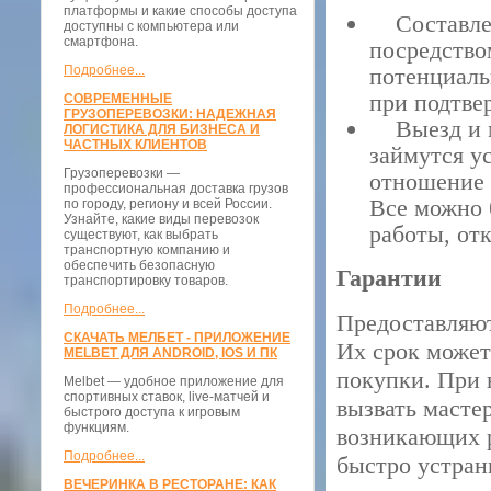
платформы и какие способы доступа
Составлени
доступны с компьютера или
смартфона.
посредство
Подробнее...
потенциаль
при подтве
СОВРЕМЕННЫЕ
ГРУЗОПЕРЕВОЗКИ: НАДЕЖНАЯ
Выезд и мо
ЛОГИСТИКА ДЛЯ БИЗНЕСА И
ЧАСТНЫХ КЛИЕНТОВ
займутся у
Грузоперевозки —
отношение 
профессиональная доставка грузов
Все можно б
по городу, региону и всей России.
Узнайте, какие виды перевозок
работы, отк
существуют, как выбрать
транспортную компанию и
обеспечить безопасную
Гарантии
транспортировку товаров.
Подробнее...
Предоставляют
СКАЧАТЬ МЕЛБЕТ - ПРИЛОЖЕНИЕ
Их срок может
MELBET ДЛЯ ANDROID, IOS И ПК
покупки. При 
Melbet — удобное приложение для
спортивных ставок, live-матчей и
вызвать масте
быстрого доступа к игровым
функциям.
возникающих р
Подробнее...
быстро устран
ВЕЧЕРИНКА В РЕСТОРАНЕ: КАК