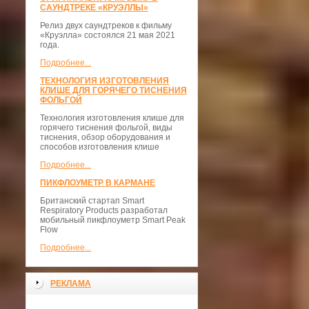
САУНДТРЕКЕ «КРУЭЛЛЫ»
Релиз двух саундтреков к фильму
«Круэлла» состоялся 21 мая 2021
года.
Подробнее...
ТЕХНОЛОГИЯ ИЗГОТОВЛЕНИЯ
КЛИШЕ ДЛЯ ГОРЯЧЕГО ТИСНЕНИЯ
ФОЛЬГОЙ
Технология изготовления клише для
горячего тиснения фольгой, виды
тиснения, обзор оборудования и
способов изготовления клише
Подробнее...
ПИКФЛОУМЕТР В КАРМАНЕ
Британский стартап Smart
Respiratory Products разработал
мобильный пикфлоуметр Smart Peak
Flow
Подробнее...
РЕКЛАМА