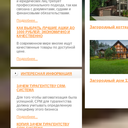
и юридических лиц требует
профессионального подхода, так как
связана с документами, судами и
финансовыми обязательствами.
Подробнее...
Загородный котте
КАК ВЫБРАТЬ ЛУЧШИЕ АШКИ ДО
1000 РУБЛЕЙ: ЭКОНОМИЧНО И
КАЧЕСТВЕННО
В современном мире многие ищут
качественные товары по доступной
цене.
Подробнее...
ИНТЕРЕСНАЯ ИНФОРМАЦИЯ
Загородный дом 1
ЗАЧЕМ ТУРАГЕНТСТВУ CRM-
СИСТЕМА
Для того чтобы автоматизация была
успешной, СРМ для турагентства
должна учитывать определенную
специфику этого бизнеса
Подробнее...
КОПИЯ ЗАЧЕМ ТУРАГЕНТСТВУ