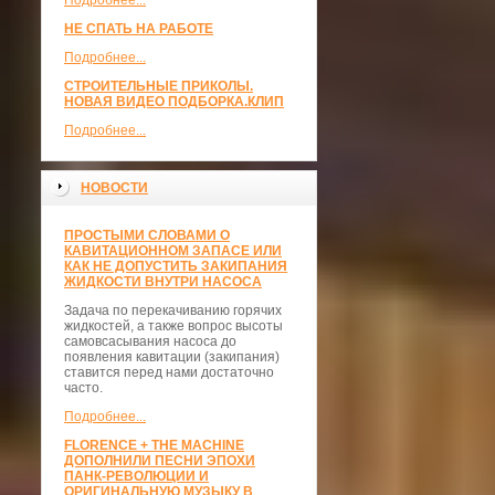
Подробнее...
НЕ СПАТЬ НА РАБОТЕ
Подробнее...
СТРОИТЕЛЬНЫЕ ПРИКОЛЫ.
НОВАЯ ВИДЕО ПОДБОРКА.КЛИП
Подробнее...
НОВОСТИ
ПРОСТЫМИ СЛОВАМИ О
КАВИТАЦИОННОМ ЗАПАСЕ ИЛИ
КАК НЕ ДОПУСТИТЬ ЗАКИПАНИЯ
ЖИДКОСТИ ВНУТРИ НАСОСА
Задача по перекачиванию горячих
жидкостей, а также вопрос высоты
самовсасывания насоса до
появления кавитации (закипания)
ставится перед нами достаточно
часто.
Подробнее...
FLORENCE + THE MACHINE
ДОПОЛНИЛИ ПЕСНИ ЭПОХИ
ПАНК-РЕВОЛЮЦИИ И
ОРИГИНАЛЬНУЮ МУЗЫКУ В