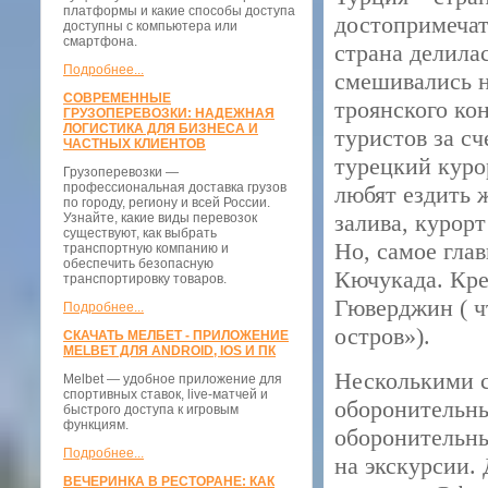
платформы и какие способы доступа
достопримечат
доступны с компьютера или
смартфона.
страна делила
Подробнее...
смешивались н
СОВРЕМЕННЫЕ
троянского кон
ГРУЗОПЕРЕВОЗКИ: НАДЕЖНАЯ
ЛОГИСТИКА ДЛЯ БИЗНЕСА И
туристов за сч
ЧАСТНЫХ КЛИЕНТОВ
турецкий куро
Грузоперевозки —
профессиональная доставка грузов
любят ездить 
по городу, региону и всей России.
залива, курор
Узнайте, какие виды перевозок
существуют, как выбрать
Но, самое гла
транспортную компанию и
обеспечить безопасную
Кючукада. Кре
транспортировку товаров.
Гюверджин ( ч
Подробнее...
остров»).
СКАЧАТЬ МЕЛБЕТ - ПРИЛОЖЕНИЕ
MELBET ДЛЯ ANDROID, IOS И ПК
Несколькими с
Melbet — удобное приложение для
спортивных ставок, live-матчей и
оборонительны
быстрого доступа к игровым
функциям.
оборонительны
Подробнее...
на экскурсии.
ВЕЧЕРИНКА В РЕСТОРАНЕ: КАК