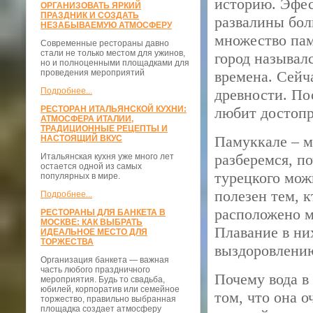
историю. Эфес
ОРГАНИЗОВАТЬ ЯРКИЙ
ПРАЗДНИК И СОЗДАТЬ
развалины бол
НЕЗАБЫВАЕМУЮ АТМОСФЕРУ
множество пам
Современные рестораны давно
стали не только местом для ужинов,
город называл
но и полноценными площадками для
проведения мероприятий
времена. Сейч
Подробнее...
древности. По
РЕСТОРАН ИТАЛЬЯНСКОЙ КУХНИ:
любит достопр
АТМОСФЕРА ИТАЛИИ,
ТРАДИЦИОННЫЕ РЕЦЕПТЫ И
Памуккале – м
НАСТОЯЩИЙ ВКУС
разберемся, п
Итальянская кухня уже много лет
остается одной из самых
турецкого мож
популярных в мире.
полезен тем, к
Подробнее...
расположено м
РЕСТОРАНЫ ДЛЯ БАНКЕТА В
МОСКВЕ: КАК ВЫБРАТЬ
Плавание в ни
ИДЕАЛЬНОЕ МЕСТО ДЛЯ
ТОРЖЕСТВА
выздоровлению
Организация банкета — важная
часть любого праздничного
Почему вода в
мероприятия. Будь то свадьба,
юбилей, корпоратив или семейное
том, что она 
торжество, правильно выбранная
площадка создает атмосферу