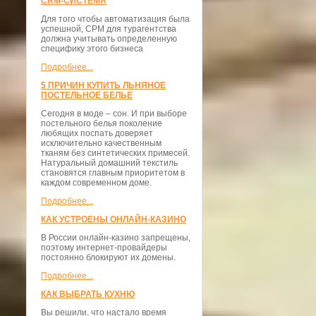
CRM-СИСТЕМА
Для того чтобы автоматизация была
успешной, СРМ для турагентства
должна учитывать определенную
специфику этого бизнеса
Подробнее...
5 ПРИЧИН КУПИТЬ ЛЬНЯНОЕ
ПОСТЕЛЬНОЕ БЕЛЬЕ
Сегодня в моде – сон. И при выборе
постельного белья поколение
любящих поспать доверяет
исключительно качественным
тканям без синтетических примесей.
Натуральный домашний текстиль
становятся главным приоритетом в
каждом современном доме.
Подробнее...
КАК УСТРОЕНЫ ОНЛАЙН-КАЗИНО
В России онлайн-казино запрещены,
поэтому интернет-провайдеры
постоянно блокируют их домены.
Подробнее...
КАК ВЫБРАТЬ КУХНЮ
Вы решили, что настало время