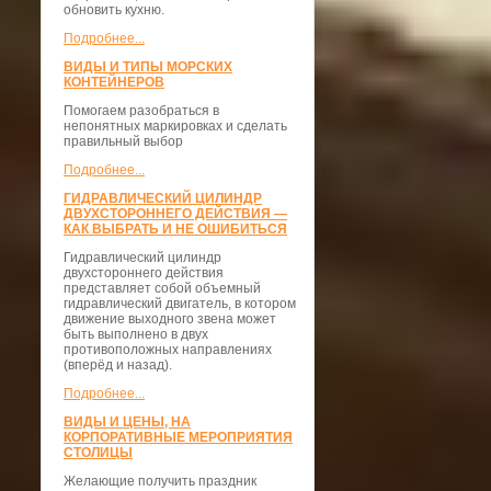
обновить кухню.
Подробнее...
ВИДЫ И ТИПЫ МОРСКИХ
КОНТЕЙНЕРОВ
Помогаем разобраться в
непонятных маркировках и сделать
правильный выбор
Подробнее...
ГИДРАВЛИЧЕСКИЙ ЦИЛИНДР
ДВУХСТОРОННЕГО ДЕЙСТВИЯ —
КАК ВЫБРАТЬ И НЕ ОШИБИТЬСЯ
Гидравлический цилиндр
двухстороннего действия
представляет собой объемный
гидравлический двигатель, в котором
движение выходного звена может
быть выполнено в двух
противоположных направлениях
(вперёд и назад).
Подробнее...
ВИДЫ И ЦЕНЫ, НА
КОРПОРАТИВНЫЕ МЕРОПРИЯТИЯ
СТОЛИЦЫ
Желающие получить праздник