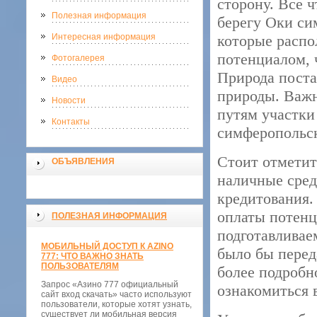
сторону. Все ч
Полезная информация
берегу Оки си
Интересная информация
которые распо
потенциалом, 
Фотогалерея
Природа постар
Видео
природы. Важн
Новости
путям участки
Контакты
симферопольс
Стоит отметить
ОБЪЯВЛЕНИЯ
наличные сред
кредитования.
оплаты потенц
ПОЛЕЗНАЯ ИНФОРМАЦИЯ
подготавливае
МОБИЛЬНЫЙ ДОСТУП К AZINO
было бы перед
777: ЧТО ВАЖНО ЗНАТЬ
ПОЛЬЗОВАТЕЛЯМ
более подробн
Запрос «Азино 777 официальный
ознакомиться 
сайт вход скачать» часто используют
пользователи, которые хотят узнать,
существует ли мобильная версия