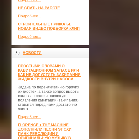
Подробнее...
НЕ СПАТЬ НА РАБОТЕ
Подробнее...
СТРОИТЕЛЬНЫЕ ПРИКОЛЫ.
НОВАЯ ВИДЕО ПОДБОРКА.КЛИП
Подробнее...
НОВОСТИ
ПРОСТЫМИ СЛОВАМИ О
КАВИТАЦИОННОМ ЗАПАСЕ ИЛИ
КАК НЕ ДОПУСТИТЬ ЗАКИПАНИЯ
ЖИДКОСТИ ВНУТРИ НАСОСА
Задача по перекачиванию горячих
жидкостей, а также вопрос высоты
самовсасывания насоса до
появления кавитации (закипания)
ставится перед нами достаточно
часто.
Подробнее...
FLORENCE + THE MACHINE
ДОПОЛНИЛИ ПЕСНИ ЭПОХИ
ПАНК-РЕВОЛЮЦИИ И
ОРИГИНАЛЬНУЮ МУЗЫКУ В