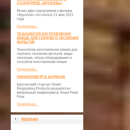
САУНДТРЕКЕ «КРУЭЛЛЫ»
Релиз двух саундтреков к фильму
«Круэлла» состоялся 21 мая 2021
года.
Подробнее...
ТЕХНОЛОГИЯ ИЗГОТОВЛЕНИЯ
КЛИШЕ ДЛЯ ГОРЯЧЕГО ТИСНЕНИЯ
ФОЛЬГОЙ
Технология изготовления клише для
горячего тиснения фольгой, виды
тиснения, обзор оборудования и
способов изготовления клише
Подробнее...
ПИКФЛОУМЕТР В КАРМАНЕ
Британский стартап Smart
Respiratory Products разработал
мобильный пикфлоуметр Smart Peak
Flow
Подробнее...
РЕКЛАМА