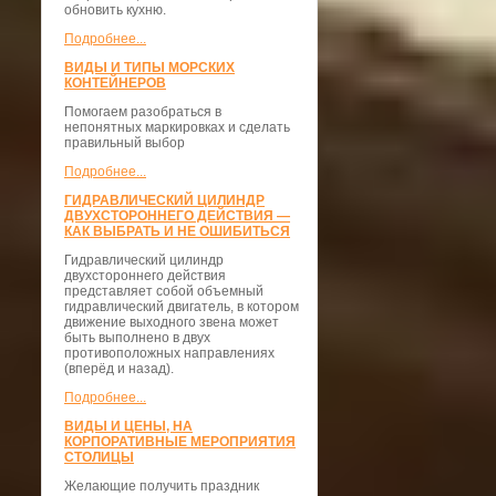
обновить кухню.
Подробнее...
ВИДЫ И ТИПЫ МОРСКИХ
КОНТЕЙНЕРОВ
Помогаем разобраться в
непонятных маркировках и сделать
правильный выбор
Подробнее...
ГИДРАВЛИЧЕСКИЙ ЦИЛИНДР
ДВУХСТОРОННЕГО ДЕЙСТВИЯ —
КАК ВЫБРАТЬ И НЕ ОШИБИТЬСЯ
Гидравлический цилиндр
двухстороннего действия
представляет собой объемный
гидравлический двигатель, в котором
движение выходного звена может
быть выполнено в двух
противоположных направлениях
(вперёд и назад).
Подробнее...
ВИДЫ И ЦЕНЫ, НА
КОРПОРАТИВНЫЕ МЕРОПРИЯТИЯ
СТОЛИЦЫ
Желающие получить праздник