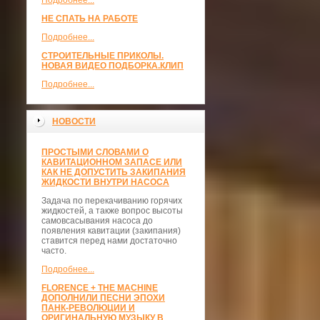
Подробнее...
НЕ СПАТЬ НА РАБОТЕ
Подробнее...
СТРОИТЕЛЬНЫЕ ПРИКОЛЫ.
НОВАЯ ВИДЕО ПОДБОРКА.КЛИП
Подробнее...
НОВОСТИ
ПРОСТЫМИ СЛОВАМИ О
КАВИТАЦИОННОМ ЗАПАСЕ ИЛИ
КАК НЕ ДОПУСТИТЬ ЗАКИПАНИЯ
ЖИДКОСТИ ВНУТРИ НАСОСА
Задача по перекачиванию горячих
жидкостей, а также вопрос высоты
самовсасывания насоса до
появления кавитации (закипания)
ставится перед нами достаточно
часто.
Подробнее...
FLORENCE + THE MACHINE
ДОПОЛНИЛИ ПЕСНИ ЭПОХИ
ПАНК-РЕВОЛЮЦИИ И
ОРИГИНАЛЬНУЮ МУЗЫКУ В