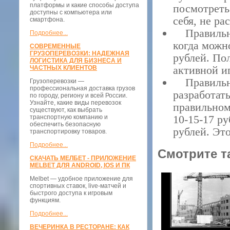
платформы и какие способы доступа
посмотреть 
доступны с компьютера или
себя, не ра
смартфона.
Правильные
Подробнее...
когда можн
СОВРЕМЕННЫЕ
ГРУЗОПЕРЕВОЗКИ: НАДЕЖНАЯ
рублей. По
ЛОГИСТИКА ДЛЯ БИЗНЕСА И
активной и
ЧАСТНЫХ КЛИЕНТОВ
Правильную
Грузоперевозки —
профессиональная доставка грузов
разработат
по городу, региону и всей России.
Узнайте, какие виды перевозок
правильном
существуют, как выбрать
10-15-17 р
транспортную компанию и
обеспечить безопасную
рублей. Эт
транспортировку товаров.
Подробнее...
Смотрите т
СКАЧАТЬ МЕЛБЕТ - ПРИЛОЖЕНИЕ
MELBET ДЛЯ ANDROID, IOS И ПК
Melbet — удобное приложение для
спортивных ставок, live-матчей и
быстрого доступа к игровым
функциям.
Подробнее...
ВЕЧЕРИНКА В РЕСТОРАНЕ: КАК