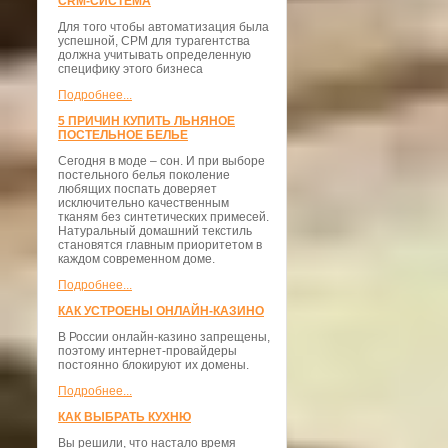
CRM-СИСТЕМА
Для того чтобы автоматизация была
успешной, СРМ для турагентства
должна учитывать определенную
специфику этого бизнеса
Подробнее...
5 ПРИЧИН КУПИТЬ ЛЬНЯНОЕ
ПОСТЕЛЬНОЕ БЕЛЬЕ
Сегодня в моде – сон. И при выборе
постельного белья поколение
любящих поспать доверяет
исключительно качественным
тканям без синтетических примесей.
Натуральный домашний текстиль
становятся главным приоритетом в
каждом современном доме.
Подробнее...
КАК УСТРОЕНЫ ОНЛАЙН-КАЗИНО
В России онлайн-казино запрещены,
поэтому интернет-провайдеры
постоянно блокируют их домены.
Подробнее...
КАК ВЫБРАТЬ КУХНЮ
Вы решили, что настало время