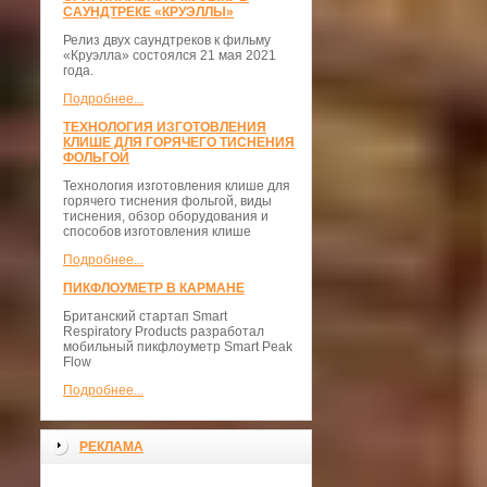
САУНДТРЕКЕ «КРУЭЛЛЫ»
Релиз двух саундтреков к фильму
«Круэлла» состоялся 21 мая 2021
года.
Подробнее...
ТЕХНОЛОГИЯ ИЗГОТОВЛЕНИЯ
КЛИШЕ ДЛЯ ГОРЯЧЕГО ТИСНЕНИЯ
ФОЛЬГОЙ
Технология изготовления клише для
горячего тиснения фольгой, виды
тиснения, обзор оборудования и
способов изготовления клише
Подробнее...
ПИКФЛОУМЕТР В КАРМАНЕ
Британский стартап Smart
Respiratory Products разработал
мобильный пикфлоуметр Smart Peak
Flow
Подробнее...
РЕКЛАМА