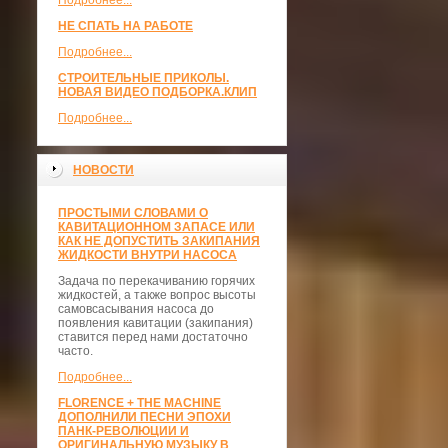
Подробнее...
НЕ СПАТЬ НА РАБОТЕ
Подробнее...
СТРОИТЕЛЬНЫЕ ПРИКОЛЫ.
НОВАЯ ВИДЕО ПОДБОРКА.КЛИП
Подробнее...
НОВОСТИ
ПРОСТЫМИ СЛОВАМИ О
КАВИТАЦИОННОМ ЗАПАСЕ ИЛИ
КАК НЕ ДОПУСТИТЬ ЗАКИПАНИЯ
ЖИДКОСТИ ВНУТРИ НАСОСА
Задача по перекачиванию горячих
жидкостей, а также вопрос высоты
самовсасывания насоса до
появления кавитации (закипания)
ставится перед нами достаточно
часто.
Подробнее...
FLORENCE + THE MACHINE
ДОПОЛНИЛИ ПЕСНИ ЭПОХИ
ПАНК-РЕВОЛЮЦИИ И
ОРИГИНАЛЬНУЮ МУЗЫКУ В