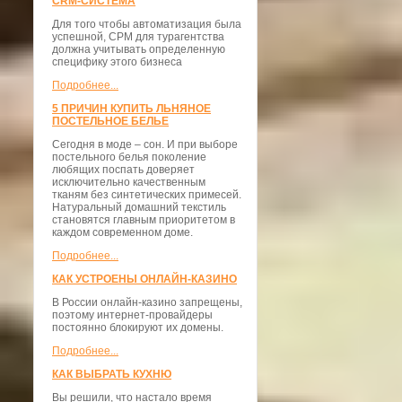
CRM-СИСТЕМА
Для того чтобы автоматизация была
успешной, СРМ для турагентства
должна учитывать определенную
специфику этого бизнеса
Подробнее...
5 ПРИЧИН КУПИТЬ ЛЬНЯНОЕ
ПОСТЕЛЬНОЕ БЕЛЬЕ
Сегодня в моде – сон. И при выборе
постельного белья поколение
любящих поспать доверяет
исключительно качественным
тканям без синтетических примесей.
Натуральный домашний текстиль
становятся главным приоритетом в
каждом современном доме.
Подробнее...
КАК УСТРОЕНЫ ОНЛАЙН-КАЗИНО
В России онлайн-казино запрещены,
поэтому интернет-провайдеры
постоянно блокируют их домены.
Подробнее...
КАК ВЫБРАТЬ КУХНЮ
Вы решили, что настало время