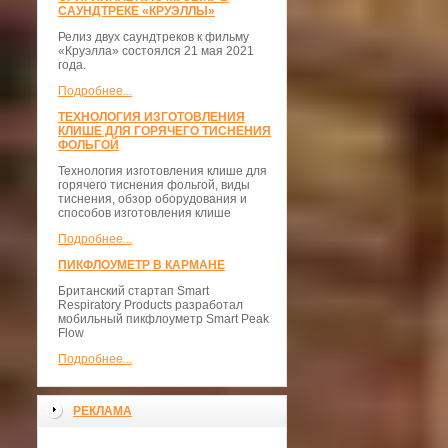
САУНДТРЕКЕ «КРУЭЛЛЫ»
Релиз двух саундтреков к фильму
«Круэлла» состоялся 21 мая 2021
года.
Подробнее...
ТЕХНОЛОГИЯ ИЗГОТОВЛЕНИЯ
КЛИШЕ ДЛЯ ГОРЯЧЕГО ТИСНЕНИЯ
ФОЛЬГОЙ
Технология изготовления клише для
горячего тиснения фольгой, виды
тиснения, обзор оборудования и
способов изготовления клише
Подробнее...
ПИКФЛОУМЕТР В КАРМАНЕ
Британский стартап Smart
Respiratory Products разработал
мобильный пикфлоуметр Smart Peak
Flow
Подробнее...
РЕКЛАМА