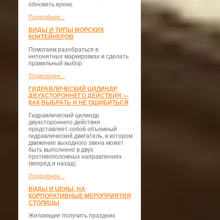
обновить кухню.
Подробнее...
ВИДЫ И ТИПЫ МОРСКИХ
КОНТЕЙНЕРОВ
Помогаем разобраться в
непонятных маркировках и сделать
правильный выбор
Подробнее...
ГИДРАВЛИЧЕСКИЙ ЦИЛИНДР
ДВУХСТОРОННЕГО ДЕЙСТВИЯ —
КАК ВЫБРАТЬ И НЕ ОШИБИТЬСЯ
Гидравлический цилиндр
двухстороннего действия
представляет собой объемный
гидравлический двигатель, в котором
движение выходного звена может
быть выполнено в двух
противоположных направлениях
(вперёд и назад).
Подробнее...
ВИДЫ И ЦЕНЫ, НА
КОРПОРАТИВНЫЕ МЕРОПРИЯТИЯ
СТОЛИЦЫ
Желающие получить праздник