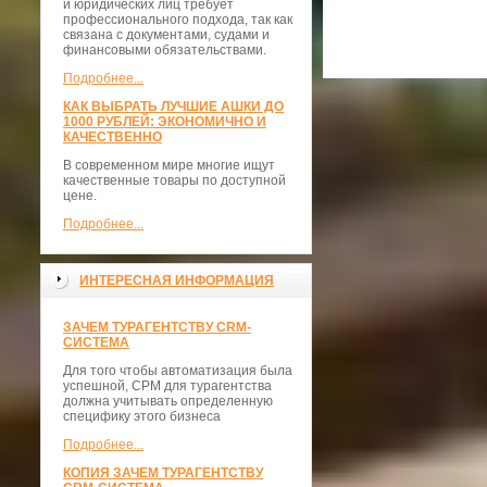
и юридических лиц требует
профессионального подхода, так как
связана с документами, судами и
финансовыми обязательствами.
Подробнее...
КАК ВЫБРАТЬ ЛУЧШИЕ АШКИ ДО
1000 РУБЛЕЙ: ЭКОНОМИЧНО И
КАЧЕСТВЕННО
В современном мире многие ищут
качественные товары по доступной
цене.
Подробнее...
ИНТЕРЕСНАЯ ИНФОРМАЦИЯ
ЗАЧЕМ ТУРАГЕНТСТВУ CRM-
СИСТЕМА
Для того чтобы автоматизация была
успешной, СРМ для турагентства
должна учитывать определенную
специфику этого бизнеса
Подробнее...
КОПИЯ ЗАЧЕМ ТУРАГЕНТСТВУ