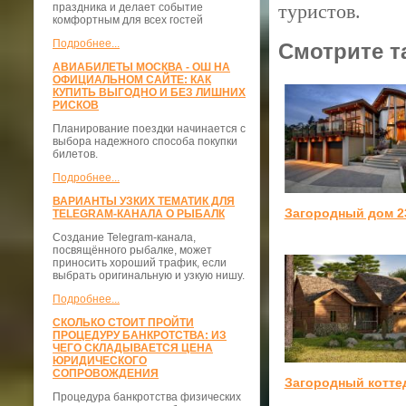
туристов.
праздника и делает событие
комфортным для всех гостей
Подробнее...
Смотрите т
АВИАБИЛЕТЫ МОСКВА - ОШ НА
ОФИЦИАЛЬНОМ САЙТЕ: КАК
КУПИТЬ ВЫГОДНО И БЕЗ ЛИШНИХ
РИСКОВ
Планирование поездки начинается с
выбора надежного способа покупки
билетов.
Подробнее...
ВАРИАНТЫ УЗКИХ ТЕМАТИК ДЛЯ
Загородный дом 2
TELEGRAM-КАНАЛА О РЫБАЛК
Создание Telegram-канала,
посвящённого рыбалке, может
приносить хороший трафик, если
выбрать оригинальную и узкую нишу.
Подробнее...
СКОЛЬКО СТОИТ ПРОЙТИ
ПРОЦЕДУРУ БАНКРОТСТВА: ИЗ
ЧЕГО СКЛАДЫВАЕТСЯ ЦЕНА
ЮРИДИЧЕСКОГО
СОПРОВОЖДЕНИЯ
Загородный котте
Процедура банкротства физических