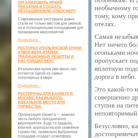
ОРГАНИЗОВАТЬ ЯРКИЙ
необычному го
ПРАЗДНИК И СОЗДАТЬ
НЕЗАБЫВАЕМУЮ АТМОСФЕРУ
тому, кому пр
Современные рестораны давно
отелях.
стали не только местом для ужинов,
но и полноценными площадками для
проведения мероприятий
Самая незабыв
Подробнее...
Нет ничего бо
РЕСТОРАН ИТАЛЬЯНСКОЙ КУХНИ:
огоньками ноч
АТМОСФЕРА ИТАЛИИ,
ТРАДИЦИОННЫЕ РЕЦЕПТЫ И
пропускает по
НАСТОЯЩИЙ ВКУС
вплотную подо
Итальянская кухня уже много лет
остается одной из самых
дорога в небо.
популярных в мире.
Подробнее...
Это какой-то 
РЕСТОРАНЫ ДЛЯ БАНКЕТА В
совершенно др
МОСКВЕ: КАК ВЫБРАТЬ
ИДЕАЛЬНОЕ МЕСТО ДЛЯ
ступив на пит
ТОРЖЕСТВА
неповторимый 
Организация банкета — важная
часть любого праздничного
мероприятия. Будь то свадьба,
Безусловно, к
юбилей, корпоратив или семейное
торжество, правильно выбранная
достопримечат
площадка создает атмосферу