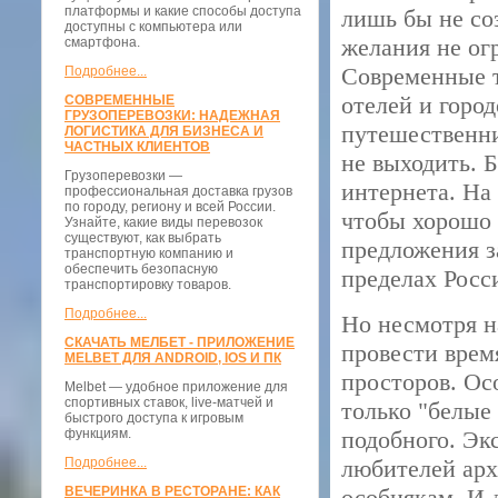
платформы и какие способы доступа
лишь бы не со
доступны с компьютера или
желания не ог
смартфона.
Современные 
Подробнее...
отелей и горо
СОВРЕМЕННЫЕ
ГРУЗОПЕРЕВОЗКИ: НАДЕЖНАЯ
путешественни
ЛОГИСТИКА ДЛЯ БИЗНЕСА И
ЧАСТНЫХ КЛИЕНТОВ
не выходить. 
Грузоперевозки —
интернета. На
профессиональная доставка грузов
по городу, региону и всей России.
чтобы хорошо 
Узнайте, какие виды перевозок
существуют, как выбрать
предложения з
транспортную компанию и
обеспечить безопасную
пределах Росс
транспортировку товаров.
Подробнее...
Но несмотря 
СКАЧАТЬ МЕЛБЕТ - ПРИЛОЖЕНИЕ
провести врем
MELBET ДЛЯ ANDROID, IOS И ПК
просторов. Ос
Melbet — удобное приложение для
спортивных ставок, live-матчей и
только "белые 
быстрого доступа к игровым
функциям.
подобного. Эк
Подробнее...
любителей ар
ВЕЧЕРИНКА В РЕСТОРАНЕ: КАК
особнякам. И 