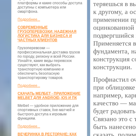
теряешься в в
платформы и какие способы доступа
доступны с компьютера или
к другому, а 
смартфона.
применении пр
Подробнее...
оцинкованной 
СОВРЕМЕННЫЕ
ГРУЗОПЕРЕВОЗКИ: НАДЕЖНАЯ
подвергшийся 
ЛОГИСТИКА ДЛЯ БИЗНЕСА И
ЧАСТНЫХ КЛИЕНТОВ
Применяется в
Грузоперевозки —
фундамента, н
профессиональная доставка грузов
по городу, региону и всей России.
конструкция с
Узнайте, какие виды перевозок
существуют, как выбрать
конструкции.
транспортную компанию и
обеспечить безопасную
транспортировку товаров.
Профнастил оч
Подробнее...
при облицовке
СКАЧАТЬ МЕЛБЕТ - ПРИЛОЖЕНИЕ
например, кар
MELBET ДЛЯ ANDROID, IOS И ПК
качество — ма
Melbet — удобное приложение для
будет радовать
спортивных ставок, live-матчей и
быстрого доступа к игровым
Связано это с
функциям.
быть нанесено
Подробнее...
сказать, поли
ВЕЧЕРИНКА В РЕСТОРАНЕ: КАК