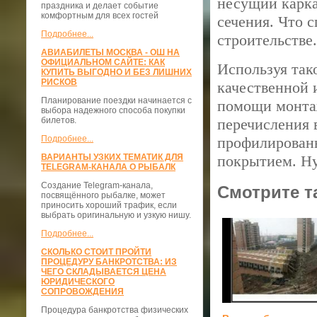
несущий карка
праздника и делает событие
комфортным для всех гостей
сечения. Что 
Подробнее...
строительстве.
АВИАБИЛЕТЫ МОСКВА - ОШ НА
ОФИЦИАЛЬНОМ САЙТЕ: КАК
Используя тако
КУПИТЬ ВЫГОДНО И БЕЗ ЛИШНИХ
РИСКОВ
качественной 
Планирование поездки начинается с
помощи монтаж
выбора надежного способа покупки
билетов.
перечисления 
Подробнее...
профилированн
ВАРИАНТЫ УЗКИХ ТЕМАТИК ДЛЯ
покрытием. Ну 
TELEGRAM-КАНАЛА О РЫБАЛК
Создание Telegram-канала,
Смотрите т
посвящённого рыбалке, может
приносить хороший трафик, если
выбрать оригинальную и узкую нишу.
Подробнее...
СКОЛЬКО СТОИТ ПРОЙТИ
ПРОЦЕДУРУ БАНКРОТСТВА: ИЗ
ЧЕГО СКЛАДЫВАЕТСЯ ЦЕНА
ЮРИДИЧЕСКОГО
СОПРОВОЖДЕНИЯ
Процедура банкротства физических