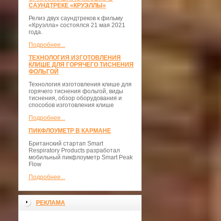
САУНДТРЕКЕ «КРУЭЛЛЫ»
Релиз двух саундтреков к фильму
«Круэлла» состоялся 21 мая 2021
года.
Подробнее...
ТЕХНОЛОГИЯ ИЗГОТОВЛЕНИЯ
КЛИШЕ ДЛЯ ГОРЯЧЕГО ТИСНЕНИЯ
ФОЛЬГОЙ
Технология изготовления клише для
горячего тиснения фольгой, виды
тиснения, обзор оборудования и
способов изготовления клише
Подробнее...
ПИКФЛОУМЕТР В КАРМАНЕ
Британский стартап Smart
Respiratory Products разработал
мобильный пикфлоуметр Smart Peak
Flow
Подробнее...
РЕКЛАМА