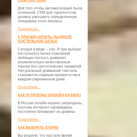
CRM-СИСТЕМА
Для того чтобы автоматизация была
успешной, СРМ для турагентства
должна учитывать определенную
специфику этого бизнеса
Подробнее...
5 ПРИЧИН КУПИТЬ ЛЬНЯНОЕ
ПОСТЕЛЬНОЕ БЕЛЬЕ
Сегодня в моде – сон. И при выборе
постельного белья поколение
любящих поспать доверяет
исключительно качественным
тканям без синтетических примесей.
Натуральный домашний текстиль
становятся главным приоритетом в
каждом современном доме.
Подробнее...
КАК УСТРОЕНЫ ОНЛАЙН-КАЗИНО
В России онлайн-казино запрещены,
поэтому интернет-провайдеры
постоянно блокируют их домены.
Подробнее...
КАК ВЫБРАТЬ КУХНЮ
Вы решили, что настало время