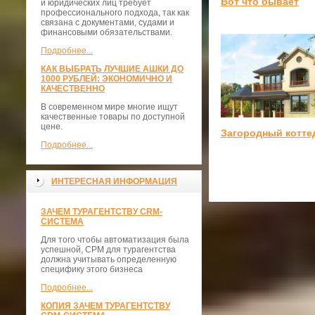
Вот что бывает
и юридических лиц требует
профессионального подхода, так как
связана с документами, судами и
финансовыми обязательствами.
Подробнее...
КАК ВЫБРАТЬ ЛУЧШИЕ АШКИ ДО
1000 РУБЛЕЙ: ЭКОНОМИЧНО И
КАЧЕСТВЕННО
В современном мире многие ищут
качественные товары по доступной
цене.
Загородный котте
Подробнее...
ИНТЕРЕСНАЯ ИНФОРМАЦИЯ
ЗАЧЕМ ТУРАГЕНТСТВУ CRM-
СИСТЕМА
Для того чтобы автоматизация была
успешной, СРМ для турагентства
должна учитывать определенную
специфику этого бизнеса
Подробнее...
КОПИЯ ЗАЧЕМ ТУРАГЕНТСТВУ