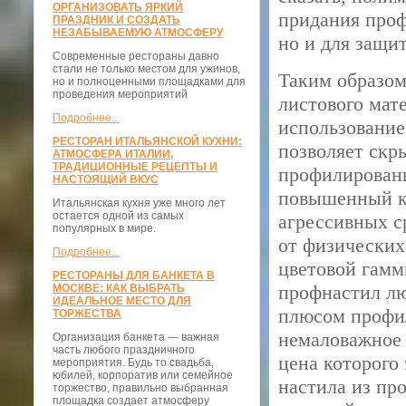
ОРГАНИЗОВАТЬ ЯРКИЙ
придания проф
ПРАЗДНИК И СОЗДАТЬ
НЕЗАБЫВАЕМУЮ АТМОСФЕРУ
но и для защит
Современные рестораны давно
стали не только местом для ужинов,
Таким образом
но и полноценными площадками для
проведения мероприятий
листового мат
Подробнее...
использование
РЕСТОРАН ИТАЛЬЯНСКОЙ КУХНИ:
позволяет скр
АТМОСФЕРА ИТАЛИИ,
ТРАДИЦИОННЫЕ РЕЦЕПТЫ И
профилирован
НАСТОЯЩИЙ ВКУС
повышенный к
Итальянская кухня уже много лет
остается одной из самых
агрессивных 
популярных в мире.
от физических
Подробнее...
цветовой гамм
РЕСТОРАНЫ ДЛЯ БАНКЕТА В
профнастил лю
МОСКВЕ: КАК ВЫБРАТЬ
ИДЕАЛЬНОЕ МЕСТО ДЛЯ
плюсом профил
ТОРЖЕСТВА
немаловажное 
Организация банкета — важная
часть любого праздничного
цена которого
мероприятия. Будь то свадьба,
юбилей, корпоратив или семейное
настила из пр
торжество, правильно выбранная
площадка создает атмосферу