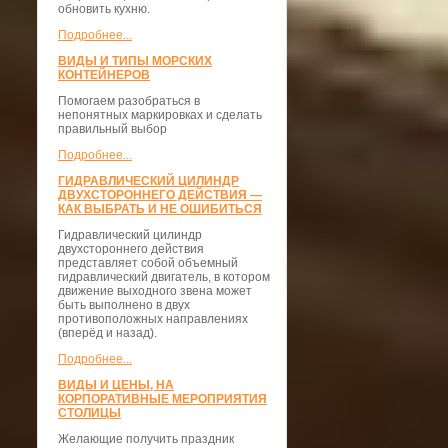
обновить кухню.
Подробнее...
ВИДЫ И ТИПЫ МОРСКИХ
КОНТЕЙНЕРОВ
Помогаем разобраться в
непонятных маркировках и сделать
правильный выбор
Подробнее...
ГИДРАВЛИЧЕСКИЙ ЦИЛИНДР
ДВУХСТОРОННЕГО ДЕЙСТВИЯ —
КАК ВЫБРАТЬ И НЕ ОШИБИТЬСЯ
Гидравлический цилиндр
двухстороннего действия
представляет собой объемный
гидравлический двигатель, в котором
движение выходного звена может
быть выполнено в двух
противоположных направлениях
(вперёд и назад).
Подробнее...
ВИДЫ И ЦЕНЫ, НА
КОРПОРАТИВНЫЕ МЕРОПРИЯТИЯ
СТОЛИЦЫ
Желающие получить праздник