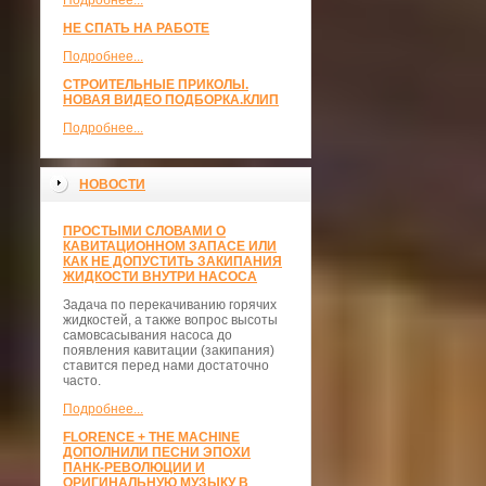
Подробнее...
НЕ СПАТЬ НА РАБОТЕ
Подробнее...
СТРОИТЕЛЬНЫЕ ПРИКОЛЫ.
НОВАЯ ВИДЕО ПОДБОРКА.КЛИП
Подробнее...
НОВОСТИ
ПРОСТЫМИ СЛОВАМИ О
КАВИТАЦИОННОМ ЗАПАСЕ ИЛИ
КАК НЕ ДОПУСТИТЬ ЗАКИПАНИЯ
ЖИДКОСТИ ВНУТРИ НАСОСА
Задача по перекачиванию горячих
жидкостей, а также вопрос высоты
самовсасывания насоса до
появления кавитации (закипания)
ставится перед нами достаточно
часто.
Подробнее...
FLORENCE + THE MACHINE
ДОПОЛНИЛИ ПЕСНИ ЭПОХИ
ПАНК-РЕВОЛЮЦИИ И
ОРИГИНАЛЬНУЮ МУЗЫКУ В