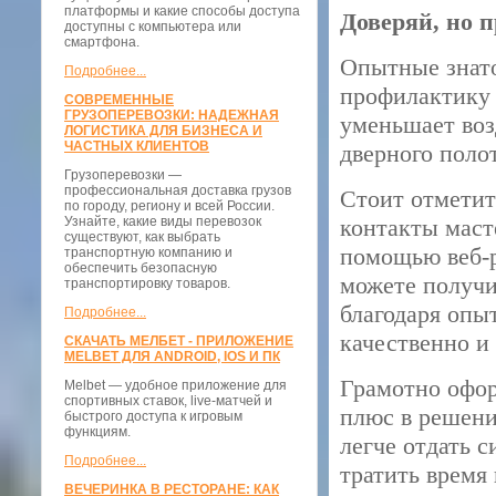
платформы и какие способы доступа
Доверяй, но 
доступны с компьютера или
смартфона.
Опытные знато
Подробнее...
профилактику 
СОВРЕМЕННЫЕ
ГРУЗОПЕРЕВОЗКИ: НАДЕЖНАЯ
уменьшает воз
ЛОГИСТИКА ДЛЯ БИЗНЕСА И
ЧАСТНЫХ КЛИЕНТОВ
дверного полот
Грузоперевозки —
профессиональная доставка грузов
Стоит отметит
по городу, региону и всей России.
Узнайте, какие виды перевозок
контакты маст
существуют, как выбрать
помощью веб-
транспортную компанию и
обеспечить безопасную
можете получи
транспортировку товаров.
благодаря опы
Подробнее...
качественно и
СКАЧАТЬ МЕЛБЕТ - ПРИЛОЖЕНИЕ
MELBET ДЛЯ ANDROID, IOS И ПК
Грамотно офо
Melbet — удобное приложение для
спортивных ставок, live-матчей и
плюс в решени
быстрого доступа к игровым
функциям.
легче отдать 
Подробнее...
тратить время
ВЕЧЕРИНКА В РЕСТОРАНЕ: КАК