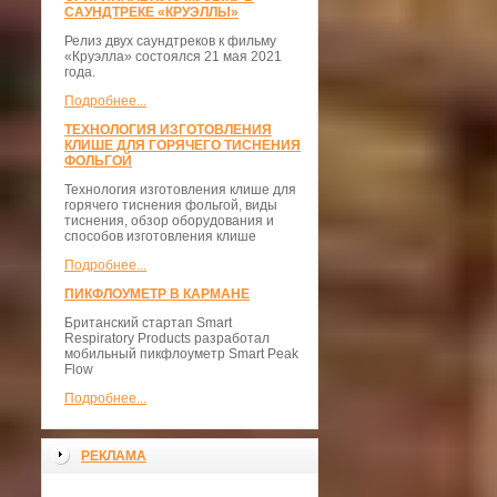
САУНДТРЕКЕ «КРУЭЛЛЫ»
Релиз двух саундтреков к фильму
«Круэлла» состоялся 21 мая 2021
года.
Подробнее...
ТЕХНОЛОГИЯ ИЗГОТОВЛЕНИЯ
КЛИШЕ ДЛЯ ГОРЯЧЕГО ТИСНЕНИЯ
ФОЛЬГОЙ
Технология изготовления клише для
горячего тиснения фольгой, виды
тиснения, обзор оборудования и
способов изготовления клише
Подробнее...
ПИКФЛОУМЕТР В КАРМАНЕ
Британский стартап Smart
Respiratory Products разработал
мобильный пикфлоуметр Smart Peak
Flow
Подробнее...
РЕКЛАМА