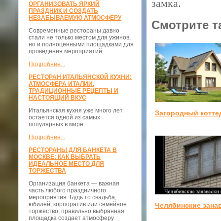
замка.
ОРГАНИЗОВАТЬ ЯРКИЙ
ПРАЗДНИК И СОЗДАТЬ
НЕЗАБЫВАЕМУЮ АТМОСФЕРУ
Смотрите т
Современные рестораны давно
стали не только местом для ужинов,
но и полноценными площадками для
проведения мероприятий
Подробнее...
РЕСТОРАН ИТАЛЬЯНСКОЙ КУХНИ:
АТМОСФЕРА ИТАЛИИ,
ТРАДИЦИОННЫЕ РЕЦЕПТЫ И
НАСТОЯЩИЙ ВКУС
Итальянская кухня уже много лет
Загородный котте
остается одной из самых
популярных в мире.
Подробнее...
РЕСТОРАНЫ ДЛЯ БАНКЕТА В
МОСКВЕ: КАК ВЫБРАТЬ
ИДЕАЛЬНОЕ МЕСТО ДЛЯ
ТОРЖЕСТВА
Организация банкета — важная
часть любого праздничного
мероприятия. Будь то свадьба,
юбилей, корпоратив или семейное
Челябинские зана
торжество, правильно выбранная
площадка создает атмосферу