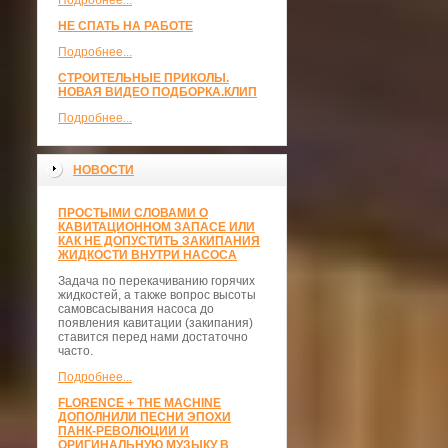
Подробнее...
НЕ СПАТЬ НА РАБОТЕ
Подробнее...
СТРОИТЕЛЬНЫЕ ПРИКОЛЫ.
НОВАЯ ВИДЕО ПОДБОРКА.КЛИП
Подробнее...
НОВОСТИ
ПРОСТЫМИ СЛОВАМИ О
КАВИТАЦИОННОМ ЗАПАСЕ ИЛИ
КАК НЕ ДОПУСТИТЬ ЗАКИПАНИЯ
ЖИДКОСТИ ВНУТРИ НАСОСА
Задача по перекачиванию горячих
жидкостей, а также вопрос высоты
самовсасывания насоса до
появления кавитации (закипания)
ставится перед нами достаточно
часто.
Подробнее...
FLORENCE + THE MACHINE
ДОПОЛНИЛИ ПЕСНИ ЭПОХИ
ПАНК-РЕВОЛЮЦИИ И
ОРИГИНАЛЬНУЮ МУЗЫКУ В