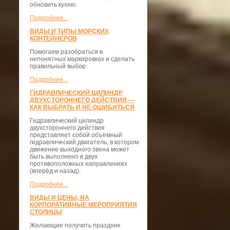
обновить кухню.
Подробнее...
ВИДЫ И ТИПЫ МОРСКИХ
КОНТЕЙНЕРОВ
Помогаем разобраться в
непонятных маркировках и сделать
правильный выбор
Подробнее...
ГИДРАВЛИЧЕСКИЙ ЦИЛИНДР
ДВУХСТОРОННЕГО ДЕЙСТВИЯ —
КАК ВЫБРАТЬ И НЕ ОШИБИТЬСЯ
Гидравлический цилиндр
двухстороннего действия
представляет собой объемный
гидравлический двигатель, в котором
движение выходного звена может
быть выполнено в двух
противоположных направлениях
(вперёд и назад).
Подробнее...
ВИДЫ И ЦЕНЫ, НА
КОРПОРАТИВНЫЕ МЕРОПРИЯТИЯ
СТОЛИЦЫ
Желающие получить праздник