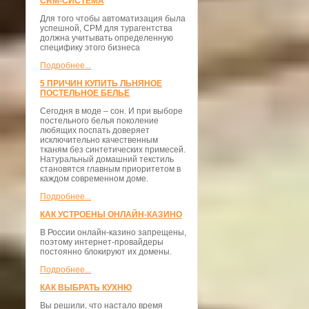
CRM-СИСТЕМА
Для того чтобы автоматизация была
успешной, СРМ для турагентства
должна учитывать определенную
специфику этого бизнеса
Подробнее...
5 ПРИЧИН КУПИТЬ ЛЬНЯНОЕ
ПОСТЕЛЬНОЕ БЕЛЬЕ
Сегодня в моде – сон. И при выборе
постельного белья поколение
любящих поспать доверяет
исключительно качественным
тканям без синтетических примесей.
Натуральный домашний текстиль
становятся главным приоритетом в
каждом современном доме.
Подробнее...
КАК УСТРОЕНЫ ОНЛАЙН-КАЗИНО
В России онлайн-казино запрещены,
поэтому интернет-провайдеры
постоянно блокируют их домены.
Подробнее...
КАК ВЫБРАТЬ КУХНЮ
Вы решили, что настало время