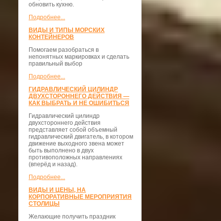
обновить кухню.
Подробнее...
ВИДЫ И ТИПЫ МОРСКИХ
КОНТЕЙНЕРОВ
Помогаем разобраться в
непонятных маркировках и сделать
правильный выбор
Подробнее...
ГИДРАВЛИЧЕСКИЙ ЦИЛИНДР
ДВУХСТОРОННЕГО ДЕЙСТВИЯ —
КАК ВЫБРАТЬ И НЕ ОШИБИТЬСЯ
Гидравлический цилиндр
двухстороннего действия
представляет собой объемный
гидравлический двигатель, в котором
движение выходного звена может
быть выполнено в двух
противоположных направлениях
(вперёд и назад).
Подробнее...
ВИДЫ И ЦЕНЫ, НА
КОРПОРАТИВНЫЕ МЕРОПРИЯТИЯ
СТОЛИЦЫ
Желающие получить праздник