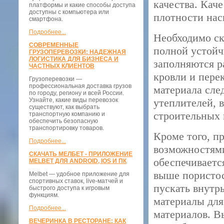
качества. Каче
платформы и какие способы доступа
доступны с компьютера или
плотности нас
смартфона.
Подробнее...
Необходимо ск
СОВРЕМЕННЫЕ
полной устойч
ГРУЗОПЕРЕВОЗКИ: НАДЕЖНАЯ
ЛОГИСТИКА ДЛЯ БИЗНЕСА И
заполняются р
ЧАСТНЫХ КЛИЕНТОВ
кровли и пере
Грузоперевозки —
профессиональная доставка грузов
материала сле
по городу, региону и всей России.
Узнайте, какие виды перевозок
утеплителей, 
существуют, как выбрать
строительных 
транспортную компанию и
обеспечить безопасную
транспортировку товаров.
Кроме того, п
Подробнее...
возможностями
СКАЧАТЬ МЕЛБЕТ - ПРИЛОЖЕНИЕ
обеспечиваетс
MELBET ДЛЯ ANDROID, IOS И ПК
выше пористос
Melbet — удобное приложение для
спортивных ставок, live-матчей и
пускать внутрь
быстрого доступа к игровым
функциям.
материалы для
Подробнее...
материалов. В
ВЕЧЕРИНКА В РЕСТОРАНЕ: КАК