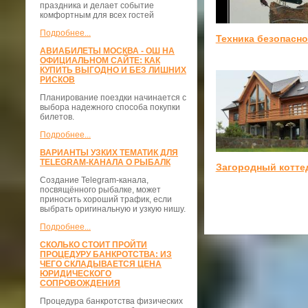
праздника и делает событие
комфортным для всех гостей
Подробнее...
Техника безопасно
АВИАБИЛЕТЫ МОСКВА - ОШ НА
ОФИЦИАЛЬНОМ САЙТЕ: КАК
КУПИТЬ ВЫГОДНО И БЕЗ ЛИШНИХ
РИСКОВ
Планирование поездки начинается с
выбора надежного способа покупки
билетов.
Подробнее...
ВАРИАНТЫ УЗКИХ ТЕМАТИК ДЛЯ
TELEGRAM-КАНАЛА О РЫБАЛК
Загородный котте
Создание Telegram-канала,
посвящённого рыбалке, может
приносить хороший трафик, если
выбрать оригинальную и узкую нишу.
Подробнее...
СКОЛЬКО СТОИТ ПРОЙТИ
ПРОЦЕДУРУ БАНКРОТСТВА: ИЗ
ЧЕГО СКЛАДЫВАЕТСЯ ЦЕНА
ЮРИДИЧЕСКОГО
СОПРОВОЖДЕНИЯ
Процедура банкротства физических