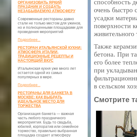
способность д
ОРГАНИЗОВАТЬ ЯРКИЙ
ПРАЗДНИК И СОЗДАТЬ
очень быстро 
НЕЗАБЫВАЕМУЮ АТМОСФЕРУ
усадки матери
Современные рестораны давно
стали не только местом для ужинов,
поверхности к
но и полноценными площадками для
проведения мероприятий
живительного 
Подробнее...
Также керамзи
РЕСТОРАН ИТАЛЬЯНСКОЙ КУХНИ:
АТМОСФЕРА ИТАЛИИ,
бетона. При та
ТРАДИЦИОННЫЕ РЕЦЕПТЫ И
НАСТОЯЩИЙ ВКУС
его более теп
Итальянская кухня уже много лет
при укладыван
остается одной из самых
фильтрационны
популярных в мире.
в сельском хоз
Подробнее...
РЕСТОРАНЫ ДЛЯ БАНКЕТА В
МОСКВЕ: КАК ВЫБРАТЬ
Смотрите т
ИДЕАЛЬНОЕ МЕСТО ДЛЯ
ТОРЖЕСТВА
Организация банкета — важная
часть любого праздничного
мероприятия. Будь то свадьба,
юбилей, корпоратив или семейное
торжество, правильно выбранная
площадка создает атмосферу