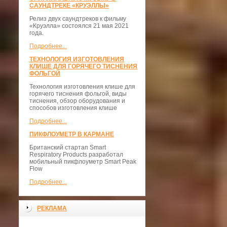
САУНДТРЕКЕ «КРУЭЛЛЫ»
Релиз двух саундтреков к фильму
«Круэлла» состоялся 21 мая 2021
года.
Подробнее...
ТЕХНОЛОГИЯ ИЗГОТОВЛЕНИЯ
КЛИШЕ ДЛЯ ГОРЯЧЕГО ТИСНЕНИЯ
ФОЛЬГОЙ
Технология изготовления клише для
горячего тиснения фольгой, виды
тиснения, обзор оборудования и
способов изготовления клише
Подробнее...
ПИКФЛОУМЕТР В КАРМАНЕ
Британский стартап Smart
Respiratory Products разработал
мобильный пикфлоуметр Smart Peak
Flow
Подробнее...
РЕКЛАМА