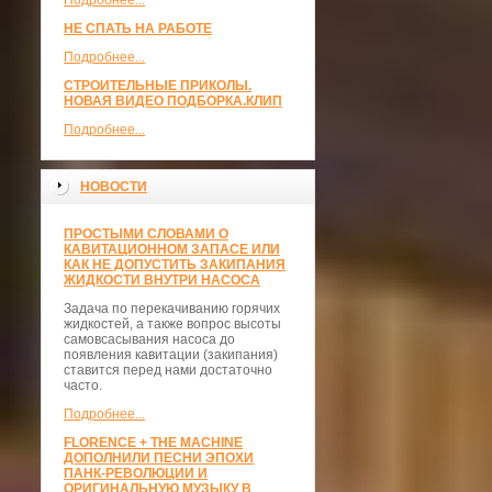
Подробнее...
НЕ СПАТЬ НА РАБОТЕ
Подробнее...
СТРОИТЕЛЬНЫЕ ПРИКОЛЫ.
НОВАЯ ВИДЕО ПОДБОРКА.КЛИП
Подробнее...
НОВОСТИ
ПРОСТЫМИ СЛОВАМИ О
КАВИТАЦИОННОМ ЗАПАСЕ ИЛИ
КАК НЕ ДОПУСТИТЬ ЗАКИПАНИЯ
ЖИДКОСТИ ВНУТРИ НАСОСА
Задача по перекачиванию горячих
жидкостей, а также вопрос высоты
самовсасывания насоса до
появления кавитации (закипания)
ставится перед нами достаточно
часто.
Подробнее...
FLORENCE + THE MACHINE
ДОПОЛНИЛИ ПЕСНИ ЭПОХИ
ПАНК-РЕВОЛЮЦИИ И
ОРИГИНАЛЬНУЮ МУЗЫКУ В