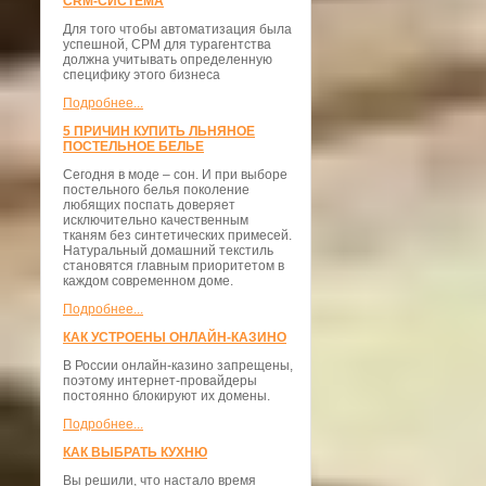
CRM-СИСТЕМА
Для того чтобы автоматизация была
успешной, СРМ для турагентства
должна учитывать определенную
специфику этого бизнеса
Подробнее...
5 ПРИЧИН КУПИТЬ ЛЬНЯНОЕ
ПОСТЕЛЬНОЕ БЕЛЬЕ
Сегодня в моде – сон. И при выборе
постельного белья поколение
любящих поспать доверяет
исключительно качественным
тканям без синтетических примесей.
Натуральный домашний текстиль
становятся главным приоритетом в
каждом современном доме.
Подробнее...
КАК УСТРОЕНЫ ОНЛАЙН-КАЗИНО
В России онлайн-казино запрещены,
поэтому интернет-провайдеры
постоянно блокируют их домены.
Подробнее...
КАК ВЫБРАТЬ КУХНЮ
Вы решили, что настало время