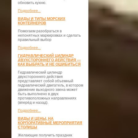
обновить кухню.
Подробнее...
ВИДЫ И ТИПЫ МОРСКИХ
КОНТЕЙНЕРОВ
Помогаем разобраться в
непонятных маркировках и сделать
правильный выбор
Подробнее...
ГИДРАВЛИЧЕСКИЙ ЦИЛИНДР
ДВУХСТОРОННЕГО ДЕЙСТВИЯ —
КАК ВЫБРАТЬ И НЕ ОШИБИТЬСЯ
Гидравлический цилиндр
двухстороннего действия
представляет собой объемный
гидравлический двигатель, в котором
движение выходного звена может
быть выполнено в двух
противоположных направлениях
(вперёд и назад).
Подробнее...
ВИДЫ И ЦЕНЫ, НА
КОРПОРАТИВНЫЕ МЕРОПРИЯТИЯ
СТОЛИЦЫ
Желающие получить праздник