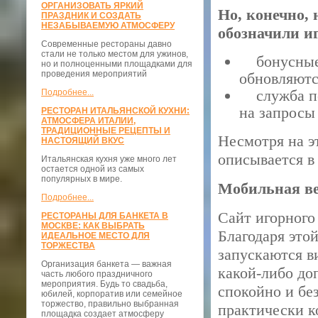
ОРГАНИЗОВАТЬ ЯРКИЙ
Но, конечно, 
ПРАЗДНИК И СОЗДАТЬ
НЕЗАБЫВАЕМУЮ АТМОСФЕРУ
обозначили и
Современные рестораны давно
стали не только местом для ужинов,
бонусные п
но и полноценными площадками для
проведения мероприятий
обновляютс
служба под
Подробнее...
на запросы
РЕСТОРАН ИТАЛЬЯНСКОЙ КУХНИ:
АТМОСФЕРА ИТАЛИИ,
ТРАДИЦИОННЫЕ РЕЦЕПТЫ И
Несмотря на э
НАСТОЯЩИЙ ВКУС
описывается в
Итальянская кухня уже много лет
остается одной из самых
популярных в мире.
Мобильная ве
Подробнее...
Сайт игорного
РЕСТОРАНЫ ДЛЯ БАНКЕТА В
МОСКВЕ: КАК ВЫБРАТЬ
Благодаря это
ИДЕАЛЬНОЕ МЕСТО ДЛЯ
ТОРЖЕСТВА
запускаются в
Организация банкета — важная
какой-либо до
часть любого праздничного
мероприятия. Будь то свадьба,
спокойно и бе
юбилей, корпоратив или семейное
торжество, правильно выбранная
практически к
площадка создает атмосферу