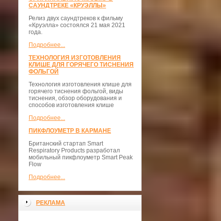
САУНДТРЕКЕ «КРУЭЛЛЫ»
Релиз двух саундтреков к фильму
«Круэлла» состоялся 21 мая 2021
года.
Подробнее...
ТЕХНОЛОГИЯ ИЗГОТОВЛЕНИЯ
КЛИШЕ ДЛЯ ГОРЯЧЕГО ТИСНЕНИЯ
ФОЛЬГОЙ
Технология изготовления клише для
горячего тиснения фольгой, виды
тиснения, обзор оборудования и
способов изготовления клише
Подробнее...
ПИКФЛОУМЕТР В КАРМАНЕ
Британский стартап Smart
Respiratory Products разработал
мобильный пикфлоуметр Smart Peak
Flow
Подробнее...
РЕКЛАМА