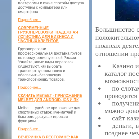
платформы и какие способы доступа
доступны с компьютера или
смартфона.
Подробнее...
Большинство о
СОВРЕМЕННЫЕ
ГРУЗОПЕРЕВОЗКИ: НАДЕЖНАЯ
положительном
ЛОГИСТИКА ДЛЯ БИЗНЕСА И
ЧАСТНЫХ КЛИЕНТОВ
нюансах деяте
Грузоперевозки —
отношении пр
профессиональная доставка грузов
по городу, региону и всей России.
Узнайте, какие виды перевозок
Казино име
существуют, как выбрать
транспортную компанию и
каталог по
обеспечить безопасную
возможност
транспортировку товаров.
по слотам
Подробнее...
проводятся
СКАЧАТЬ МЕЛБЕТ - ПРИЛОЖЕНИЕ
MELBET ДЛЯ ANDROID, IOS И ПК
получение
Melbet — удобное приложение для
можно дово
спортивных ставок, live-матчей и
сайт казин
быстрого доступа к игровым
функциям.
деньги, вы
Подробнее...
позднее чем
ВЕЧЕРИНКА В РЕСТОРАНЕ: КАК