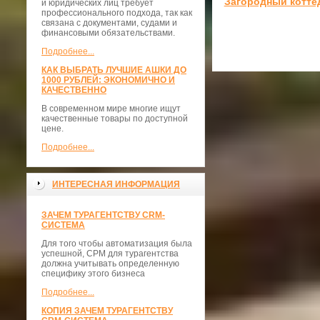
Загородный котте
и юридических лиц требует
профессионального подхода, так как
связана с документами, судами и
финансовыми обязательствами.
Подробнее...
КАК ВЫБРАТЬ ЛУЧШИЕ АШКИ ДО
1000 РУБЛЕЙ: ЭКОНОМИЧНО И
КАЧЕСТВЕННО
В современном мире многие ищут
качественные товары по доступной
цене.
Подробнее...
ИНТЕРЕСНАЯ ИНФОРМАЦИЯ
ЗАЧЕМ ТУРАГЕНТСТВУ CRM-
СИСТЕМА
Для того чтобы автоматизация была
успешной, СРМ для турагентства
должна учитывать определенную
специфику этого бизнеса
Подробнее...
КОПИЯ ЗАЧЕМ ТУРАГЕНТСТВУ