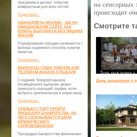
праздника и делает событие
на сенсорных 
комфортным для всех гостей
происходит оч
Подробнее...
АВИАБИЛЕТЫ МОСКВА - ОШ НА
Смотрите т
ОФИЦИАЛЬНОМ САЙТЕ: КАК
КУПИТЬ ВЫГОДНО И БЕЗ ЛИШНИХ
РИСКОВ
Планирование поездки начинается с
выбора надежного способа покупки
билетов.
Подробнее...
ВАРИАНТЫ УЗКИХ ТЕМАТИК ДЛЯ
TELEGRAM-КАНАЛА О РЫБАЛК
День рождения у 
Создание Telegram-канала,
посвящённого рыбалке, может
приносить хороший трафик, если
выбрать оригинальную и узкую нишу.
Подробнее...
СКОЛЬКО СТОИТ ПРОЙТИ
ПРОЦЕДУРУ БАНКРОТСТВА: ИЗ
ЧЕГО СКЛАДЫВАЕТСЯ ЦЕНА
ЮРИДИЧЕСКОГО
СОПРОВОЖДЕНИЯ
Процедура банкротства физических