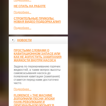
Подробнее...
НЕ СПАТЬ НА РАБОТЕ
Подробнее...
СТРОИТЕЛЬНЫЕ ПРИКОЛЫ.
НОВАЯ ВИДЕО ПОДБОРКА.КЛИП
Подробнее...
НОВОСТИ
ПРОСТЫМИ СЛОВАМИ О
КАВИТАЦИОННОМ ЗАПАСЕ ИЛИ
КАК НЕ ДОПУСТИТЬ ЗАКИПАНИЯ
ЖИДКОСТИ ВНУТРИ НАСОСА
Задача по перекачиванию горячих
жидкостей, а также вопрос высоты
самовсасывания насоса до
появления кавитации (закипания)
ставится перед нами достаточно
часто.
Подробнее...
FLORENCE + THE MACHINE
ДОПОЛНИЛИ ПЕСНИ ЭПОХИ
ПАНК-РЕВОЛЮЦИИ И
ОРИГИНАЛЬНУЮ МУЗЫКУ В