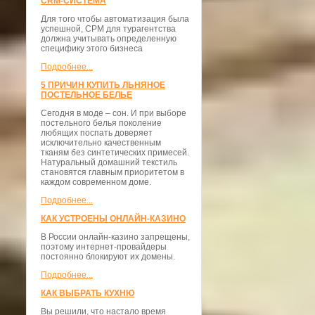
CRM-СИСТЕМА
Для того чтобы автоматизация была
успешной, СРМ для турагентства
должна учитывать определенную
специфику этого бизнеса
Подробнее...
5 ПРИЧИН КУПИТЬ ЛЬНЯНОЕ
ПОСТЕЛЬНОЕ БЕЛЬЕ
Сегодня в моде – сон. И при выборе
постельного белья поколение
любящих поспать доверяет
исключительно качественным
тканям без синтетических примесей.
Натуральный домашний текстиль
становятся главным приоритетом в
каждом современном доме.
Подробнее...
КАК УСТРОЕНЫ ОНЛАЙН-КАЗИНО
В России онлайн-казино запрещены,
поэтому интернет-провайдеры
постоянно блокируют их домены.
Подробнее...
КАК ВЫБРАТЬ КУХНЮ
Вы решили, что настало время