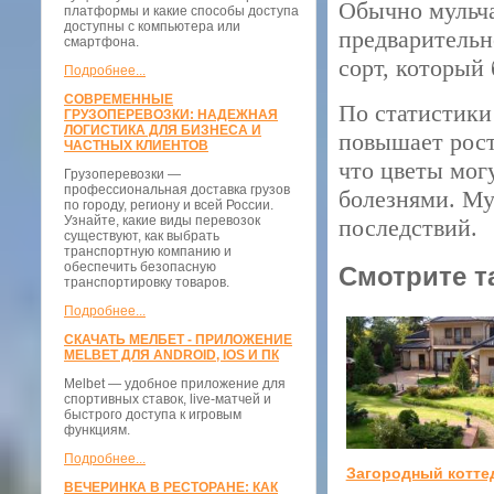
Обычно мульча
платформы и какие способы доступа
доступны с компьютера или
предварительн
смартфона.
сорт, который
Подробнее...
СОВРЕМЕННЫЕ
По статистики
ГРУЗОПЕРЕВОЗКИ: НАДЕЖНАЯ
ЛОГИСТИКА ДЛЯ БИЗНЕСА И
повышает рост
ЧАСТНЫХ КЛИЕНТОВ
что цветы могу
Грузоперевозки —
профессиональная доставка грузов
болезнями. Му
по городу, региону и всей России.
Узнайте, какие виды перевозок
последствий.
существуют, как выбрать
транспортную компанию и
обеспечить безопасную
Смотрите т
транспортировку товаров.
Подробнее...
СКАЧАТЬ МЕЛБЕТ - ПРИЛОЖЕНИЕ
MELBET ДЛЯ ANDROID, IOS И ПК
Melbet — удобное приложение для
спортивных ставок, live-матчей и
быстрого доступа к игровым
функциям.
Подробнее...
Загородный котте
ВЕЧЕРИНКА В РЕСТОРАНЕ: КАК