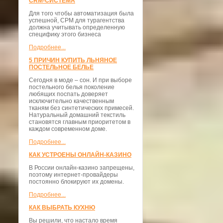
CRM-СИСТЕМА
Для того чтобы автоматизация была
успешной, СРМ для турагентства
должна учитывать определенную
специфику этого бизнеса
Подробнее...
5 ПРИЧИН КУПИТЬ ЛЬНЯНОЕ
ПОСТЕЛЬНОЕ БЕЛЬЕ
Сегодня в моде – сон. И при выборе
постельного белья поколение
любящих поспать доверяет
исключительно качественным
тканям без синтетических примесей.
Натуральный домашний текстиль
становятся главным приоритетом в
каждом современном доме.
Подробнее...
КАК УСТРОЕНЫ ОНЛАЙН-КАЗИНО
В России онлайн-казино запрещены,
поэтому интернет-провайдеры
постоянно блокируют их домены.
Подробнее...
КАК ВЫБРАТЬ КУХНЮ
Вы решили, что настало время