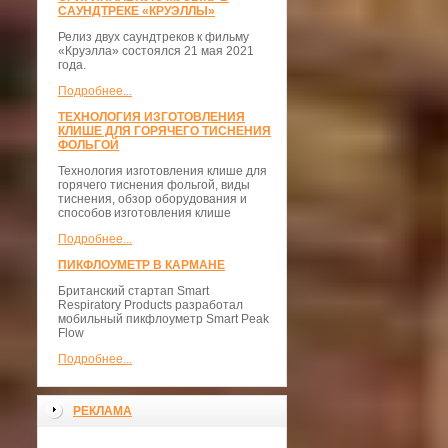
САУНДТРЕКЕ «КРУЭЛЛЫ»
Релиз двух саундтреков к фильму
«Круэлла» состоялся 21 мая 2021
года.
Подробнее...
ТЕХНОЛОГИЯ ИЗГОТОВЛЕНИЯ
КЛИШЕ ДЛЯ ГОРЯЧЕГО ТИСНЕНИЯ
ФОЛЬГОЙ
Технология изготовления клише для
горячего тиснения фольгой, виды
тиснения, обзор оборудования и
способов изготовления клише
Подробнее...
ПИКФЛОУМЕТР В КАРМАНЕ
Британский стартап Smart
Respiratory Products разработал
мобильный пикфлоуметр Smart Peak
Flow
Подробнее...
РЕКЛАМА