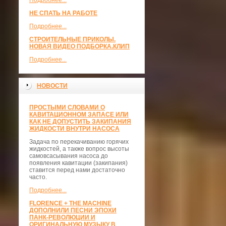
Подробнее...
НЕ СПАТЬ НА РАБОТЕ
Подробнее...
СТРОИТЕЛЬНЫЕ ПРИКОЛЫ.
НОВАЯ ВИДЕО ПОДБОРКА.КЛИП
Подробнее...
НОВОСТИ
ПРОСТЫМИ СЛОВАМИ О
КАВИТАЦИОННОМ ЗАПАСЕ ИЛИ
КАК НЕ ДОПУСТИТЬ ЗАКИПАНИЯ
ЖИДКОСТИ ВНУТРИ НАСОСА
Задача по перекачиванию горячих
жидкостей, а также вопрос высоты
самовсасывания насоса до
появления кавитации (закипания)
ставится перед нами достаточно
часто.
Подробнее...
FLORENCE + THE MACHINE
ДОПОЛНИЛИ ПЕСНИ ЭПОХИ
ПАНК-РЕВОЛЮЦИИ И
ОРИГИНАЛЬНУЮ МУЗЫКУ В