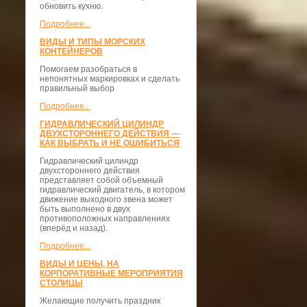
обновить кухню.
Подробнее...
ВИДЫ И ТИПЫ МОРСКИХ
КОНТЕЙНЕРОВ
Помогаем разобраться в
непонятных маркировках и сделать
правильный выбор
Подробнее...
ГИДРАВЛИЧЕСКИЙ ЦИЛИНДР
ДВУХСТОРОННЕГО ДЕЙСТВИЯ —
КАК ВЫБРАТЬ И НЕ ОШИБИТЬСЯ
Гидравлический цилиндр
двухстороннего действия
представляет собой объемный
гидравлический двигатель, в котором
движение выходного звена может
быть выполнено в двух
противоположных направлениях
(вперёд и назад).
Подробнее...
ВИДЫ И ЦЕНЫ, НА
КОРПОРАТИВНЫЕ МЕРОПРИЯТИЯ
СТОЛИЦЫ
Желающие получить праздник