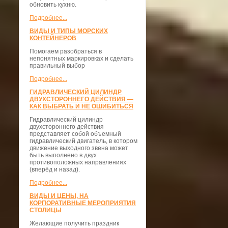
обновить кухню.
Подробнее...
ВИДЫ И ТИПЫ МОРСКИХ
КОНТЕЙНЕРОВ
Помогаем разобраться в
непонятных маркировках и сделать
правильный выбор
Подробнее...
ГИДРАВЛИЧЕСКИЙ ЦИЛИНДР
ДВУХСТОРОННЕГО ДЕЙСТВИЯ —
КАК ВЫБРАТЬ И НЕ ОШИБИТЬСЯ
Гидравлический цилиндр
двухстороннего действия
представляет собой объемный
гидравлический двигатель, в котором
движение выходного звена может
быть выполнено в двух
противоположных направлениях
(вперёд и назад).
Подробнее...
ВИДЫ И ЦЕНЫ, НА
КОРПОРАТИВНЫЕ МЕРОПРИЯТИЯ
СТОЛИЦЫ
Желающие получить праздник