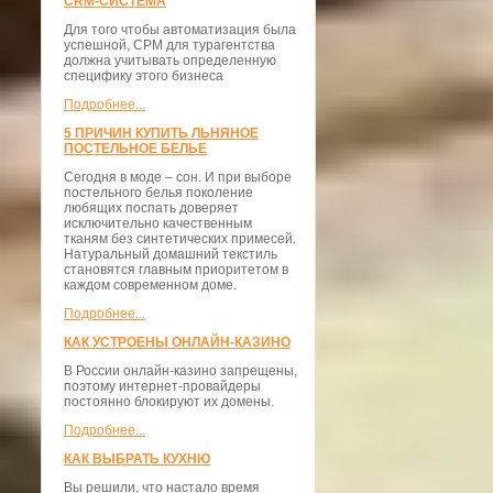
CRM-СИСТЕМА
Для того чтобы автоматизация была
успешной, СРМ для турагентства
должна учитывать определенную
специфику этого бизнеса
Подробнее...
5 ПРИЧИН КУПИТЬ ЛЬНЯНОЕ
ПОСТЕЛЬНОЕ БЕЛЬЕ
Сегодня в моде – сон. И при выборе
постельного белья поколение
любящих поспать доверяет
исключительно качественным
тканям без синтетических примесей.
Натуральный домашний текстиль
становятся главным приоритетом в
каждом современном доме.
Подробнее...
КАК УСТРОЕНЫ ОНЛАЙН-КАЗИНО
В России онлайн-казино запрещены,
поэтому интернет-провайдеры
постоянно блокируют их домены.
Подробнее...
КАК ВЫБРАТЬ КУХНЮ
Вы решили, что настало время