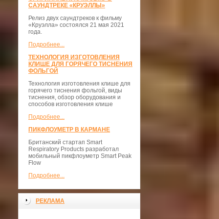
САУНДТРЕКЕ «КРУЭЛЛЫ»
Релиз двух саундтреков к фильму
«Круэлла» состоялся 21 мая 2021
года.
Подробнее...
ТЕХНОЛОГИЯ ИЗГОТОВЛЕНИЯ
КЛИШЕ ДЛЯ ГОРЯЧЕГО ТИСНЕНИЯ
ФОЛЬГОЙ
Технология изготовления клише для
горячего тиснения фольгой, виды
тиснения, обзор оборудования и
способов изготовления клише
Подробнее...
ПИКФЛОУМЕТР В КАРМАНЕ
Британский стартап Smart
Respiratory Products разработал
мобильный пикфлоуметр Smart Peak
Flow
Подробнее...
РЕКЛАМА