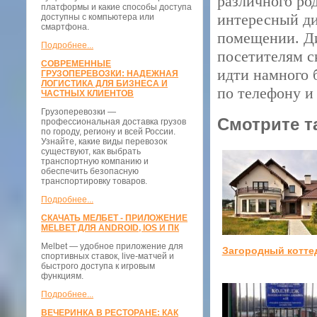
различного ро
платформы и какие способы доступа
интересный ди
доступны с компьютера или
смартфона.
помещении. Ди
Подробнее...
посетителям с
СОВРЕМЕННЫЕ
идти намного б
ГРУЗОПЕРЕВОЗКИ: НАДЕЖНАЯ
ЛОГИСТИКА ДЛЯ БИЗНЕСА И
по телефону и
ЧАСТНЫХ КЛИЕНТОВ
Грузоперевозки —
Смотрите т
профессиональная доставка грузов
по городу, региону и всей России.
Узнайте, какие виды перевозок
существуют, как выбрать
транспортную компанию и
обеспечить безопасную
транспортировку товаров.
Подробнее...
СКАЧАТЬ МЕЛБЕТ - ПРИЛОЖЕНИЕ
MELBET ДЛЯ ANDROID, IOS И ПК
Melbet — удобное приложение для
Загородный котте
спортивных ставок, live-матчей и
быстрого доступа к игровым
функциям.
Подробнее...
ВЕЧЕРИНКА В РЕСТОРАНЕ: КАК