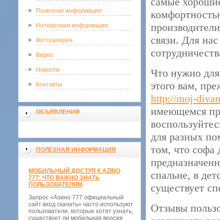
самые хорошие
Полезная информация
комфортностью
производители
Интересная информация
связи. Для на
Фотогалерея
сотрудничеств
Видео
Новости
Что нужно для
этого вам, пре
Контакты
http://moj-divan
имеющемся пра
ОБЪЯВЛЕНИЯ
воспользуйтес
для разных по
том, что софа 
ПОЛЕЗНАЯ ИНФОРМАЦИЯ
предназначенна
МОБИЛЬНЫЙ ДОСТУП К AZINO
спальне, в де
777: ЧТО ВАЖНО ЗНАТЬ
ПОЛЬЗОВАТЕЛЯМ
существует сп
Запрос «Азино 777 официальный
сайт вход скачать» часто используют
Отзывы пользов
пользователи, которые хотят узнать,
существует ли мобильная версия