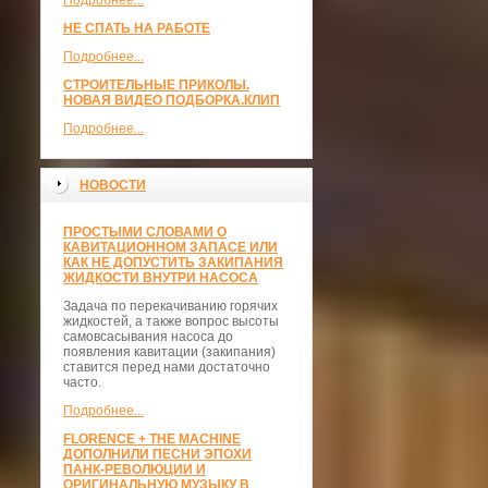
Подробнее...
НЕ СПАТЬ НА РАБОТЕ
Подробнее...
СТРОИТЕЛЬНЫЕ ПРИКОЛЫ.
НОВАЯ ВИДЕО ПОДБОРКА.КЛИП
Подробнее...
НОВОСТИ
ПРОСТЫМИ СЛОВАМИ О
КАВИТАЦИОННОМ ЗАПАСЕ ИЛИ
КАК НЕ ДОПУСТИТЬ ЗАКИПАНИЯ
ЖИДКОСТИ ВНУТРИ НАСОСА
Задача по перекачиванию горячих
жидкостей, а также вопрос высоты
самовсасывания насоса до
появления кавитации (закипания)
ставится перед нами достаточно
часто.
Подробнее...
FLORENCE + THE MACHINE
ДОПОЛНИЛИ ПЕСНИ ЭПОХИ
ПАНК-РЕВОЛЮЦИИ И
ОРИГИНАЛЬНУЮ МУЗЫКУ В