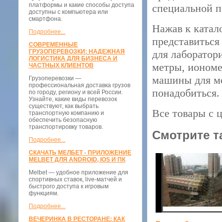
платформы и какие способы доступа
специальной п
доступны с компьютера или
смартфона.
Нажав к катал
Подробнее...
представиться
СОВРЕМЕННЫЕ
ГРУЗОПЕРЕВОЗКИ: НАДЕЖНАЯ
для лаборатор
ЛОГИСТИКА ДЛЯ БИЗНЕСА И
метры, иономе
ЧАСТНЫХ КЛИЕНТОВ
машины для мо
Грузоперевозки —
профессиональная доставка грузов
понадобиться
по городу, региону и всей России.
Узнайте, какие виды перевозок
существуют, как выбрать
Все товары с 
транспортную компанию и
обеспечить безопасную
транспортировку товаров.
Смотрите т
Подробнее...
СКАЧАТЬ МЕЛБЕТ - ПРИЛОЖЕНИЕ
MELBET ДЛЯ ANDROID, IOS И ПК
Melbet — удобное приложение для
спортивных ставок, live-матчей и
быстрого доступа к игровым
функциям.
Подробнее...
ВЕЧЕРИНКА В РЕСТОРАНЕ: КАК