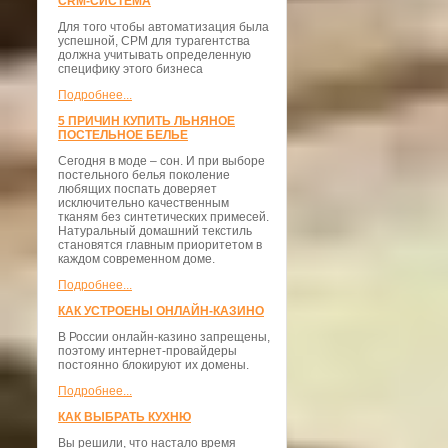
CRM-СИСТЕМА
Для того чтобы автоматизация была
успешной, СРМ для турагентства
должна учитывать определенную
специфику этого бизнеса
Подробнее...
5 ПРИЧИН КУПИТЬ ЛЬНЯНОЕ
ПОСТЕЛЬНОЕ БЕЛЬЕ
Сегодня в моде – сон. И при выборе
постельного белья поколение
любящих поспать доверяет
исключительно качественным
тканям без синтетических примесей.
Натуральный домашний текстиль
становятся главным приоритетом в
каждом современном доме.
Подробнее...
КАК УСТРОЕНЫ ОНЛАЙН-КАЗИНО
В России онлайн-казино запрещены,
поэтому интернет-провайдеры
постоянно блокируют их домены.
Подробнее...
КАК ВЫБРАТЬ КУХНЮ
Вы решили, что настало время