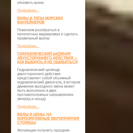
обновить кухню.
Подробнее...
ВИДЫ И ТИПЫ МОРСКИХ
КОНТЕЙНЕРОВ
Помогаем разобраться в
непонятных маркировках и сделать
правильный выбор
Подробнее...
ГИДРАВЛИЧЕСКИЙ ЦИЛИНДР
ДВУХСТОРОННЕГО ДЕЙСТВИЯ —
КАК ВЫБРАТЬ И НЕ ОШИБИТЬСЯ
Гидравлический цилиндр
двухстороннего действия
представляет собой объемный
гидравлический двигатель, в котором
движение выходного звена может
быть выполнено в двух
противоположных направлениях
(вперёд и назад).
Подробнее...
ВИДЫ И ЦЕНЫ, НА
КОРПОРАТИВНЫЕ МЕРОПРИЯТИЯ
СТОЛИЦЫ
Желающие получить праздник