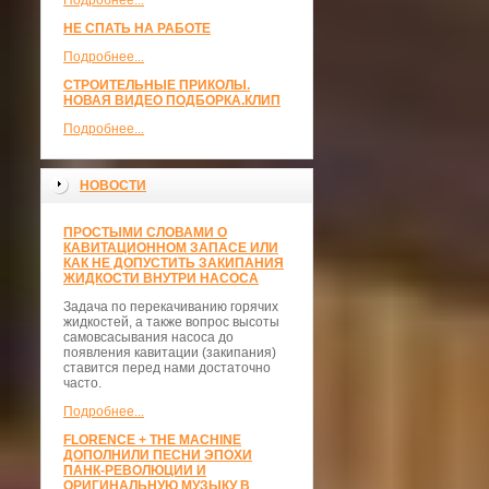
Подробнее...
НЕ СПАТЬ НА РАБОТЕ
Подробнее...
СТРОИТЕЛЬНЫЕ ПРИКОЛЫ.
НОВАЯ ВИДЕО ПОДБОРКА.КЛИП
Подробнее...
НОВОСТИ
ПРОСТЫМИ СЛОВАМИ О
КАВИТАЦИОННОМ ЗАПАСЕ ИЛИ
КАК НЕ ДОПУСТИТЬ ЗАКИПАНИЯ
ЖИДКОСТИ ВНУТРИ НАСОСА
Задача по перекачиванию горячих
жидкостей, а также вопрос высоты
самовсасывания насоса до
появления кавитации (закипания)
ставится перед нами достаточно
часто.
Подробнее...
FLORENCE + THE MACHINE
ДОПОЛНИЛИ ПЕСНИ ЭПОХИ
ПАНК-РЕВОЛЮЦИИ И
ОРИГИНАЛЬНУЮ МУЗЫКУ В