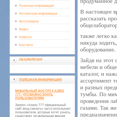
продуманное 
Полезная информация
В настоящее в
Интересная информация
рассказать пр
Фотогалерея
общелаборатор
Видео
также легко ка
Новости
никуда ходить
Контакты
оборудование.
Зайдя на этот
ОБЪЯВЛЕНИЯ
мебели и обще
каталог, и наж
ассортимент т
ПОЛЕЗНАЯ ИНФОРМАЦИЯ
и разных пред
МОБИЛЬНЫЙ ДОСТУП К AZINO
тумбы. По мим
777: ЧТО ВАЖНО ЗНАТЬ
ПОЛЬЗОВАТЕЛЯМ
проведения ла
Запрос «Азино 777 официальный
газами. Так ж
сайт вход скачать» часто используют
пользователи, которые хотят узнать,
предназначенн
существует ли мобильная версия