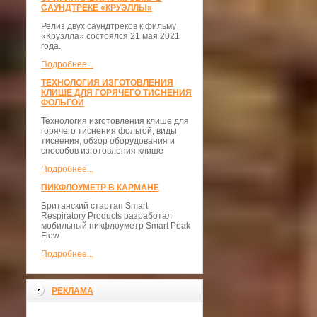
САУНДТРЕКЕ «КРУЭЛЛЫ»
Релиз двух саундтреков к фильму
«Круэлла» состоялся 21 мая 2021
года.
Подробнее...
ТЕХНОЛОГИЯ ИЗГОТОВЛЕНИЯ
КЛИШЕ ДЛЯ ГОРЯЧЕГО ТИСНЕНИЯ
ФОЛЬГОЙ
Технология изготовления клише для
горячего тиснения фольгой, виды
тиснения, обзор оборудования и
способов изготовления клише
Подробнее...
ПИКФЛОУМЕТР В КАРМАНЕ
Британский стартап Smart
Respiratory Products разработал
мобильный пикфлоуметр Smart Peak
Flow
Подробнее...
РЕКЛАМА