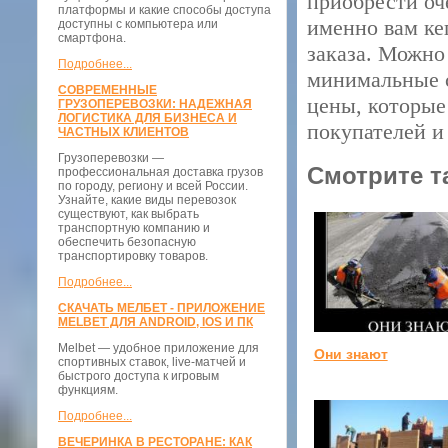
приобрести оч
платформы и какие способы доступа
именно вам ке
доступны с компьютера или
смартфона.
заказа. Можно 
Подробнее...
минимальные с
СОВРЕМЕННЫЕ
цены, которые
ГРУЗОПЕРЕВОЗКИ: НАДЕЖНАЯ
ЛОГИСТИКА ДЛЯ БИЗНЕСА И
покупателей и
ЧАСТНЫХ КЛИЕНТОВ
Грузоперевозки —
Смотрите т
профессиональная доставка грузов
по городу, региону и всей России.
Узнайте, какие виды перевозок
существуют, как выбрать
транспортную компанию и
обеспечить безопасную
транспортировку товаров.
Подробнее...
СКАЧАТЬ МЕЛБЕТ - ПРИЛОЖЕНИЕ
MELBET ДЛЯ ANDROID, IOS И ПК
Melbet — удобное приложение для
Они знают
спортивных ставок, live-матчей и
быстрого доступа к игровым
функциям.
Подробнее...
ВЕЧЕРИНКА В РЕСТОРАНЕ: КАК