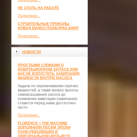
Подробнее...
НЕ СПАТЬ НА РАБОТЕ
Подробнее...
СТРОИТЕЛЬНЫЕ ПРИКОЛЫ.
НОВАЯ ВИДЕО ПОДБОРКА.КЛИП
Подробнее...
НОВОСТИ
ПРОСТЫМИ СЛОВАМИ О
КАВИТАЦИОННОМ ЗАПАСЕ ИЛИ
КАК НЕ ДОПУСТИТЬ ЗАКИПАНИЯ
ЖИДКОСТИ ВНУТРИ НАСОСА
Задача по перекачиванию горячих
жидкостей, а также вопрос высоты
самовсасывания насоса до
появления кавитации (закипания)
ставится перед нами достаточно
часто.
Подробнее...
FLORENCE + THE MACHINE
ДОПОЛНИЛИ ПЕСНИ ЭПОХИ
ПАНК-РЕВОЛЮЦИИ И
ОРИГИНАЛЬНУЮ МУЗЫКУ В