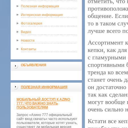
отметить, что
Полезная информация
противоположн
общение. Если
Интересная информация
то в таком слу
Фотогалерея
лучше всего п
Видео
Новости
Ассортимент к
кепки, как для
Контакты
с гламурными
спортивными б
ОБЪЯВЛЕНИЯ
тренда ко всем
станет очень д
он достаточно 
ПОЛЕЗНАЯ ИНФОРМАЦИЯ
так как сдела
МОБИЛЬНЫЙ ДОСТУП К AZINO
могут вообще 
777: ЧТО ВАЖНО ЗНАТЬ
ПОЛЬЗОВАТЕЛЯМ
очень сильно 
Запрос «Азино 777 официальный
сайт вход скачать» часто используют
Кстати все ке
пользователи, которые хотят узнать,
существует ли мобильная версия