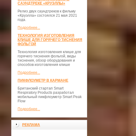
САУНДТРЕКЕ «КРУЭЛЛЫ»
Релиз двух саундтреков к фильму
«Круэлла» состоялся 21 мая 2021
года.
Подробнее...
ТЕХНОЛОГИЯ ИЗГОТОВЛЕНИЯ
КЛИШЕ ДЛЯ ГОРЯЧЕГО ТИСНЕНИЯ
ФОЛЬГОЙ
Технология изготовления клише для
горячего тиснения фольгой, виды
тиснения, обзор оборудования и
способов изготовления клише
Подробнее...
ПИКФЛОУМЕТР В КАРМАНЕ
Британский стартап Smart
Respiratory Products разработал
мобильный пикфлоуметр Smart Peak
Flow
Подробнее...
РЕКЛАМА