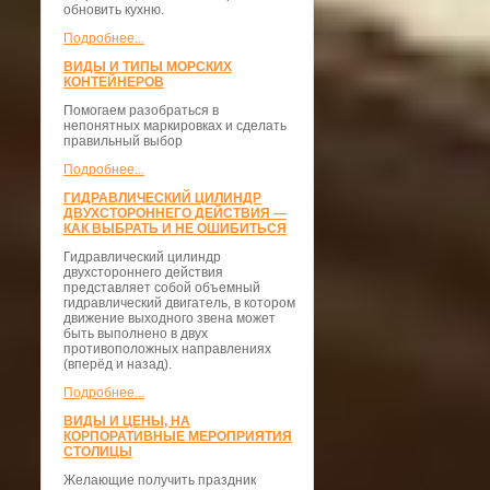
обновить кухню.
Подробнее...
ВИДЫ И ТИПЫ МОРСКИХ
КОНТЕЙНЕРОВ
Помогаем разобраться в
непонятных маркировках и сделать
правильный выбор
Подробнее...
ГИДРАВЛИЧЕСКИЙ ЦИЛИНДР
ДВУХСТОРОННЕГО ДЕЙСТВИЯ —
КАК ВЫБРАТЬ И НЕ ОШИБИТЬСЯ
Гидравлический цилиндр
двухстороннего действия
представляет собой объемный
гидравлический двигатель, в котором
движение выходного звена может
быть выполнено в двух
противоположных направлениях
(вперёд и назад).
Подробнее...
ВИДЫ И ЦЕНЫ, НА
КОРПОРАТИВНЫЕ МЕРОПРИЯТИЯ
СТОЛИЦЫ
Желающие получить праздник