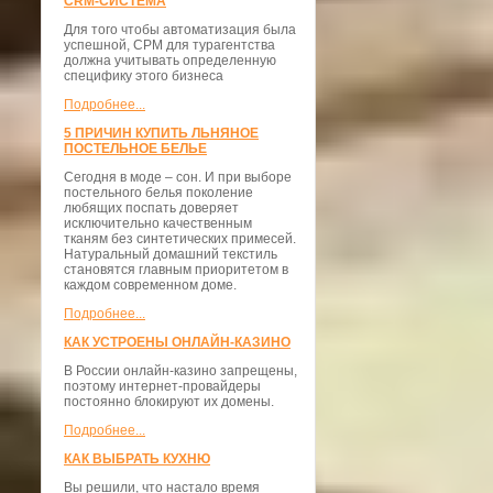
CRM-СИСТЕМА
Для того чтобы автоматизация была
успешной, СРМ для турагентства
должна учитывать определенную
специфику этого бизнеса
Подробнее...
5 ПРИЧИН КУПИТЬ ЛЬНЯНОЕ
ПОСТЕЛЬНОЕ БЕЛЬЕ
Сегодня в моде – сон. И при выборе
постельного белья поколение
любящих поспать доверяет
исключительно качественным
тканям без синтетических примесей.
Натуральный домашний текстиль
становятся главным приоритетом в
каждом современном доме.
Подробнее...
КАК УСТРОЕНЫ ОНЛАЙН-КАЗИНО
В России онлайн-казино запрещены,
поэтому интернет-провайдеры
постоянно блокируют их домены.
Подробнее...
КАК ВЫБРАТЬ КУХНЮ
Вы решили, что настало время