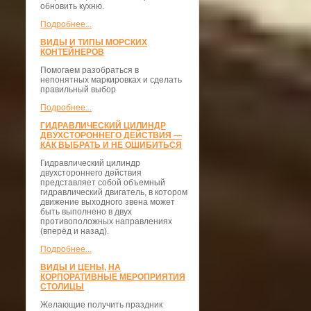
обновить кухню.
Подробнее...
ВИДЫ И ТИПЫ МОРСКИХ
КОНТЕЙНЕРОВ
Помогаем разобраться в
непонятных маркировках и сделать
правильный выбор
Подробнее...
ГИДРАВЛИЧЕСКИЙ ЦИЛИНДР
ДВУХСТОРОННЕГО ДЕЙСТВИЯ —
КАК ВЫБРАТЬ И НЕ ОШИБИТЬСЯ
Гидравлический цилиндр
двухстороннего действия
представляет собой объемный
гидравлический двигатель, в котором
движение выходного звена может
быть выполнено в двух
противоположных направлениях
(вперёд и назад).
Подробнее...
ВИДЫ И ЦЕНЫ, НА
КОРПОРАТИВНЫЕ МЕРОПРИЯТИЯ
СТОЛИЦЫ
Желающие получить праздник