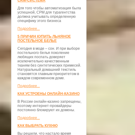
CRM-СИСТЕМА
Для того чтобы автоматизация была
успешной, СРМ для турагентства
должна учитывать определенную
специфику этого бизнеса
Подробнее...
5 ПРИЧИН КУПИТЬ ЛЬНЯНОЕ
ПОСТЕЛЬНОЕ БЕЛЬЕ
Сегодня в моде – сон. И при выборе
постельного белья поколение
любящих поспать доверяет
исключительно качественным
тканям без синтетических примесей.
Натуральный домашний текстиль
становятся главным приоритетом в
каждом современном доме.
Подробнее...
КАК УСТРОЕНЫ ОНЛАЙН-КАЗИНО
В России онлайн-казино запрещены,
поэтому интернет-провайдеры
постоянно блокируют их домены.
Подробнее...
КАК ВЫБРАТЬ КУХНЮ
Вы решили, что настало время