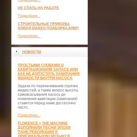
Подробнее...
НЕ СПАТЬ НА РАБОТЕ
Подробнее...
СТРОИТЕЛЬНЫЕ ПРИКОЛЫ.
НОВАЯ ВИДЕО ПОДБОРКА.КЛИП
Подробнее...
НОВОСТИ
ПРОСТЫМИ СЛОВАМИ О
КАВИТАЦИОННОМ ЗАПАСЕ ИЛИ
КАК НЕ ДОПУСТИТЬ ЗАКИПАНИЯ
ЖИДКОСТИ ВНУТРИ НАСОСА
Задача по перекачиванию горячих
жидкостей, а также вопрос высоты
самовсасывания насоса до
появления кавитации (закипания)
ставится перед нами достаточно
часто.
Подробнее...
FLORENCE + THE MACHINE
ДОПОЛНИЛИ ПЕСНИ ЭПОХИ
ПАНК-РЕВОЛЮЦИИ И
ОРИГИНАЛЬНУЮ МУЗЫКУ В