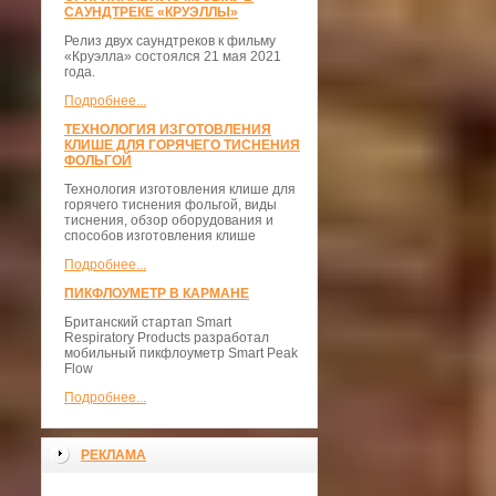
САУНДТРЕКЕ «КРУЭЛЛЫ»
Релиз двух саундтреков к фильму
«Круэлла» состоялся 21 мая 2021
года.
Подробнее...
ТЕХНОЛОГИЯ ИЗГОТОВЛЕНИЯ
КЛИШЕ ДЛЯ ГОРЯЧЕГО ТИСНЕНИЯ
ФОЛЬГОЙ
Технология изготовления клише для
горячего тиснения фольгой, виды
тиснения, обзор оборудования и
способов изготовления клише
Подробнее...
ПИКФЛОУМЕТР В КАРМАНЕ
Британский стартап Smart
Respiratory Products разработал
мобильный пикфлоуметр Smart Peak
Flow
Подробнее...
РЕКЛАМА