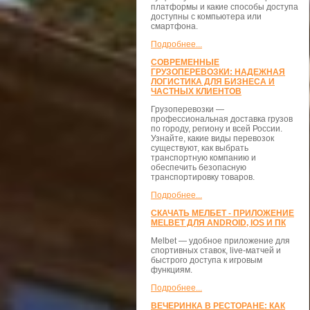
платформы и какие способы доступа
доступны с компьютера или
смартфона.
Подробнее...
СОВРЕМЕННЫЕ
ГРУЗОПЕРЕВОЗКИ: НАДЕЖНАЯ
ЛОГИСТИКА ДЛЯ БИЗНЕСА И
ЧАСТНЫХ КЛИЕНТОВ
Грузоперевозки —
профессиональная доставка грузов
по городу, региону и всей России.
Узнайте, какие виды перевозок
существуют, как выбрать
транспортную компанию и
обеспечить безопасную
транспортировку товаров.
Подробнее...
СКАЧАТЬ МЕЛБЕТ - ПРИЛОЖЕНИЕ
MELBET ДЛЯ ANDROID, IOS И ПК
Melbet — удобное приложение для
спортивных ставок, live-матчей и
быстрого доступа к игровым
функциям.
Подробнее...
ВЕЧЕРИНКА В РЕСТОРАНЕ: КАК