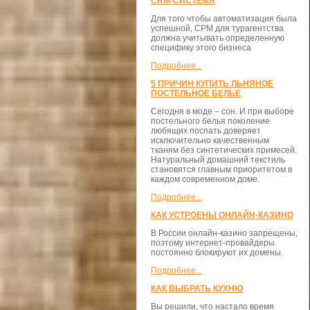
CRM-СИСТЕМА
Для того чтобы автоматизация была
успешной, СРМ для турагентства
должна учитывать определенную
специфику этого бизнеса
Подробнее...
5 ПРИЧИН КУПИТЬ ЛЬНЯНОЕ
ПОСТЕЛЬНОЕ БЕЛЬЕ
Сегодня в моде – сон. И при выборе
постельного белья поколение
любящих поспать доверяет
исключительно качественным
тканям без синтетических примесей.
Натуральный домашний текстиль
становятся главным приоритетом в
каждом современном доме.
Подробнее...
КАК УСТРОЕНЫ ОНЛАЙН-КАЗИНО
В России онлайн-казино запрещены,
поэтому интернет-провайдеры
постоянно блокируют их домены.
Подробнее...
КАК ВЫБРАТЬ КУХНЮ
Вы решили, что настало время