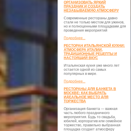
ОРГАНИЗОВАТЬ ЯРКИЙ
ПРАЗДНИК И СОЗДАТЬ
НЕЗАБЫВАЕМУЮ АТМОСФЕРУ
Современные рестораны давно
стали не только местом для ужинов,
но и полноценными площадками для
проведения мероприятий
Подробнее...
РЕСТОРАН ИТАЛЬЯНСКОЙ КУХНИ:
АТМОСФЕРА ИТАЛИИ,
ТРАДИЦИОННЫЕ РЕЦЕПТЫ И
НАСТОЯЩИЙ ВКУС
Итальянская кухня уже много лет
остается одной из самых
популярных в мире.
Подробнее...
РЕСТОРАНЫ ДЛЯ БАНКЕТА В
МОСКВЕ: КАК ВЫБРАТЬ
ИДЕАЛЬНОЕ МЕСТО ДЛЯ
ТОРЖЕСТВА
Организация банкета — важная
часть любого праздничного
мероприятия. Будь то свадьба,
юбилей, корпоратив или семейное
торжество, правильно выбранная
площадка создает атмосферу