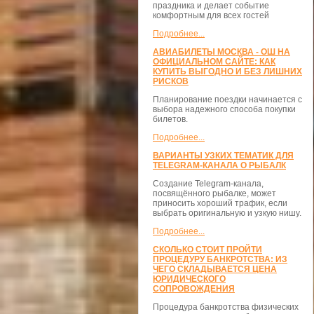
праздника и делает событие
комфортным для всех гостей
Подробнее...
АВИАБИЛЕТЫ МОСКВА - ОШ НА
ОФИЦИАЛЬНОМ САЙТЕ: КАК
КУПИТЬ ВЫГОДНО И БЕЗ ЛИШНИХ
РИСКОВ
Планирование поездки начинается с
выбора надежного способа покупки
билетов.
Подробнее...
ВАРИАНТЫ УЗКИХ ТЕМАТИК ДЛЯ
TELEGRAM-КАНАЛА О РЫБАЛК
Создание Telegram-канала,
посвящённого рыбалке, может
приносить хороший трафик, если
выбрать оригинальную и узкую нишу.
Подробнее...
СКОЛЬКО СТОИТ ПРОЙТИ
ПРОЦЕДУРУ БАНКРОТСТВА: ИЗ
ЧЕГО СКЛАДЫВАЕТСЯ ЦЕНА
ЮРИДИЧЕСКОГО
СОПРОВОЖДЕНИЯ
Процедура банкротства физических