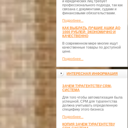
и юридических лиц требует
профессионального подхода, так как
связана с документами, судами и
финансовыми обязательствами.
Подробнее...
КАК ВЫБРАТЬ ЛУЧШИЕ АШКИ ДО
1000 РУБЛЕЙ: ЭКОНОМИЧНО И
КАЧЕСТВЕННО
В современном мире многие ищут
качественные товары по доступной
цене.
Подробнее...
ИНТЕРЕСНАЯ ИНФОРМАЦИЯ
ЗАЧЕМ ТУРАГЕНТСТВУ CRM-
СИСТЕМА
Для того чтобы автоматизация была
успешной, СРМ для турагентства
должна учитывать определенную
специфику этого бизнеса
Подробнее...
КОПИЯ ЗАЧЕМ ТУРАГЕНТСТВУ