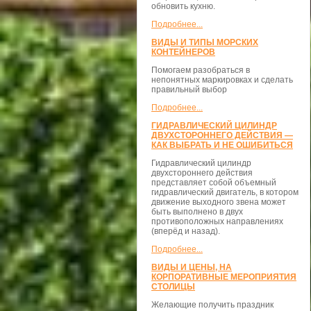
обновить кухню.
Подробнее...
ВИДЫ И ТИПЫ МОРСКИХ
КОНТЕЙНЕРОВ
Помогаем разобраться в
непонятных маркировках и сделать
правильный выбор
Подробнее...
ГИДРАВЛИЧЕСКИЙ ЦИЛИНДР
ДВУХСТОРОННЕГО ДЕЙСТВИЯ —
КАК ВЫБРАТЬ И НЕ ОШИБИТЬСЯ
Гидравлический цилиндр
двухстороннего действия
представляет собой объемный
гидравлический двигатель, в котором
движение выходного звена может
быть выполнено в двух
противоположных направлениях
(вперёд и назад).
Подробнее...
ВИДЫ И ЦЕНЫ, НА
КОРПОРАТИВНЫЕ МЕРОПРИЯТИЯ
СТОЛИЦЫ
Желающие получить праздник