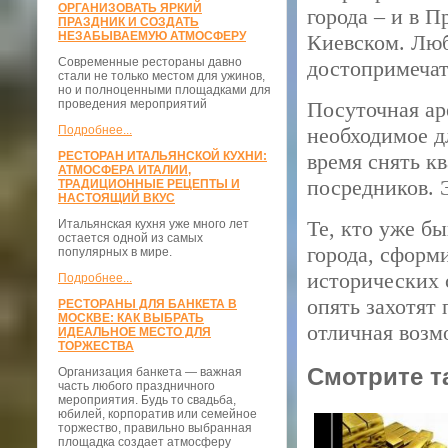
ОРГАНИЗОВАТЬ ЯРКИЙ
города – и в П
ПРАЗДНИК И СОЗДАТЬ
НЕЗАБЫВАЕМУЮ АТМОСФЕРУ
Киевском. Люб
Современные рестораны давно
достопримечат
стали не только местом для ужинов,
но и полноценными площадками для
проведения мероприятий
Посуточная ар
Подробнее...
необходимое д
РЕСТОРАН ИТАЛЬЯНСКОЙ КУХНИ:
время снять к
АТМОСФЕРА ИТАЛИИ,
посредников. 
ТРАДИЦИОННЫЕ РЕЦЕПТЫ И
НАСТОЯЩИЙ ВКУС
Те, кто уже б
Итальянская кухня уже много лет
остается одной из самых
города, сформ
популярных в мире.
исторических 
Подробнее...
опять захотят 
РЕСТОРАНЫ ДЛЯ БАНКЕТА В
МОСКВЕ: КАК ВЫБРАТЬ
отличная возм
ИДЕАЛЬНОЕ МЕСТО ДЛЯ
ТОРЖЕСТВА
Смотрите т
Организация банкета — важная
часть любого праздничного
мероприятия. Будь то свадьба,
юбилей, корпоратив или семейное
торжество, правильно выбранная
площадка создает атмосферу