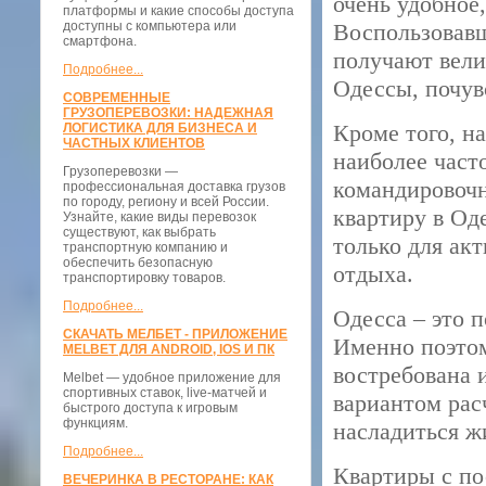
очень удобное
платформы и какие способы доступа
доступны с компьютера или
Воспользовавш
смартфона.
получают вели
Подробнее...
Одессы, почув
СОВРЕМЕННЫЕ
ГРУЗОПЕРЕВОЗКИ: НАДЕЖНАЯ
Кроме того, н
ЛОГИСТИКА ДЛЯ БИЗНЕСА И
ЧАСТНЫХ КЛИЕНТОВ
наиболее част
Грузоперевозки —
командировочн
профессиональная доставка грузов
по городу, региону и всей России.
квартиру в Од
Узнайте, какие виды перевозок
существуют, как выбрать
только для ак
транспортную компанию и
обеспечить безопасную
отдыха.
транспортировку товаров.
Подробнее...
Одесса – это 
СКАЧАТЬ МЕЛБЕТ - ПРИЛОЖЕНИЕ
Именно поэтом
MELBET ДЛЯ ANDROID, IOS И ПК
востребована 
Melbet — удобное приложение для
спортивных ставок, live-матчей и
вариантом рас
быстрого доступа к игровым
функциям.
насладиться ж
Подробнее...
Квартиры с по
ВЕЧЕРИНКА В РЕСТОРАНЕ: КАК