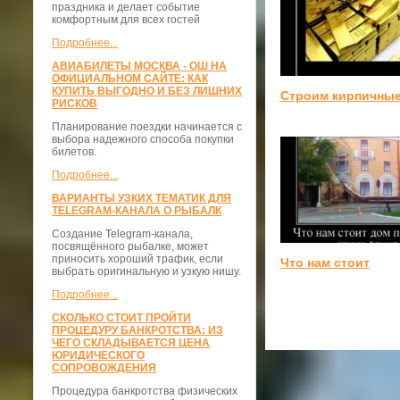
праздника и делает событие
комфортным для всех гостей
Подробнее...
АВИАБИЛЕТЫ МОСКВА - ОШ НА
ОФИЦИАЛЬНОМ САЙТЕ: КАК
КУПИТЬ ВЫГОДНО И БЕЗ ЛИШНИХ
Строим кирпичные
РИСКОВ
Планирование поездки начинается с
выбора надежного способа покупки
билетов.
Подробнее...
ВАРИАНТЫ УЗКИХ ТЕМАТИК ДЛЯ
TELEGRAM-КАНАЛА О РЫБАЛК
Создание Telegram-канала,
посвящённого рыбалке, может
приносить хороший трафик, если
Что нам стоит
выбрать оригинальную и узкую нишу.
Подробнее...
СКОЛЬКО СТОИТ ПРОЙТИ
ПРОЦЕДУРУ БАНКРОТСТВА: ИЗ
ЧЕГО СКЛАДЫВАЕТСЯ ЦЕНА
ЮРИДИЧЕСКОГО
СОПРОВОЖДЕНИЯ
Процедура банкротства физических