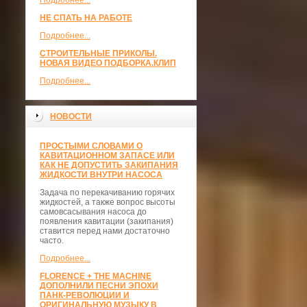
Подробнее...
НЕ СПАТЬ НА РАБОТЕ
Подробнее...
СТРОИТЕЛЬНЫЕ ПРИКОЛЫ.
НОВАЯ ВИДЕО ПОДБОРКА.КЛИП
Подробнее...
НОВОСТИ
ПРОСТЫМИ СЛОВАМИ О
КАВИТАЦИОННОМ ЗАПАСЕ ИЛИ
КАК НЕ ДОПУСТИТЬ ЗАКИПАНИЯ
ЖИДКОСТИ ВНУТРИ НАСОСА
Задача по перекачиванию горячих
жидкостей, а также вопрос высоты
самовсасывания насоса до
появления кавитации (закипания)
ставится перед нами достаточно
часто.
Подробнее...
FLORENCE + THE MACHINE
ДОПОЛНИЛИ ПЕСНИ ЭПОХИ
ПАНК-РЕВОЛЮЦИИ И
ОРИГИНАЛЬНУЮ МУЗЫКУ В