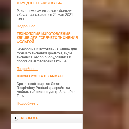
САУНДТРЕКЕ «КРУЭЛЛЫ»
Релиз двух саундтреков к фильму
«Круэлла» состоялся 21 мая 2021
года.
Подробнее...
ТЕХНОЛОГИЯ ИЗГОТОВЛЕНИЯ
КЛИШЕ ДЛЯ ГОРЯЧЕГО ТИСНЕНИЯ
ФОЛЬГОЙ
Технология изготовления клише для
горячего тиснения фольгой, виды
тиснения, обзор оборудования и
способов изготовления клише
Подробнее...
ПИКФЛОУМЕТР В КАРМАНЕ
Британский стартап Smart
Respiratory Products разработал
мобильный пикфлоуметр Smart Peak
Flow
Подробнее...
РЕКЛАМА