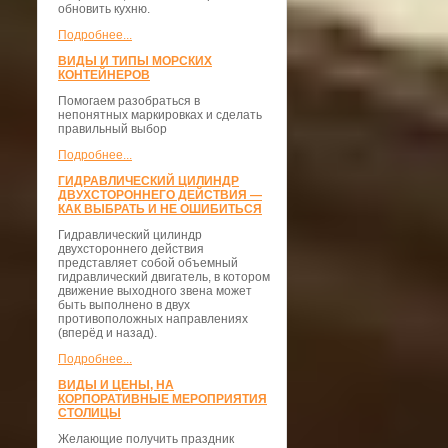
обновить кухню.
Подробнее...
ВИДЫ И ТИПЫ МОРСКИХ
КОНТЕЙНЕРОВ
Помогаем разобраться в
непонятных маркировках и сделать
правильный выбор
Подробнее...
ГИДРАВЛИЧЕСКИЙ ЦИЛИНДР
ДВУХСТОРОННЕГО ДЕЙСТВИЯ —
КАК ВЫБРАТЬ И НЕ ОШИБИТЬСЯ
Гидравлический цилиндр
двухстороннего действия
представляет собой объемный
гидравлический двигатель, в котором
движение выходного звена может
быть выполнено в двух
противоположных направлениях
(вперёд и назад).
Подробнее...
ВИДЫ И ЦЕНЫ, НА
КОРПОРАТИВНЫЕ МЕРОПРИЯТИЯ
СТОЛИЦЫ
Желающие получить праздник