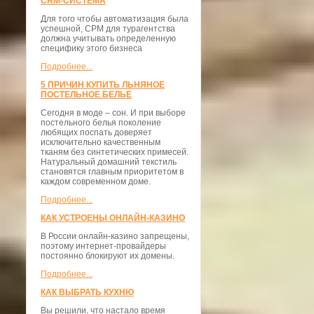
CRM-СИСТЕМА
Для того чтобы автоматизация была
успешной, СРМ для турагентства
должна учитывать определенную
специфику этого бизнеса
Подробнее...
5 ПРИЧИН КУПИТЬ ЛЬНЯНОЕ
ПОСТЕЛЬНОЕ БЕЛЬЕ
Сегодня в моде – сон. И при выборе
постельного белья поколение
любящих поспать доверяет
исключительно качественным
тканям без синтетических примесей.
Натуральный домашний текстиль
становятся главным приоритетом в
каждом современном доме.
Подробнее...
КАК УСТРОЕНЫ ОНЛАЙН-КАЗИНО
В России онлайн-казино запрещены,
поэтому интернет-провайдеры
постоянно блокируют их домены.
Подробнее...
КАК ВЫБРАТЬ КУХНЮ
Вы решили, что настало время