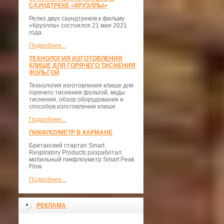
САУНДТРЕКЕ «КРУЭЛЛЫ»
Релиз двух саундтреков к фильму
«Круэлла» состоялся 21 мая 2021
года.
Подробнее...
ТЕХНОЛОГИЯ ИЗГОТОВЛЕНИЯ
КЛИШЕ ДЛЯ ГОРЯЧЕГО ТИСНЕНИЯ
ФОЛЬГОЙ
Технология изготовления клише для
горячего тиснения фольгой, виды
тиснения, обзор оборудования и
способов изготовления клише
Подробнее...
ПИКФЛОУМЕТР В КАРМАНЕ
Британский стартап Smart
Respiratory Products разработал
мобильный пикфлоуметр Smart Peak
Flow
Подробнее...
РЕКЛАМА