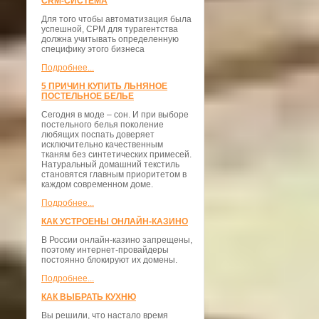
CRM-СИСТЕМА
Для того чтобы автоматизация была
успешной, СРМ для турагентства
должна учитывать определенную
специфику этого бизнеса
Подробнее...
5 ПРИЧИН КУПИТЬ ЛЬНЯНОЕ
ПОСТЕЛЬНОЕ БЕЛЬЕ
Сегодня в моде – сон. И при выборе
постельного белья поколение
любящих поспать доверяет
исключительно качественным
тканям без синтетических примесей.
Натуральный домашний текстиль
становятся главным приоритетом в
каждом современном доме.
Подробнее...
КАК УСТРОЕНЫ ОНЛАЙН-КАЗИНО
В России онлайн-казино запрещены,
поэтому интернет-провайдеры
постоянно блокируют их домены.
Подробнее...
КАК ВЫБРАТЬ КУХНЮ
Вы решили, что настало время