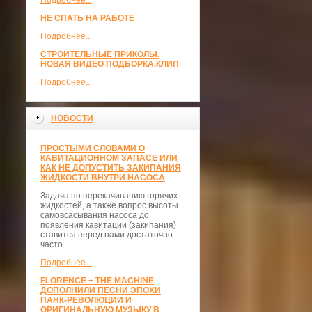
Подробнее...
НЕ СПАТЬ НА РАБОТЕ
Подробнее...
СТРОИТЕЛЬНЫЕ ПРИКОЛЫ.
НОВАЯ ВИДЕО ПОДБОРКА.КЛИП
Подробнее...
НОВОСТИ
ПРОСТЫМИ СЛОВАМИ О
КАВИТАЦИОННОМ ЗАПАСЕ ИЛИ
КАК НЕ ДОПУСТИТЬ ЗАКИПАНИЯ
ЖИДКОСТИ ВНУТРИ НАСОСА
Задача по перекачиванию горячих
жидкостей, а также вопрос высоты
самовсасывания насоса до
появления кавитации (закипания)
ставится перед нами достаточно
часто.
Подробнее...
FLORENCE + THE MACHINE
ДОПОЛНИЛИ ПЕСНИ ЭПОХИ
ПАНК-РЕВОЛЮЦИИ И
ОРИГИНАЛЬНУЮ МУЗЫКУ В