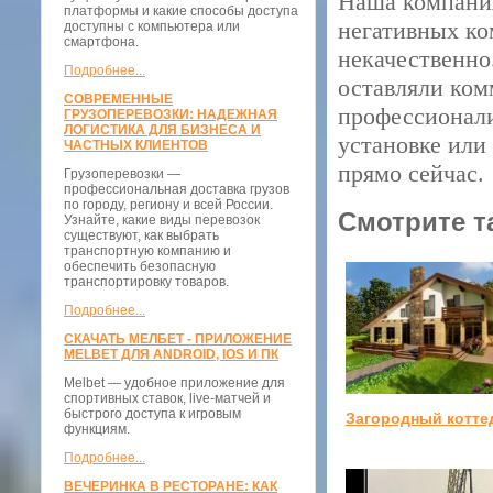
Наша компания
платформы и какие способы доступа
негативных ко
доступны с компьютера или
смартфона.
некачественно
Подробнее...
оставляли ком
СОВРЕМЕННЫЕ
профессионали
ГРУЗОПЕРЕВОЗКИ: НАДЕЖНАЯ
ЛОГИСТИКА ДЛЯ БИЗНЕСА И
установке или
ЧАСТНЫХ КЛИЕНТОВ
прямо сейчас.
Грузоперевозки —
профессиональная доставка грузов
по городу, региону и всей России.
Смотрите т
Узнайте, какие виды перевозок
существуют, как выбрать
транспортную компанию и
обеспечить безопасную
транспортировку товаров.
Подробнее...
СКАЧАТЬ МЕЛБЕТ - ПРИЛОЖЕНИЕ
MELBET ДЛЯ ANDROID, IOS И ПК
Melbet — удобное приложение для
спортивных ставок, live-матчей и
быстрого доступа к игровым
Загородный котте
функциям.
Подробнее...
ВЕЧЕРИНКА В РЕСТОРАНЕ: КАК