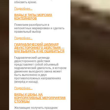
обновить кухню.
Подробнее...
ВИДЫ И ТИПЫ МОРСКИХ
КОНТЕЙНЕРОВ
Помогаем разобраться в
непонятных маркировках и сделать
правильный выбор
Подробнее...
ГИДРАВЛИЧЕСКИЙ ЦИЛИНДР
ДВУХСТОРОННЕГО ДЕЙСТВИЯ —
КАК ВЫБРАТЬ И НЕ ОШИБИТЬСЯ
Гидравлический цилиндр
двухстороннего действия
представляет собой объемный
гидравлический двигатель, в котором
движение выходного звена может
быть выполнено в двух
противоположных направлениях
(вперёд и назад).
Подробнее...
ВИДЫ И ЦЕНЫ, НА
КОРПОРАТИВНЫЕ МЕРОПРИЯТИЯ
СТОЛИЦЫ
Желающие получить праздник