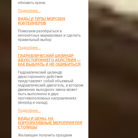
обновить кухню.
Подробнее...
ВИДЫ И ТИПЫ МОРСКИХ
КОНТЕЙНЕРОВ
Помогаем разобраться в
непонятных маркировках и сделать
правильный выбор
Подробнее...
ГИДРАВЛИЧЕСКИЙ ЦИЛИНДР
ДВУХСТОРОННЕГО ДЕЙСТВИЯ —
КАК ВЫБРАТЬ И НЕ ОШИБИТЬСЯ
Гидравлический цилиндр
двухстороннего действия
представляет собой объемный
гидравлический двигатель, в котором
движение выходного звена может
быть выполнено в двух
противоположных направлениях
(вперёд и назад).
Подробнее...
ВИДЫ И ЦЕНЫ, НА
КОРПОРАТИВНЫЕ МЕРОПРИЯТИЯ
СТОЛИЦЫ
Желающие получить праздник