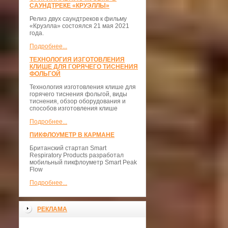
САУНДТРЕКЕ «КРУЭЛЛЫ»
Релиз двух саундтреков к фильму
«Круэлла» состоялся 21 мая 2021
года.
Подробнее...
ТЕХНОЛОГИЯ ИЗГОТОВЛЕНИЯ
КЛИШЕ ДЛЯ ГОРЯЧЕГО ТИСНЕНИЯ
ФОЛЬГОЙ
Технология изготовления клише для
горячего тиснения фольгой, виды
тиснения, обзор оборудования и
способов изготовления клише
Подробнее...
ПИКФЛОУМЕТР В КАРМАНЕ
Британский стартап Smart
Respiratory Products разработал
мобильный пикфлоуметр Smart Peak
Flow
Подробнее...
РЕКЛАМА