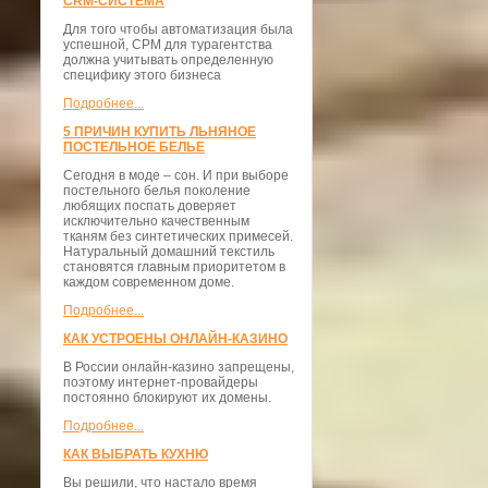
CRM-СИСТЕМА
Для того чтобы автоматизация была
успешной, СРМ для турагентства
должна учитывать определенную
специфику этого бизнеса
Подробнее...
5 ПРИЧИН КУПИТЬ ЛЬНЯНОЕ
ПОСТЕЛЬНОЕ БЕЛЬЕ
Сегодня в моде – сон. И при выборе
постельного белья поколение
любящих поспать доверяет
исключительно качественным
тканям без синтетических примесей.
Натуральный домашний текстиль
становятся главным приоритетом в
каждом современном доме.
Подробнее...
КАК УСТРОЕНЫ ОНЛАЙН-КАЗИНО
В России онлайн-казино запрещены,
поэтому интернет-провайдеры
постоянно блокируют их домены.
Подробнее...
КАК ВЫБРАТЬ КУХНЮ
Вы решили, что настало время