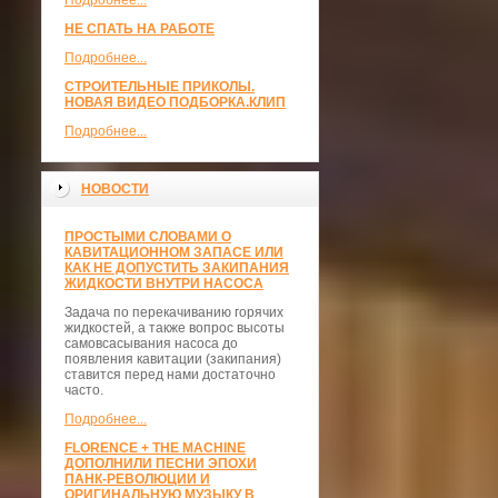
Подробнее...
НЕ СПАТЬ НА РАБОТЕ
Подробнее...
СТРОИТЕЛЬНЫЕ ПРИКОЛЫ.
НОВАЯ ВИДЕО ПОДБОРКА.КЛИП
Подробнее...
НОВОСТИ
ПРОСТЫМИ СЛОВАМИ О
КАВИТАЦИОННОМ ЗАПАСЕ ИЛИ
КАК НЕ ДОПУСТИТЬ ЗАКИПАНИЯ
ЖИДКОСТИ ВНУТРИ НАСОСА
Задача по перекачиванию горячих
жидкостей, а также вопрос высоты
самовсасывания насоса до
появления кавитации (закипания)
ставится перед нами достаточно
часто.
Подробнее...
FLORENCE + THE MACHINE
ДОПОЛНИЛИ ПЕСНИ ЭПОХИ
ПАНК-РЕВОЛЮЦИИ И
ОРИГИНАЛЬНУЮ МУЗЫКУ В