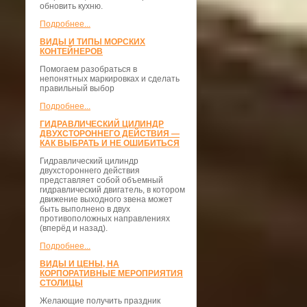
обновить кухню.
Подробнее...
ВИДЫ И ТИПЫ МОРСКИХ
КОНТЕЙНЕРОВ
Помогаем разобраться в
непонятных маркировках и сделать
правильный выбор
Подробнее...
ГИДРАВЛИЧЕСКИЙ ЦИЛИНДР
ДВУХСТОРОННЕГО ДЕЙСТВИЯ —
КАК ВЫБРАТЬ И НЕ ОШИБИТЬСЯ
Гидравлический цилиндр
двухстороннего действия
представляет собой объемный
гидравлический двигатель, в котором
движение выходного звена может
быть выполнено в двух
противоположных направлениях
(вперёд и назад).
Подробнее...
ВИДЫ И ЦЕНЫ, НА
КОРПОРАТИВНЫЕ МЕРОПРИЯТИЯ
СТОЛИЦЫ
Желающие получить праздник