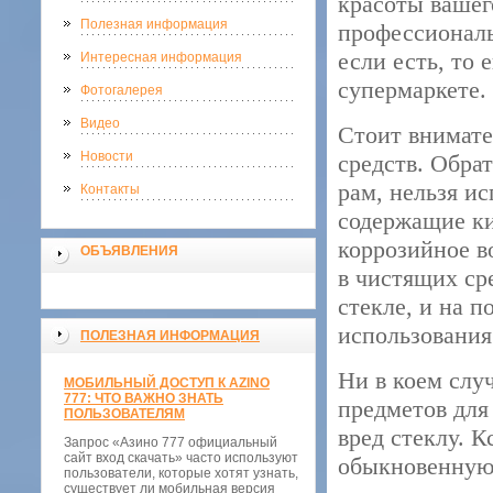
красоты вашег
Полезная информация
профессиональ
если есть, то 
Интересная информация
супермаркете. 
Фотогалерея
Видео
Стоит внимате
Новости
средств. Обра
рам, нельзя и
Контакты
содержащие ки
коррозийное в
ОБЪЯВЛЕНИЯ
в чистящих ср
стекле, и на п
использования
ПОЛЕЗНАЯ ИНФОРМАЦИЯ
Ни в коем слу
МОБИЛЬНЫЙ ДОСТУП К AZINO
777: ЧТО ВАЖНО ЗНАТЬ
предметов для
ПОЛЬЗОВАТЕЛЯМ
вред стеклу. 
Запрос «Азино 777 официальный
сайт вход скачать» часто используют
обыкновенную 
пользователи, которые хотят узнать,
существует ли мобильная версия