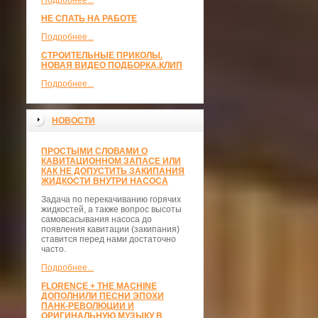
Подробнее...
НЕ СПАТЬ НА РАБОТЕ
Подробнее...
СТРОИТЕЛЬНЫЕ ПРИКОЛЫ.
НОВАЯ ВИДЕО ПОДБОРКА.КЛИП
Подробнее...
НОВОСТИ
ПРОСТЫМИ СЛОВАМИ О
КАВИТАЦИОННОМ ЗАПАСЕ ИЛИ
КАК НЕ ДОПУСТИТЬ ЗАКИПАНИЯ
ЖИДКОСТИ ВНУТРИ НАСОСА
Задача по перекачиванию горячих
жидкостей, а также вопрос высоты
самовсасывания насоса до
появления кавитации (закипания)
ставится перед нами достаточно
часто.
Подробнее...
FLORENCE + THE MACHINE
ДОПОЛНИЛИ ПЕСНИ ЭПОХИ
ПАНК-РЕВОЛЮЦИИ И
ОРИГИНАЛЬНУЮ МУЗЫКУ В