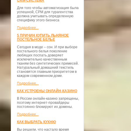
CRM-СИСТЕМА
Для того чтобы автоматизация была
успешной, СРМ для турагентства
должна учитывать определенную
специфику этого бизнеса
Подробнее...
5 ПРИЧИН КУПИТЬ ЛЬНЯНОЕ
ПОСТЕЛЬНОЕ БЕЛЬЕ
Сегодня в моде – сон. И при выборе
постельного белья поколение
любящих поспать доверяет
исключительно качественным
тканям без синтетических примесей.
Натуральный домашний текстиль
становятся главным приоритетом в
каждом современном доме.
Подробнее...
КАК УСТРОЕНЫ ОНЛАЙН-КАЗИНО
В России онлайн-казино запрещены,
поэтому интернет-провайдеры
постоянно блокируют их домены.
Подробнее...
КАК ВЫБРАТЬ КУХНЮ
Вы решили, что настало время