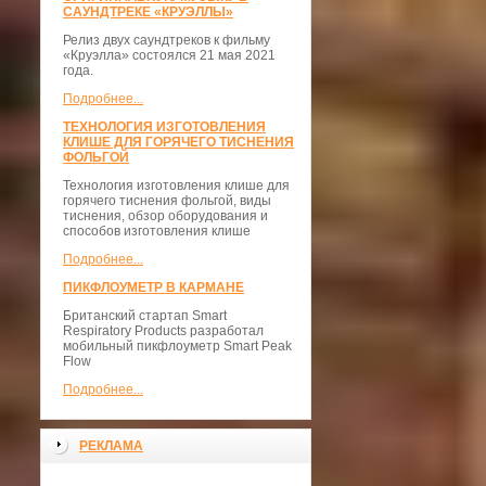
САУНДТРЕКЕ «КРУЭЛЛЫ»
Релиз двух саундтреков к фильму
«Круэлла» состоялся 21 мая 2021
года.
Подробнее...
ТЕХНОЛОГИЯ ИЗГОТОВЛЕНИЯ
КЛИШЕ ДЛЯ ГОРЯЧЕГО ТИСНЕНИЯ
ФОЛЬГОЙ
Технология изготовления клише для
горячего тиснения фольгой, виды
тиснения, обзор оборудования и
способов изготовления клише
Подробнее...
ПИКФЛОУМЕТР В КАРМАНЕ
Британский стартап Smart
Respiratory Products разработал
мобильный пикфлоуметр Smart Peak
Flow
Подробнее...
РЕКЛАМА