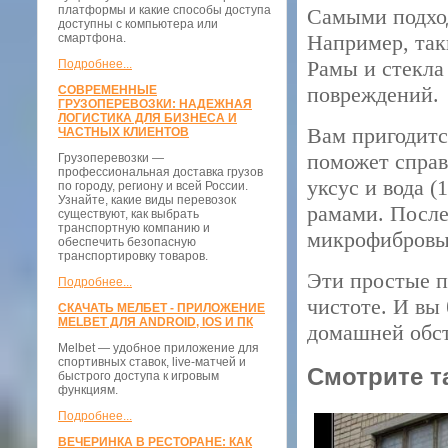
платформы и какие способы доступа
Самыми подхо
доступны с компьютера или
Например, так
смартфона.
Рамы и стекла
Подробнее...
повреждений.
СОВРЕМЕННЫЕ
ГРУЗОПЕРЕВОЗКИ: НАДЕЖНАЯ
ЛОГИСТИКА ДЛЯ БИЗНЕСА И
Вам пригодитс
ЧАСТНЫХ КЛИЕНТОВ
поможет справ
Грузоперевозки —
профессиональная доставка грузов
уксус и вода (
по городу, региону и всей России.
Узнайте, какие виды перевозок
рамами. После
существуют, как выбрать
транспортную компанию и
микрофибровым
обеспечить безопасную
транспортировку товаров.
Эти простые п
Подробнее...
чистоте. И вы
СКАЧАТЬ МЕЛБЕТ - ПРИЛОЖЕНИЕ
MELBET ДЛЯ ANDROID, IOS И ПК
домашней обст
Melbet — удобное приложение для
спортивных ставок, live-матчей и
Смотрите т
быстрого доступа к игровым
функциям.
Подробнее...
ВЕЧЕРИНКА В РЕСТОРАНЕ: КАК