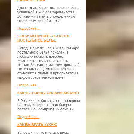
CRM-СИСТЕМА
Для того чтобы автоматизация была
успешной, СРМ для турагентства
должна учитывать определенную
специфику этого бизнеса
Подробнее...
5 ПРИЧИН КУПИТЬ ЛЬНЯНОЕ
ПОСТЕЛЬНОЕ БЕЛЬЕ
Сегодня в моде – сон. И при выборе
постельного белья поколение
любящих поспать доверяет
исключительно качественным
тканям без синтетических примесей.
Натуральный домашний текстиль
становятся главным приоритетом в
каждом современном доме.
Подробнее...
КАК УСТРОЕНЫ ОНЛАЙН-КАЗИНО
В России онлайн-казино запрещены,
поэтому интернет-провайдеры
постоянно блокируют их домены.
Подробнее...
КАК ВЫБРАТЬ КУХНЮ
Вы решили, что настало время