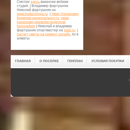
Смотри
здесь
вакансии вебкам
студия. | Владимир фартушняк
Николай фартушняк на
www.kulturologia.ru
. |
Умар Назарович
Кремлев национальность, умар
назарович кремлев родители
биография
| Николай и владимир
фартушняк спортмастер на
listaj.ru
. |
расчет сметы на ремонт онлайн
, kz в
алматы
ГЛАВНАЯ
О ПОСЕЛКЕ
ГЕНПЛАН
УСЛОВИЯ ПОКУПКИ