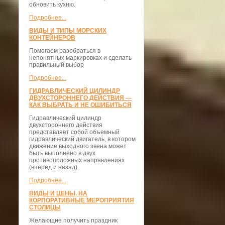
обновить кухню.
Подробнее...
ВИДЫ И ТИПЫ МОРСКИХ
КОНТЕЙНЕРОВ
Помогаем разобраться в
непонятных маркировках и сделать
правильный выбор
Подробнее...
ГИДРАВЛИЧЕСКИЙ ЦИЛИНДР
ДВУХСТОРОННЕГО ДЕЙСТВИЯ —
КАК ВЫБРАТЬ И НЕ ОШИБИТЬСЯ
Гидравлический цилиндр
двухстороннего действия
представляет собой объемный
гидравлический двигатель, в котором
движение выходного звена может
быть выполнено в двух
противоположных направлениях
(вперёд и назад).
Подробнее...
ВИДЫ И ЦЕНЫ, НА
КОРПОРАТИВНЫЕ МЕРОПРИЯТИЯ
СТОЛИЦЫ
Желающие получить праздник