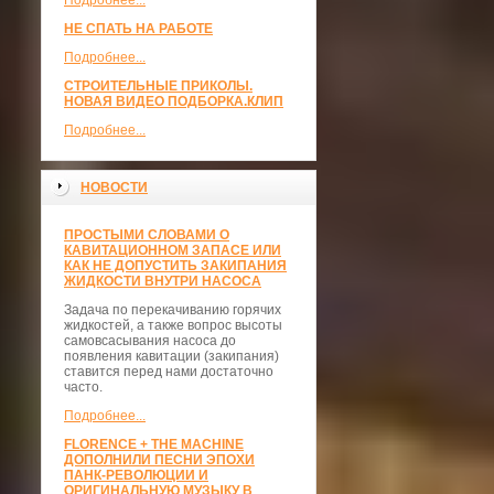
Подробнее...
НЕ СПАТЬ НА РАБОТЕ
Подробнее...
СТРОИТЕЛЬНЫЕ ПРИКОЛЫ.
НОВАЯ ВИДЕО ПОДБОРКА.КЛИП
Подробнее...
НОВОСТИ
ПРОСТЫМИ СЛОВАМИ О
КАВИТАЦИОННОМ ЗАПАСЕ ИЛИ
КАК НЕ ДОПУСТИТЬ ЗАКИПАНИЯ
ЖИДКОСТИ ВНУТРИ НАСОСА
Задача по перекачиванию горячих
жидкостей, а также вопрос высоты
самовсасывания насоса до
появления кавитации (закипания)
ставится перед нами достаточно
часто.
Подробнее...
FLORENCE + THE MACHINE
ДОПОЛНИЛИ ПЕСНИ ЭПОХИ
ПАНК-РЕВОЛЮЦИИ И
ОРИГИНАЛЬНУЮ МУЗЫКУ В