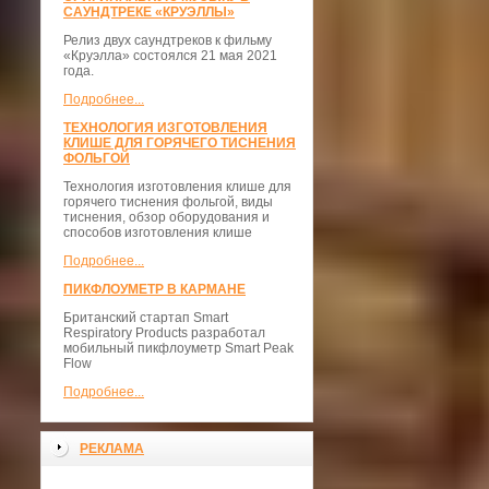
САУНДТРЕКЕ «КРУЭЛЛЫ»
Релиз двух саундтреков к фильму
«Круэлла» состоялся 21 мая 2021
года.
Подробнее...
ТЕХНОЛОГИЯ ИЗГОТОВЛЕНИЯ
КЛИШЕ ДЛЯ ГОРЯЧЕГО ТИСНЕНИЯ
ФОЛЬГОЙ
Технология изготовления клише для
горячего тиснения фольгой, виды
тиснения, обзор оборудования и
способов изготовления клише
Подробнее...
ПИКФЛОУМЕТР В КАРМАНЕ
Британский стартап Smart
Respiratory Products разработал
мобильный пикфлоуметр Smart Peak
Flow
Подробнее...
РЕКЛАМА