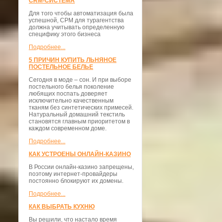
CRM-СИСТЕМА
Для того чтобы автоматизация была
успешной, СРМ для турагентства
должна учитывать определенную
специфику этого бизнеса
Подробнее...
5 ПРИЧИН КУПИТЬ ЛЬНЯНОЕ
ПОСТЕЛЬНОЕ БЕЛЬЕ
Сегодня в моде – сон. И при выборе
постельного белья поколение
любящих поспать доверяет
исключительно качественным
тканям без синтетических примесей.
Натуральный домашний текстиль
становятся главным приоритетом в
каждом современном доме.
Подробнее...
КАК УСТРОЕНЫ ОНЛАЙН-КАЗИНО
В России онлайн-казино запрещены,
поэтому интернет-провайдеры
постоянно блокируют их домены.
Подробнее...
КАК ВЫБРАТЬ КУХНЮ
Вы решили, что настало время