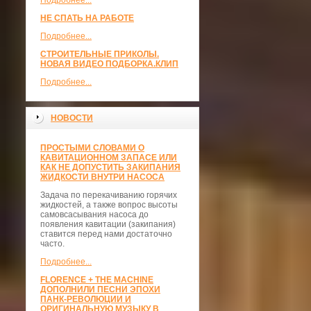
Подробнее...
НЕ СПАТЬ НА РАБОТЕ
Подробнее...
СТРОИТЕЛЬНЫЕ ПРИКОЛЫ.
НОВАЯ ВИДЕО ПОДБОРКА.КЛИП
Подробнее...
НОВОСТИ
ПРОСТЫМИ СЛОВАМИ О
КАВИТАЦИОННОМ ЗАПАСЕ ИЛИ
КАК НЕ ДОПУСТИТЬ ЗАКИПАНИЯ
ЖИДКОСТИ ВНУТРИ НАСОСА
Задача по перекачиванию горячих
жидкостей, а также вопрос высоты
самовсасывания насоса до
появления кавитации (закипания)
ставится перед нами достаточно
часто.
Подробнее...
FLORENCE + THE MACHINE
ДОПОЛНИЛИ ПЕСНИ ЭПОХИ
ПАНК-РЕВОЛЮЦИИ И
ОРИГИНАЛЬНУЮ МУЗЫКУ В