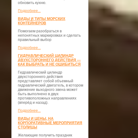
обновить кухню.
Подробнее...
ВИДЫ И ТИПЫ МОРСКИХ
КОНТЕЙНЕРОВ
Помогаем разобраться в
непонятных маркировках и сделать
правильный выбор
Подробнее...
ГИДРАВЛИЧЕСКИЙ ЦИЛИНДР
ДВУХСТОРОННЕГО ДЕЙСТВИЯ —
КАК ВЫБРАТЬ И НЕ ОШИБИТЬСЯ
Гидравлический цилиндр
двухстороннего действия
представляет собой объемный
гидравлический двигатель, в котором
движение выходного звена может
быть выполнено в двух
противоположных направлениях
(вперёд и назад).
Подробнее...
ВИДЫ И ЦЕНЫ, НА
КОРПОРАТИВНЫЕ МЕРОПРИЯТИЯ
СТОЛИЦЫ
Желающие получить праздник