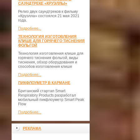
САУНДТРЕКЕ «КРУЭЛЛЫ»
Релиз двух саундтреков к фильму
«Круэлла» состоялся 21 мая 2021
года.
Подробнее...
ТЕХНОЛОГИЯ ИЗГОТОВЛЕНИЯ
КЛИШЕ ДЛЯ ГОРЯЧЕГО ТИСНЕНИЯ
ФОЛЬГОЙ
Технология изготовления клише для
горячего тиснения фольгой, виды
тиснения, обзор оборудования и
способов изготовления клише
Подробнее...
ПИКФЛОУМЕТР В КАРМАНЕ
Британский стартап Smart
Respiratory Products разработал
мобильный пикфлоуметр Smart Peak
Flow
Подробнее...
РЕКЛАМА