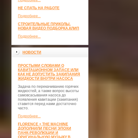
Подробнее...
НЕ СПАТЬ НА РАБОТЕ
Подробнее...
СТРОИТЕЛЬНЫЕ ПРИКОЛЫ.
НОВАЯ ВИДЕО ПОДБОРКА.КЛИП
Подробнее...
НОВОСТИ
ПРОСТЫМИ СЛОВАМИ О
КАВИТАЦИОННОМ ЗАПАСЕ ИЛИ
КАК НЕ ДОПУСТИТЬ ЗАКИПАНИЯ
ЖИДКОСТИ ВНУТРИ НАСОСА
Задача по перекачиванию горячих
жидкостей, а также вопрос высоты
самовсасывания насоса до
появления кавитации (закипания)
ставится перед нами достаточно
часто.
Подробнее...
FLORENCE + THE MACHINE
ДОПОЛНИЛИ ПЕСНИ ЭПОХИ
ПАНК-РЕВОЛЮЦИИ И
ОРИГИНАЛЬНУЮ МУЗЫКУ В