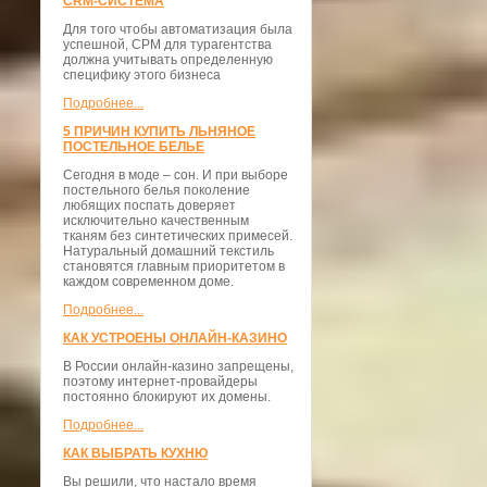
CRM-СИСТЕМА
Для того чтобы автоматизация была
успешной, СРМ для турагентства
должна учитывать определенную
специфику этого бизнеса
Подробнее...
5 ПРИЧИН КУПИТЬ ЛЬНЯНОЕ
ПОСТЕЛЬНОЕ БЕЛЬЕ
Сегодня в моде – сон. И при выборе
постельного белья поколение
любящих поспать доверяет
исключительно качественным
тканям без синтетических примесей.
Натуральный домашний текстиль
становятся главным приоритетом в
каждом современном доме.
Подробнее...
КАК УСТРОЕНЫ ОНЛАЙН-КАЗИНО
В России онлайн-казино запрещены,
поэтому интернет-провайдеры
постоянно блокируют их домены.
Подробнее...
КАК ВЫБРАТЬ КУХНЮ
Вы решили, что настало время