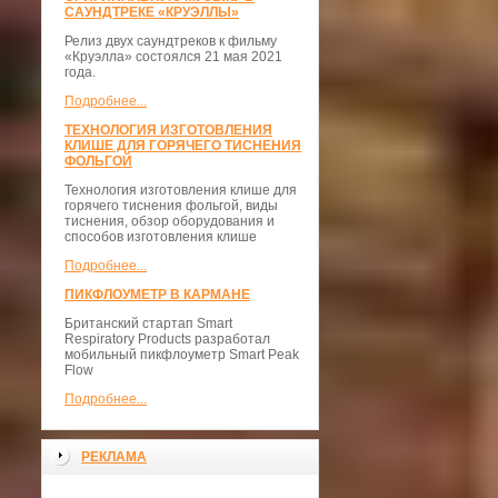
САУНДТРЕКЕ «КРУЭЛЛЫ»
Релиз двух саундтреков к фильму
«Круэлла» состоялся 21 мая 2021
года.
Подробнее...
ТЕХНОЛОГИЯ ИЗГОТОВЛЕНИЯ
КЛИШЕ ДЛЯ ГОРЯЧЕГО ТИСНЕНИЯ
ФОЛЬГОЙ
Технология изготовления клише для
горячего тиснения фольгой, виды
тиснения, обзор оборудования и
способов изготовления клише
Подробнее...
ПИКФЛОУМЕТР В КАРМАНЕ
Британский стартап Smart
Respiratory Products разработал
мобильный пикфлоуметр Smart Peak
Flow
Подробнее...
РЕКЛАМА