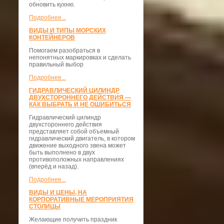
обновить кухню.
Подробнее...
ВИДЫ И ТИПЫ МОРСКИХ
КОНТЕЙНЕРОВ
Помогаем разобраться в
непонятных маркировках и сделать
правильный выбор
Подробнее...
ГИДРАВЛИЧЕСКИЙ ЦИЛИНДР
ДВУХСТОРОННЕГО ДЕЙСТВИЯ —
КАК ВЫБРАТЬ И НЕ ОШИБИТЬСЯ
Гидравлический цилиндр
двухстороннего действия
представляет собой объемный
гидравлический двигатель, в котором
движение выходного звена может
быть выполнено в двух
противоположных направлениях
(вперёд и назад).
Подробнее...
ВИДЫ И ЦЕНЫ, НА
КОРПОРАТИВНЫЕ МЕРОПРИЯТИЯ
СТОЛИЦЫ
Желающие получить праздник