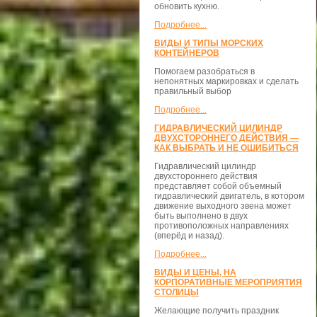
обновить кухню.
Подробнее...
ВИДЫ И ТИПЫ МОРСКИХ
КОНТЕЙНЕРОВ
Помогаем разобраться в
непонятных маркировках и сделать
правильный выбор
Подробнее...
ГИДРАВЛИЧЕСКИЙ ЦИЛИНДР
ДВУХСТОРОННЕГО ДЕЙСТВИЯ —
КАК ВЫБРАТЬ И НЕ ОШИБИТЬСЯ
Гидравлический цилиндр
двухстороннего действия
представляет собой объемный
гидравлический двигатель, в котором
движение выходного звена может
быть выполнено в двух
противоположных направлениях
(вперёд и назад).
Подробнее...
ВИДЫ И ЦЕНЫ, НА
КОРПОРАТИВНЫЕ МЕРОПРИЯТИЯ
СТОЛИЦЫ
Желающие получить праздник