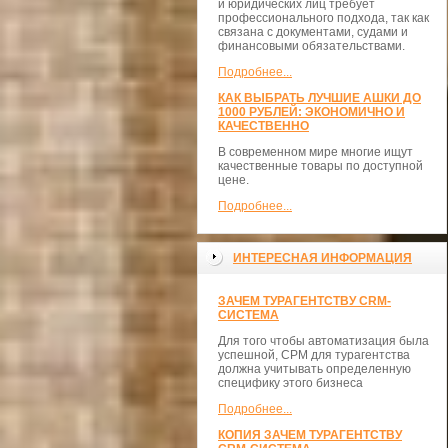
и юридических лиц требует
профессионального подхода, так как
связана с документами, судами и
финансовыми обязательствами.
Подробнее...
КАК ВЫБРАТЬ ЛУЧШИЕ АШКИ ДО
1000 РУБЛЕЙ: ЭКОНОМИЧНО И
КАЧЕСТВЕННО
В современном мире многие ищут
качественные товары по доступной
цене.
Подробнее...
ИНТЕРЕСНАЯ ИНФОРМАЦИЯ
ЗАЧЕМ ТУРАГЕНТСТВУ CRM-
СИСТЕМА
Для того чтобы автоматизация была
успешной, СРМ для турагентства
должна учитывать определенную
специфику этого бизнеса
Подробнее...
КОПИЯ ЗАЧЕМ ТУРАГЕНТСТВУ