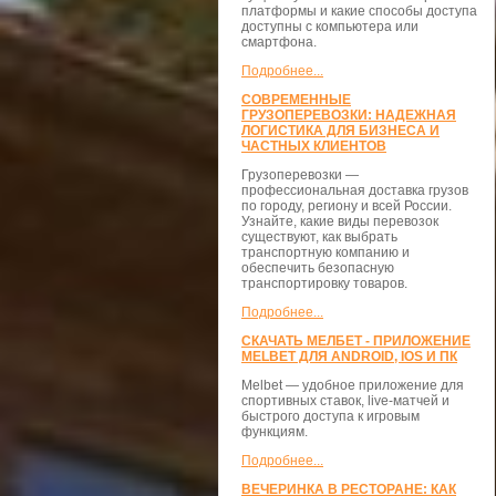
платформы и какие способы доступа
доступны с компьютера или
смартфона.
Подробнее...
СОВРЕМЕННЫЕ
ГРУЗОПЕРЕВОЗКИ: НАДЕЖНАЯ
ЛОГИСТИКА ДЛЯ БИЗНЕСА И
ЧАСТНЫХ КЛИЕНТОВ
Грузоперевозки —
профессиональная доставка грузов
по городу, региону и всей России.
Узнайте, какие виды перевозок
существуют, как выбрать
транспортную компанию и
обеспечить безопасную
транспортировку товаров.
Подробнее...
СКАЧАТЬ МЕЛБЕТ - ПРИЛОЖЕНИЕ
MELBET ДЛЯ ANDROID, IOS И ПК
Melbet — удобное приложение для
спортивных ставок, live-матчей и
быстрого доступа к игровым
функциям.
Подробнее...
ВЕЧЕРИНКА В РЕСТОРАНЕ: КАК