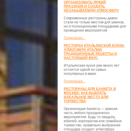
ОРГАНИЗОВАТЬ ЯРКИЙ
ПРАЗДНИК И СОЗДАТЬ
НЕЗАБЫВАЕМУЮ АТМОСФЕРУ
Современные рестораны давно
стали не только местом для ужинов,
но и полноценными площадками для
проведения мероприятий
Подробнее...
РЕСТОРАН ИТАЛЬЯНСКОЙ КУХНИ:
АТМОСФЕРА ИТАЛИИ,
ТРАДИЦИОННЫЕ РЕЦЕПТЫ И
НАСТОЯЩИЙ ВКУС
Итальянская кухня уже много лет
остается одной из самых
популярных в мире.
Подробнее...
РЕСТОРАНЫ ДЛЯ БАНКЕТА В
МОСКВЕ: КАК ВЫБРАТЬ
ИДЕАЛЬНОЕ МЕСТО ДЛЯ
ТОРЖЕСТВА
Организация банкета — важная
часть любого праздничного
мероприятия. Будь то свадьба,
юбилей, корпоратив или семейное
торжество, правильно выбранная
площадка создает атмосферу