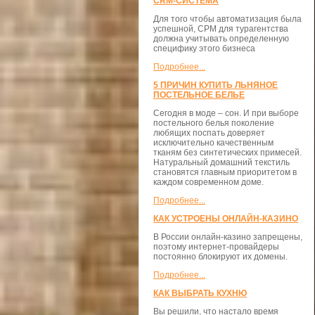
CRM-СИСТЕМА
Для того чтобы автоматизация была
успешной, СРМ для турагентства
должна учитывать определенную
специфику этого бизнеса
Подробнее...
5 ПРИЧИН КУПИТЬ ЛЬНЯНОЕ
ПОСТЕЛЬНОЕ БЕЛЬЕ
Сегодня в моде – сон. И при выборе
постельного белья поколение
любящих поспать доверяет
исключительно качественным
тканям без синтетических примесей.
Натуральный домашний текстиль
становятся главным приоритетом в
каждом современном доме.
Подробнее...
КАК УСТРОЕНЫ ОНЛАЙН-КАЗИНО
В России онлайн-казино запрещены,
поэтому интернет-провайдеры
постоянно блокируют их домены.
Подробнее...
КАК ВЫБРАТЬ КУХНЮ
Вы решили, что настало время