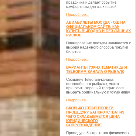
праздника и делает событие
комфортным для всех гостей
Подробнее...
АВИАБИЛЕТЫ МОСКВА - ОШ НА
ОФИЦИАЛЬНОМ САЙТЕ: КАК
КУПИТЬ ВЫГОДНО И БЕЗ ЛИШНИХ
РИСКОВ
Планирование поездки начинается с
выбора надежного способа покупки
билетов.
Подробнее...
ВАРИАНТЫ УЗКИХ ТЕМАТИК ДЛЯ
TELEGRAM-КАНАЛА О РЫБАЛК
Создание Telegram-канала,
посвящённого рыбалке, может
приносить хороший трафик, если
выбрать оригинальную и узкую нишу.
Подробнее...
СКОЛЬКО СТОИТ ПРОЙТИ
ПРОЦЕДУРУ БАНКРОТСТВА: ИЗ
ЧЕГО СКЛАДЫВАЕТСЯ ЦЕНА
ЮРИДИЧЕСКОГО
СОПРОВОЖДЕНИЯ
Процедура банкротства физических