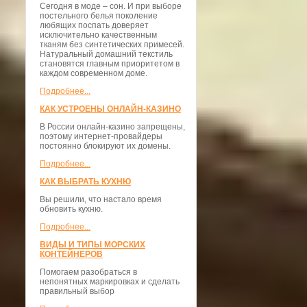
Сегодня в моде – сон. И при выборе
постельного белья поколение
любящих поспать доверяет
исключительно качественным
тканям без синтетических примесей.
Натуральный домашний текстиль
становятся главным приоритетом в
каждом современном доме.
Подробнее...
КАК УСТРОЕНЫ ОНЛАЙН-КАЗИНО
В России онлайн-казино запрещены,
поэтому интернет-провайдеры
постоянно блокируют их домены.
Подробнее...
КАК ВЫБРАТЬ КУХНЮ
Вы решили, что настало время
обновить кухню.
Подробнее...
ВИДЫ И ТИПЫ МОРСКИХ
КОНТЕЙНЕРОВ
Помогаем разобраться в
непонятных маркировках и сделать
правильный выбор