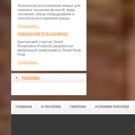
Технология изготовления клише для
горячего тиснения фольгой, виды
тиснения, обзор оборудования и
способов изготовления клише
Подробнее...
ПИКФЛОУМЕТР В КАРМАНЕ
Британский стартап Smart
Respiratory Products разработал
мобильный пикфлоуметр Smart Peak
Flow
Подробнее...
РЕКЛАМА
ГЛАВНАЯ
О ПОСЕЛКЕ
ГЕНПЛАН
УСЛОВИЯ ПОКУПКИ