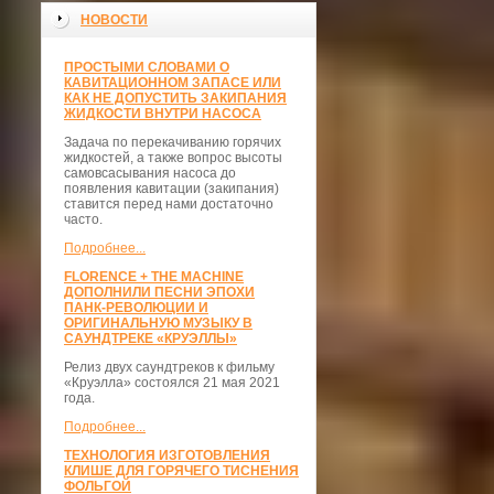
НОВОСТИ
ПРОСТЫМИ СЛОВАМИ О
КАВИТАЦИОННОМ ЗАПАСЕ ИЛИ
КАК НЕ ДОПУСТИТЬ ЗАКИПАНИЯ
ЖИДКОСТИ ВНУТРИ НАСОСА
Задача по перекачиванию горячих
жидкостей, а также вопрос высоты
самовсасывания насоса до
появления кавитации (закипания)
ставится перед нами достаточно
часто.
Подробнее...
FLORENCE + THE MACHINE
ДОПОЛНИЛИ ПЕСНИ ЭПОХИ
ПАНК-РЕВОЛЮЦИИ И
ОРИГИНАЛЬНУЮ МУЗЫКУ В
САУНДТРЕКЕ «КРУЭЛЛЫ»
Релиз двух саундтреков к фильму
«Круэлла» состоялся 21 мая 2021
года.
Подробнее...
ТЕХНОЛОГИЯ ИЗГОТОВЛЕНИЯ
КЛИШЕ ДЛЯ ГОРЯЧЕГО ТИСНЕНИЯ
ФОЛЬГОЙ