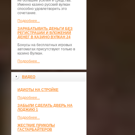
не большие усилия и средства.
Именно казино русский вулкан
способно удовлетворить это
сочетание.
Подробнее...
ЗАРАБАТЫВАТЬ ДЕНЬГИ БЕЗ
РЕГИСТРАЦИИ И ВЛОЖЕНИЙ
ДЕНЕГ В КАЗИНО ВУЛКАН 24
Бонусы на бесплатных игровых
автоматах присутствуют только в
казино Вулкан.
Подробнее...
ВИДЕО
ИДИОТЫ НА СТРОЙКЕ
Подробнее...
ЗАБЫЛИ СДЕЛАТЬ ДВЕРЬ НА
ЛОДЖИЮ 1
Подробнее...
ЖЕСТКИЕ ПРИКОЛЫ
ГАСТАРБАЙТЕРОВ