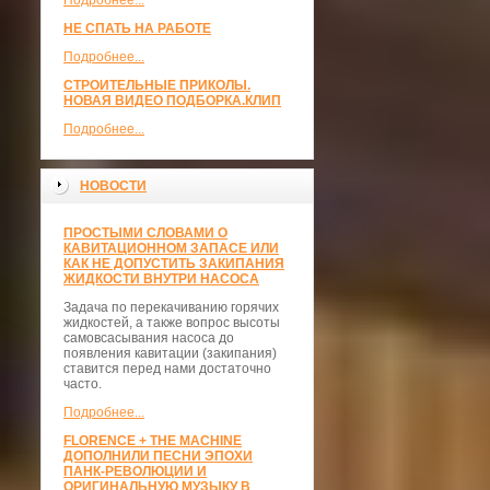
Подробнее...
НЕ СПАТЬ НА РАБОТЕ
Подробнее...
СТРОИТЕЛЬНЫЕ ПРИКОЛЫ.
НОВАЯ ВИДЕО ПОДБОРКА.КЛИП
Подробнее...
НОВОСТИ
ПРОСТЫМИ СЛОВАМИ О
КАВИТАЦИОННОМ ЗАПАСЕ ИЛИ
КАК НЕ ДОПУСТИТЬ ЗАКИПАНИЯ
ЖИДКОСТИ ВНУТРИ НАСОСА
Задача по перекачиванию горячих
жидкостей, а также вопрос высоты
самовсасывания насоса до
появления кавитации (закипания)
ставится перед нами достаточно
часто.
Подробнее...
FLORENCE + THE MACHINE
ДОПОЛНИЛИ ПЕСНИ ЭПОХИ
ПАНК-РЕВОЛЮЦИИ И
ОРИГИНАЛЬНУЮ МУЗЫКУ В