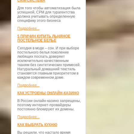
CRM-СИСТЕМА
Для того чтобы автоматизация была
успешной, СРМ для турагентства
должна учитывать определенную
специфику этого бизнеса
Подробнее...
5 ПРИЧИН КУПИТЬ ЛЬНЯНОЕ
ПОСТЕЛЬНОЕ БЕЛЬЕ
Сегодня в моде – сон. И при выборе
постельного белья поколение
любящих поспать доверяет
исключительно качественным
тканям без синтетических примесей.
Натуральный домашний текстиль
становятся главным приоритетом в
каждом современном доме.
Подробнее...
КАК УСТРОЕНЫ ОНЛАЙН-КАЗИНО
В России онлайн-казино запрещены,
поэтому интернет-провайдеры
постоянно блокируют их домены.
Подробнее...
КАК ВЫБРАТЬ КУХНЮ
Вы решили, что настало время