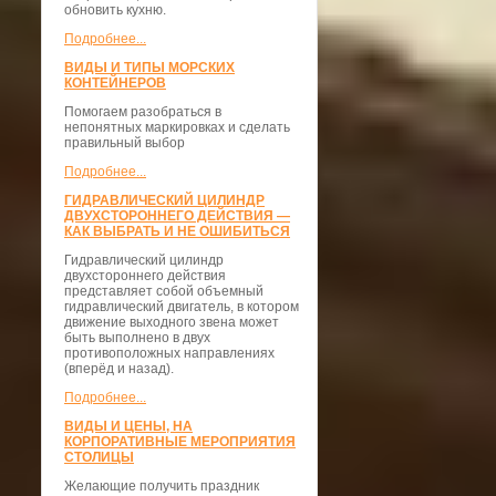
обновить кухню.
Подробнее...
ВИДЫ И ТИПЫ МОРСКИХ
КОНТЕЙНЕРОВ
Помогаем разобраться в
непонятных маркировках и сделать
правильный выбор
Подробнее...
ГИДРАВЛИЧЕСКИЙ ЦИЛИНДР
ДВУХСТОРОННЕГО ДЕЙСТВИЯ —
КАК ВЫБРАТЬ И НЕ ОШИБИТЬСЯ
Гидравлический цилиндр
двухстороннего действия
представляет собой объемный
гидравлический двигатель, в котором
движение выходного звена может
быть выполнено в двух
противоположных направлениях
(вперёд и назад).
Подробнее...
ВИДЫ И ЦЕНЫ, НА
КОРПОРАТИВНЫЕ МЕРОПРИЯТИЯ
СТОЛИЦЫ
Желающие получить праздник