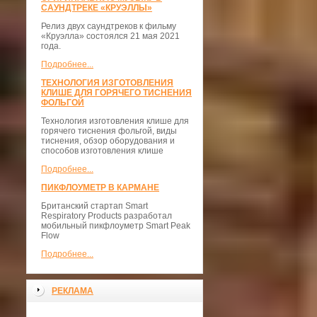
САУНДТРЕКЕ «КРУЭЛЛЫ»
Релиз двух саундтреков к фильму
«Круэлла» состоялся 21 мая 2021
года.
Подробнее...
ТЕХНОЛОГИЯ ИЗГОТОВЛЕНИЯ
КЛИШЕ ДЛЯ ГОРЯЧЕГО ТИСНЕНИЯ
ФОЛЬГОЙ
Технология изготовления клише для
горячего тиснения фольгой, виды
тиснения, обзор оборудования и
способов изготовления клише
Подробнее...
ПИКФЛОУМЕТР В КАРМАНЕ
Британский стартап Smart
Respiratory Products разработал
мобильный пикфлоуметр Smart Peak
Flow
Подробнее...
РЕКЛАМА