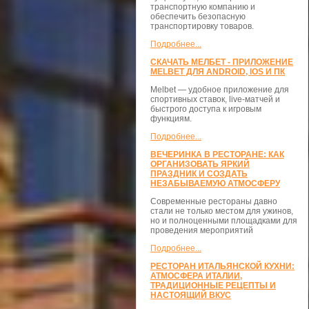
транспортную компанию и
обеспечить безопасную
транспортировку товаров.
Подробнее...
СКАЧАТЬ МЕЛБЕТ - ПРИЛОЖЕНИЕ
MELBET ДЛЯ ANDROID, IOS И ПК
Melbet — удобное приложение для
спортивных ставок, live-матчей и
быстрого доступа к игровым
функциям.
Подробнее...
ВЕЧЕРИНКА В РЕСТОРАНЕ: КАК
ОРГАНИЗОВАТЬ ЯРКИЙ
ПРАЗДНИК И СОЗДАТЬ
НЕЗАБЫВАЕМУЮ АТМОСФЕРУ
Современные рестораны давно
стали не только местом для ужинов,
но и полноценными площадками для
проведения мероприятий
Подробнее...
РЕСТОРАН ИТАЛЬЯНСКОЙ КУХНИ:
АТМОСФЕРА ИТАЛИИ,
ТРАДИЦИОННЫЕ РЕЦЕПТЫ И
НАСТОЯЩИЙ ВКУС