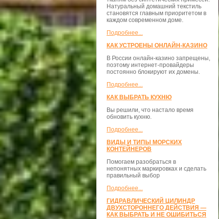
Натуральный домашний текстиль
становятся главным приоритетом в
каждом современном доме.
Подробнее...
КАК УСТРОЕНЫ ОНЛАЙН-КАЗИНО
В России онлайн-казино запрещены,
поэтому интернет-провайдеры
постоянно блокируют их домены.
Подробнее...
КАК ВЫБРАТЬ КУХНЮ
Вы решили, что настало время
обновить кухню.
Подробнее...
ВИДЫ И ТИПЫ МОРСКИХ
КОНТЕЙНЕРОВ
Помогаем разобраться в
непонятных маркировках и сделать
правильный выбор
Подробнее...
ГИДРАВЛИЧЕСКИЙ ЦИЛИНДР
ДВУХСТОРОННЕГО ДЕЙСТВИЯ —
КАК ВЫБРАТЬ И НЕ ОШИБИТЬСЯ