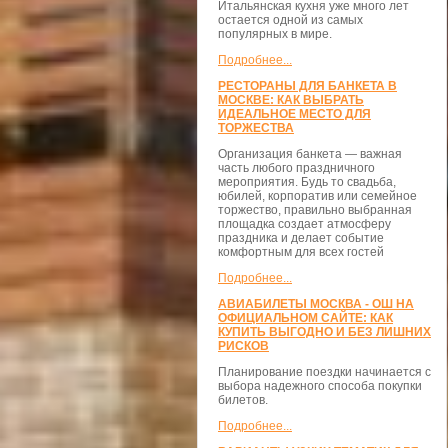
Итальянская кухня уже много лет
остается одной из самых
популярных в мире.
Подробнее...
РЕСТОРАНЫ ДЛЯ БАНКЕТА В
МОСКВЕ: КАК ВЫБРАТЬ
ИДЕАЛЬНОЕ МЕСТО ДЛЯ
ТОРЖЕСТВА
Организация банкета — важная
часть любого праздничного
мероприятия. Будь то свадьба,
юбилей, корпоратив или семейное
торжество, правильно выбранная
площадка создает атмосферу
праздника и делает событие
комфортным для всех гостей
Подробнее...
АВИАБИЛЕТЫ МОСКВА - ОШ НА
ОФИЦИАЛЬНОМ САЙТЕ: КАК
КУПИТЬ ВЫГОДНО И БЕЗ ЛИШНИХ
РИСКОВ
Планирование поездки начинается с
выбора надежного способа покупки
билетов.
Подробнее...