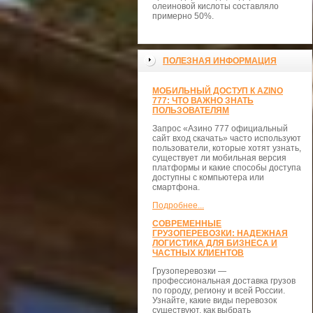
олеиновой кислоты составляло
примерно 50%.
ПОЛЕЗНАЯ ИНФОРМАЦИЯ
МОБИЛЬНЫЙ ДОСТУП К AZINO
777: ЧТО ВАЖНО ЗНАТЬ
ПОЛЬЗОВАТЕЛЯМ
Запрос «Азино 777 официальный
сайт вход скачать» часто используют
пользователи, которые хотят узнать,
существует ли мобильная версия
платформы и какие способы доступа
доступны с компьютера или
смартфона.
Подробнее...
СОВРЕМЕННЫЕ
ГРУЗОПЕРЕВОЗКИ: НАДЕЖНАЯ
ЛОГИСТИКА ДЛЯ БИЗНЕСА И
ЧАСТНЫХ КЛИЕНТОВ
Грузоперевозки —
профессиональная доставка грузов
по городу, региону и всей России.
Узнайте, какие виды перевозок
существуют, как выбрать