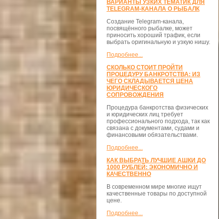
ВАРИАНТЫ УЗКИХ ТЕМАТИК ДЛЯ
TELEGRAM-КАНАЛА О РЫБАЛК
Создание Telegram-канала,
посвящённого рыбалке, может
приносить хороший трафик, если
выбрать оригинальную и узкую нишу.
Подробнее...
СКОЛЬКО СТОИТ ПРОЙТИ
ПРОЦЕДУРУ БАНКРОТСТВА: ИЗ
ЧЕГО СКЛАДЫВАЕТСЯ ЦЕНА
ЮРИДИЧЕСКОГО
СОПРОВОЖДЕНИЯ
Процедура банкротства физических
и юридических лиц требует
профессионального подхода, так как
связана с документами, судами и
финансовыми обязательствами.
Подробнее...
КАК ВЫБРАТЬ ЛУЧШИЕ АШКИ ДО
1000 РУБЛЕЙ: ЭКОНОМИЧНО И
КАЧЕСТВЕННО
В современном мире многие ищут
качественные товары по доступной
цене.
Подробнее...