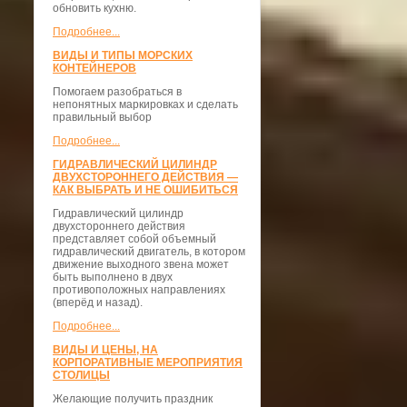
обновить кухню.
Подробнее...
ВИДЫ И ТИПЫ МОРСКИХ
КОНТЕЙНЕРОВ
Помогаем разобраться в
непонятных маркировках и сделать
правильный выбор
Подробнее...
ГИДРАВЛИЧЕСКИЙ ЦИЛИНДР
ДВУХСТОРОННЕГО ДЕЙСТВИЯ —
КАК ВЫБРАТЬ И НЕ ОШИБИТЬСЯ
Гидравлический цилиндр
двухстороннего действия
представляет собой объемный
гидравлический двигатель, в котором
движение выходного звена может
быть выполнено в двух
противоположных направлениях
(вперёд и назад).
Подробнее...
ВИДЫ И ЦЕНЫ, НА
КОРПОРАТИВНЫЕ МЕРОПРИЯТИЯ
СТОЛИЦЫ
Желающие получить праздник