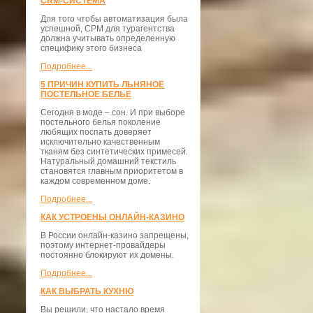
CRM-СИСТЕМА
Для того чтобы автоматизация была
успешной, СРМ для турагентства
должна учитывать определенную
специфику этого бизнеса
Подробнее...
5 ПРИЧИН КУПИТЬ ЛЬНЯНОЕ
ПОСТЕЛЬНОЕ БЕЛЬЕ
Сегодня в моде – сон. И при выборе
постельного белья поколение
любящих поспать доверяет
исключительно качественным
тканям без синтетических примесей.
Натуральный домашний текстиль
становятся главным приоритетом в
каждом современном доме.
Подробнее...
КАК УСТРОЕНЫ ОНЛАЙН-КАЗИНО
В России онлайн-казино запрещены,
поэтому интернет-провайдеры
постоянно блокируют их домены.
Подробнее...
КАК ВЫБРАТЬ КУХНЮ
Вы решили, что настало время