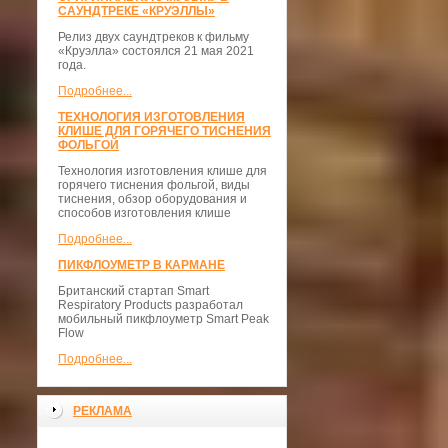
САУНДТРЕКЕ «КРУЭЛЛЫ»
Релиз двух саундтреков к фильму
«Круэлла» состоялся 21 мая 2021
года.
Подробнее...
ТЕХНОЛОГИЯ ИЗГОТОВЛЕНИЯ
КЛИШЕ ДЛЯ ГОРЯЧЕГО ТИСНЕНИЯ
ФОЛЬГОЙ
Технология изготовления клише для
горячего тиснения фольгой, виды
тиснения, обзор оборудования и
способов изготовления клише
Подробнее...
ПИКФЛОУМЕТР В КАРМАНЕ
Британский стартап Smart
Respiratory Products разработал
мобильный пикфлоуметр Smart Peak
Flow
Подробнее...
РЕКЛАМА