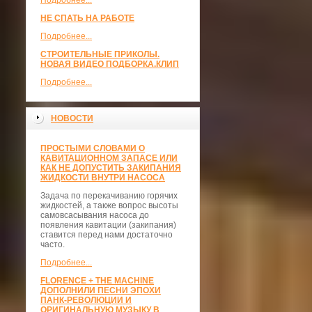
Подробнее...
НЕ СПАТЬ НА РАБОТЕ
Подробнее...
СТРОИТЕЛЬНЫЕ ПРИКОЛЫ.
НОВАЯ ВИДЕО ПОДБОРКА.КЛИП
Подробнее...
НОВОСТИ
ПРОСТЫМИ СЛОВАМИ О
КАВИТАЦИОННОМ ЗАПАСЕ ИЛИ
КАК НЕ ДОПУСТИТЬ ЗАКИПАНИЯ
ЖИДКОСТИ ВНУТРИ НАСОСА
Задача по перекачиванию горячих
жидкостей, а также вопрос высоты
самовсасывания насоса до
появления кавитации (закипания)
ставится перед нами достаточно
часто.
Подробнее...
FLORENCE + THE MACHINE
ДОПОЛНИЛИ ПЕСНИ ЭПОХИ
ПАНК-РЕВОЛЮЦИИ И
ОРИГИНАЛЬНУЮ МУЗЫКУ В