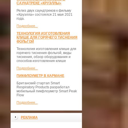
САУНДТРЕКЕ «КРУЭЛЛЫ»
Релиз двух саундтреков к фильму
«Круэлла» состоялся 21 мая 2021
года.
Подробнее...
ТЕХНОЛОГИЯ ИЗГОТОВЛЕНИЯ
КЛИШЕ ДЛЯ ГОРЯЧЕГО ТИСНЕНИЯ
ФОЛЬГОЙ
Технология изготовления клише для
горячего тиснения фольгой, виды
тиснения, обзор оборудования и
способов изготовления клише
Подробнее...
ПИКФЛОУМЕТР В КАРМАНЕ
Британский стартап Smart
Respiratory Products разработал
мобильный пикфлоуметр Smart Peak
Flow
Подробнее...
РЕКЛАМА