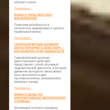
обновить кухню.
Подробнее...
ВИДЫ И ТИПЫ МОРСКИХ
КОНТЕЙНЕРОВ
Помогаем разобраться в
непонятных маркировках и сделать
правильный выбор
Подробнее...
ГИДРАВЛИЧЕСКИЙ ЦИЛИНДР
ДВУХСТОРОННЕГО ДЕЙСТВИЯ —
КАК ВЫБРАТЬ И НЕ ОШИБИТЬСЯ
Гидравлический цилиндр
двухстороннего действия
представляет собой объемный
гидравлический двигатель, в котором
движение выходного звена может
быть выполнено в двух
противоположных направлениях
(вперёд и назад).
Подробнее...
ВИДЫ И ЦЕНЫ, НА
КОРПОРАТИВНЫЕ МЕРОПРИЯТИЯ
СТОЛИЦЫ
Желающие получить праздник