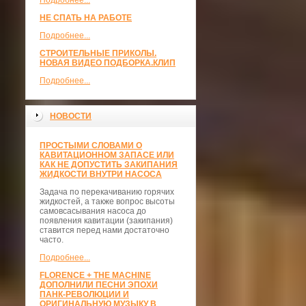
Подробнее...
НЕ СПАТЬ НА РАБОТЕ
Подробнее...
СТРОИТЕЛЬНЫЕ ПРИКОЛЫ.
НОВАЯ ВИДЕО ПОДБОРКА.КЛИП
Подробнее...
НОВОСТИ
ПРОСТЫМИ СЛОВАМИ О
КАВИТАЦИОННОМ ЗАПАСЕ ИЛИ
КАК НЕ ДОПУСТИТЬ ЗАКИПАНИЯ
ЖИДКОСТИ ВНУТРИ НАСОСА
Задача по перекачиванию горячих
жидкостей, а также вопрос высоты
самовсасывания насоса до
появления кавитации (закипания)
ставится перед нами достаточно
часто.
Подробнее...
FLORENCE + THE MACHINE
ДОПОЛНИЛИ ПЕСНИ ЭПОХИ
ПАНК-РЕВОЛЮЦИИ И
ОРИГИНАЛЬНУЮ МУЗЫКУ В