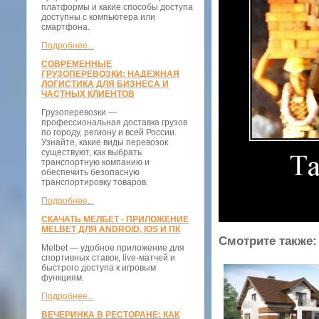
платформы и какие способы доступа
доступны с компьютера или
смартфона.
Подробнее...
СОВРЕМЕННЫЕ
ГРУЗОПЕРЕВОЗКИ: НАДЕЖНАЯ
ЛОГИСТИКА ДЛЯ БИЗНЕСА И
ЧАСТНЫХ КЛИЕНТОВ
Грузоперевозки —
профессиональная доставка грузов
по городу, региону и всей России.
Узнайте, какие виды перевозок
существуют, как выбрать
транспортную компанию и
обеспечить безопасную
транспортировку товаров.
Подробнее...
СКАЧАТЬ МЕЛБЕТ - ПРИЛОЖЕНИЕ
MELBET ДЛЯ ANDROID, IOS И ПК
Смотрите также:
Melbet — удобное приложение для
спортивных ставок, live-матчей и
быстрого доступа к игровым
функциям.
Подробнее...
ВЕЧЕРИНКА В РЕСТОРАНЕ: КАК