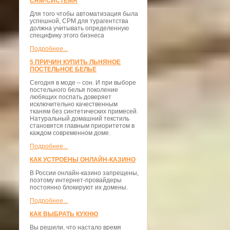
CRM-СИСТЕМА
Для того чтобы автоматизация была
успешной, СРМ для турагентства
должна учитывать определенную
специфику этого бизнеса
Подробнее...
5 ПРИЧИН КУПИТЬ ЛЬНЯНОЕ
ПОСТЕЛЬНОЕ БЕЛЬЕ
Сегодня в моде – сон. И при выборе
постельного белья поколение
любящих поспать доверяет
исключительно качественным
тканям без синтетических примесей.
Натуральный домашний текстиль
становятся главным приоритетом в
каждом современном доме.
Подробнее...
КАК УСТРОЕНЫ ОНЛАЙН-КАЗИНО
В России онлайн-казино запрещены,
поэтому интернет-провайдеры
постоянно блокируют их домены.
Подробнее...
КАК ВЫБРАТЬ КУХНЮ
Вы решили, что настало время