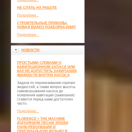
Подробнее...
НЕ СПАТЬ НА РАБОТЕ
Подробнее...
СТРОИТЕЛЬНЫЕ ПРИКОЛЫ.
НОВАЯ ВИДЕО ПОДБОРКА.КЛИП
Подробнее...
НОВОСТИ
ПРОСТЫМИ СЛОВАМИ О
КАВИТАЦИОННОМ ЗАПАСЕ ИЛИ
КАК НЕ ДОПУСТИТЬ ЗАКИПАНИЯ
ЖИДКОСТИ ВНУТРИ НАСОСА
Задача по перекачиванию горячих
жидкостей, а также вопрос высоты
самовсасывания насоса до
появления кавитации (закипания)
ставится перед нами достаточно
часто.
Подробнее...
FLORENCE + THE MACHINE
ДОПОЛНИЛИ ПЕСНИ ЭПОХИ
ПАНК-РЕВОЛЮЦИИ И
ОРИГИНАЛЬНУЮ МУЗЫКУ В