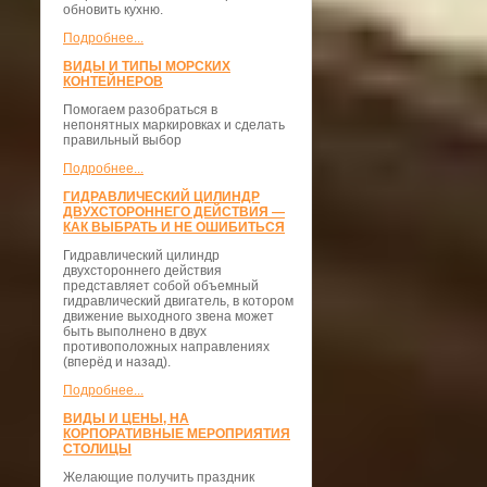
обновить кухню.
Подробнее...
ВИДЫ И ТИПЫ МОРСКИХ
КОНТЕЙНЕРОВ
Помогаем разобраться в
непонятных маркировках и сделать
правильный выбор
Подробнее...
ГИДРАВЛИЧЕСКИЙ ЦИЛИНДР
ДВУХСТОРОННЕГО ДЕЙСТВИЯ —
КАК ВЫБРАТЬ И НЕ ОШИБИТЬСЯ
Гидравлический цилиндр
двухстороннего действия
представляет собой объемный
гидравлический двигатель, в котором
движение выходного звена может
быть выполнено в двух
противоположных направлениях
(вперёд и назад).
Подробнее...
ВИДЫ И ЦЕНЫ, НА
КОРПОРАТИВНЫЕ МЕРОПРИЯТИЯ
СТОЛИЦЫ
Желающие получить праздник