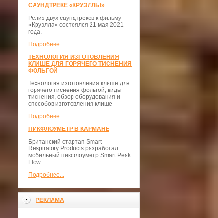
САУНДТРЕКЕ «КРУЭЛЛЫ»
Релиз двух саундтреков к фильму
«Круэлла» состоялся 21 мая 2021
года.
Подробнее...
ТЕХНОЛОГИЯ ИЗГОТОВЛЕНИЯ
КЛИШЕ ДЛЯ ГОРЯЧЕГО ТИСНЕНИЯ
ФОЛЬГОЙ
Технология изготовления клише для
горячего тиснения фольгой, виды
тиснения, обзор оборудования и
способов изготовления клише
Подробнее...
ПИКФЛОУМЕТР В КАРМАНЕ
Британский стартап Smart
Respiratory Products разработал
мобильный пикфлоуметр Smart Peak
Flow
Подробнее...
РЕКЛАМА