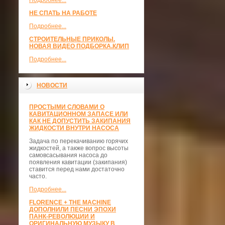
Подробнее...
НЕ СПАТЬ НА РАБОТЕ
Подробнее...
СТРОИТЕЛЬНЫЕ ПРИКОЛЫ.
НОВАЯ ВИДЕО ПОДБОРКА.КЛИП
Подробнее...
НОВОСТИ
ПРОСТЫМИ СЛОВАМИ О
КАВИТАЦИОННОМ ЗАПАСЕ ИЛИ
КАК НЕ ДОПУСТИТЬ ЗАКИПАНИЯ
ЖИДКОСТИ ВНУТРИ НАСОСА
Задача по перекачиванию горячих
жидкостей, а также вопрос высоты
самовсасывания насоса до
появления кавитации (закипания)
ставится перед нами достаточно
часто.
Подробнее...
FLORENCE + THE MACHINE
ДОПОЛНИЛИ ПЕСНИ ЭПОХИ
ПАНК-РЕВОЛЮЦИИ И
ОРИГИНАЛЬНУЮ МУЗЫКУ В