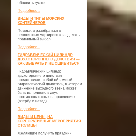
обновить кухню.
Подробнее...
ВИДЫ И ТИПЫ МОРСКИХ
КОНТЕЙНЕРОВ
Помогаем разобраться в
непонятных маркировках и сделать
правильный выбор
Подробнее...
ГИДРАВЛИЧЕСКИЙ ЦИЛИНДР
ДВУХСТОРОННЕГО ДЕЙСТВИЯ —
КАК ВЫБРАТЬ И НЕ ОШИБИТЬСЯ
Гидравлический цилиндр
двухстороннего действия
представляет собой объемный
гидравлический двигатель, в котором
движение выходного звена может
быть выполнено в двух
противоположных направлениях
(вперёд и назад).
Подробнее...
ВИДЫ И ЦЕНЫ, НА
КОРПОРАТИВНЫЕ МЕРОПРИЯТИЯ
СТОЛИЦЫ
Желающие получить праздник