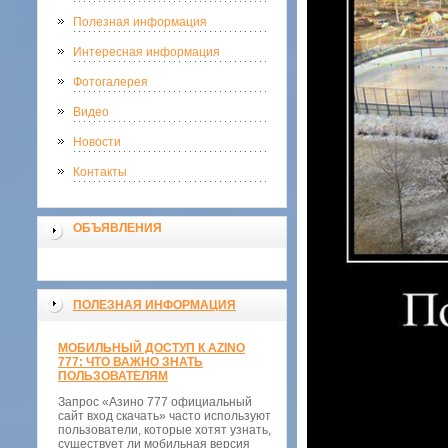
Полезная информация
Интересная информация
Фотогалерея
Видео
Новости
Контакты
ОБЪЯВЛЕНИЯ
ПОЛЕЗНАЯ ИНФОРМАЦИЯ
МОБИЛЬНЫЙ ДОСТУП К AZINO
777: ЧТО ВАЖНО ЗНАТЬ
ПОЛЬЗОВАТЕЛЯМ
Запрос «Азино 777 официальный
сайт вход скачать» часто используют
пользователи, которые хотят узнать,
существует ли мобильная версия