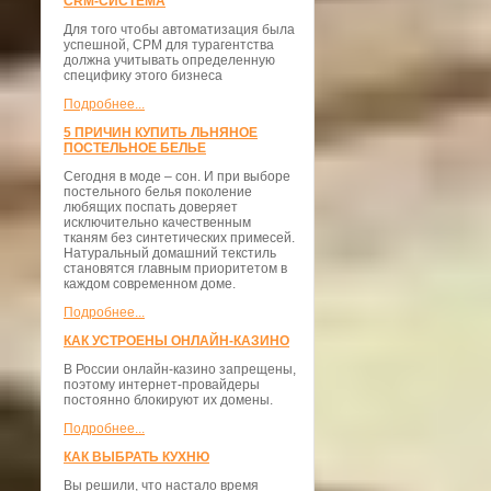
CRM-СИСТЕМА
Для того чтобы автоматизация была
успешной, СРМ для турагентства
должна учитывать определенную
специфику этого бизнеса
Подробнее...
5 ПРИЧИН КУПИТЬ ЛЬНЯНОЕ
ПОСТЕЛЬНОЕ БЕЛЬЕ
Сегодня в моде – сон. И при выборе
постельного белья поколение
любящих поспать доверяет
исключительно качественным
тканям без синтетических примесей.
Натуральный домашний текстиль
становятся главным приоритетом в
каждом современном доме.
Подробнее...
КАК УСТРОЕНЫ ОНЛАЙН-КАЗИНО
В России онлайн-казино запрещены,
поэтому интернет-провайдеры
постоянно блокируют их домены.
Подробнее...
КАК ВЫБРАТЬ КУХНЮ
Вы решили, что настало время