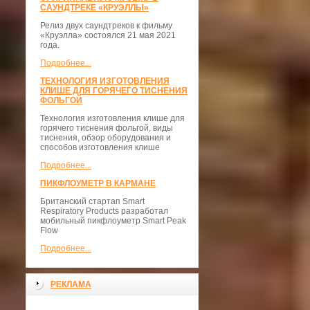
САУНДТРЕКЕ «КРУЭЛЛЫ»
Релиз двух саундтреков к фильму
«Круэлла» состоялся 21 мая 2021
года.
Подробнее...
ТЕХНОЛОГИЯ ИЗГОТОВЛЕНИЯ
КЛИШЕ ДЛЯ ГОРЯЧЕГО ТИСНЕНИЯ
ФОЛЬГОЙ
Технология изготовления клише для
горячего тиснения фольгой, виды
тиснения, обзор оборудования и
способов изготовления клише
Подробнее...
ПИКФЛОУМЕТР В КАРМАНЕ
Британский стартап Smart
Respiratory Products разработал
мобильный пикфлоуметр Smart Peak
Flow
Подробнее...
РЕКЛАМА