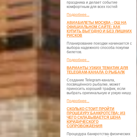
праздника и делает событие
комфортным для всех гостей
Подробнее...
АВИАБИЛЕТЫ МОСКВА - ОШ НА
ОФИЦИАЛЬНОМ САЙТЕ: КАК
КУПИТЬ ВЫГОДНО И БЕЗ ЛИШНИХ
РИСКОВ
Планирование поездки начинается с
выбора надежного способа покупки
билетов.
Подробнее...
ВАРИАНТЫ УЗКИХ ТЕМАТИК ДЛЯ
TELEGRAM-КАНАЛА О РЫБАЛК
Создание Telegram-канала,
посвящённого рыбалке, может
приносить хороший трафик, если
выбрать оригинальную и узкую нишу.
Подробнее...
СКОЛЬКО СТОИТ ПРОЙТИ
ПРОЦЕДУРУ БАНКРОТСТВА: ИЗ
ЧЕГО СКЛАДЫВАЕТСЯ ЦЕНА
ЮРИДИЧЕСКОГО
СОПРОВОЖДЕНИЯ
Процедура банкротства физических