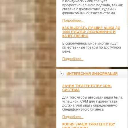
и юридических лиц требует
профессионального подхода, так как
связана с документами, судами и
финансовыми обязательствами.
Подробнее...
КАК ВЫБРАТЬ ЛУЧШИЕ АШКИ ДО
1000 РУБЛЕЙ: ЭКОНОМИЧНО И
КАЧЕСТВЕННО
В современном мире многие ищут
качественные товары по доступной
цене.
Подробнее...
ИНТЕРЕСНАЯ ИНФОРМАЦИЯ
ЗАЧЕМ ТУРАГЕНТСТВУ CRM-
СИСТЕМА
Для того чтобы автоматизация была
успешной, СРМ для турагентства
должна учитывать определенную
специфику этого бизнеса
Подробнее...
КОПИЯ ЗАЧЕМ ТУРАГЕНТСТВУ