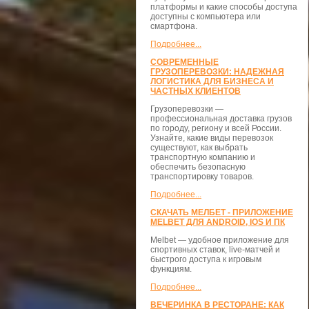
платформы и какие способы доступа
доступны с компьютера или
смартфона.
Подробнее...
СОВРЕМЕННЫЕ
ГРУЗОПЕРЕВОЗКИ: НАДЕЖНАЯ
ЛОГИСТИКА ДЛЯ БИЗНЕСА И
ЧАСТНЫХ КЛИЕНТОВ
Грузоперевозки —
профессиональная доставка грузов
по городу, региону и всей России.
Узнайте, какие виды перевозок
существуют, как выбрать
транспортную компанию и
обеспечить безопасную
транспортировку товаров.
Подробнее...
СКАЧАТЬ МЕЛБЕТ - ПРИЛОЖЕНИЕ
MELBET ДЛЯ ANDROID, IOS И ПК
Melbet — удобное приложение для
спортивных ставок, live-матчей и
быстрого доступа к игровым
функциям.
Подробнее...
ВЕЧЕРИНКА В РЕСТОРАНЕ: КАК