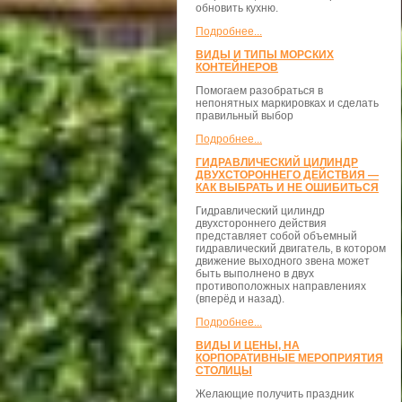
обновить кухню.
Подробнее...
ВИДЫ И ТИПЫ МОРСКИХ
КОНТЕЙНЕРОВ
Помогаем разобраться в
непонятных маркировках и сделать
правильный выбор
Подробнее...
ГИДРАВЛИЧЕСКИЙ ЦИЛИНДР
ДВУХСТОРОННЕГО ДЕЙСТВИЯ —
КАК ВЫБРАТЬ И НЕ ОШИБИТЬСЯ
Гидравлический цилиндр
двухстороннего действия
представляет собой объемный
гидравлический двигатель, в котором
движение выходного звена может
быть выполнено в двух
противоположных направлениях
(вперёд и назад).
Подробнее...
ВИДЫ И ЦЕНЫ, НА
КОРПОРАТИВНЫЕ МЕРОПРИЯТИЯ
СТОЛИЦЫ
Желающие получить праздник