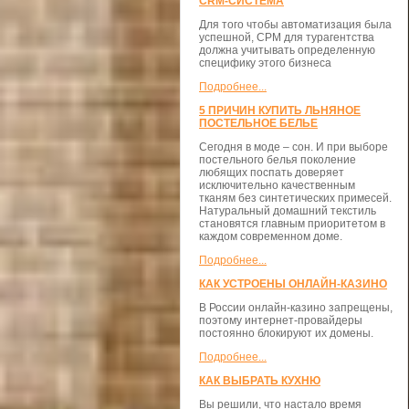
CRM-СИСТЕМА
Для того чтобы автоматизация была
успешной, СРМ для турагентства
должна учитывать определенную
специфику этого бизнеса
Подробнее...
5 ПРИЧИН КУПИТЬ ЛЬНЯНОЕ
ПОСТЕЛЬНОЕ БЕЛЬЕ
Сегодня в моде – сон. И при выборе
постельного белья поколение
любящих поспать доверяет
исключительно качественным
тканям без синтетических примесей.
Натуральный домашний текстиль
становятся главным приоритетом в
каждом современном доме.
Подробнее...
КАК УСТРОЕНЫ ОНЛАЙН-КАЗИНО
В России онлайн-казино запрещены,
поэтому интернет-провайдеры
постоянно блокируют их домены.
Подробнее...
КАК ВЫБРАТЬ КУХНЮ
Вы решили, что настало время