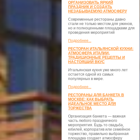
ОРГАНИЗОВАТЬ ЯРКИЙ
ПРАЗДНИК И СОЗДАТЬ
НЕЗАБЫВАЕМУЮ АТМОСФЕРУ
Современные рестораны давно
стали не только местом для ужинов,
но и полноценными площадками для
проведения мероприятий
Подробнее...
РЕСТОРАН ИТАЛЬЯНСКОЙ КУХНИ:
АТМОСФЕРА ИТАЛИИ,
ТРАДИЦИОННЫЕ РЕЦЕПТЫ И
НАСТОЯЩИЙ ВКУС
Итальянская кухня уже много лет
остается одной из самых
популярных в мире.
Подробнее...
РЕСТОРАНЫ ДЛЯ БАНКЕТА В
МОСКВЕ: КАК ВЫБРАТЬ
ИДЕАЛЬНОЕ МЕСТО ДЛЯ
ТОРЖЕСТВА
Организация банкета — важная
часть любого праздничного
мероприятия. Будь то свадьба,
юбилей, корпоратив или семейное
торжество, правильно выбранная
площадка создает атмосферу