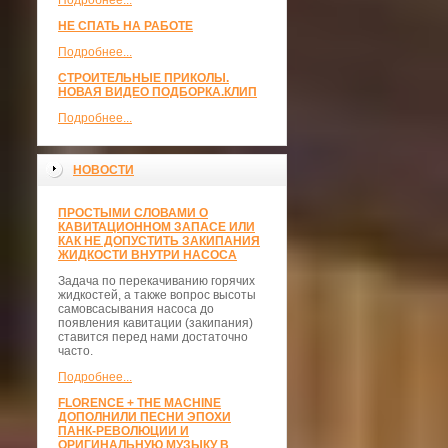
Подробнее...
НЕ СПАТЬ НА РАБОТЕ
Подробнее...
СТРОИТЕЛЬНЫЕ ПРИКОЛЫ.
НОВАЯ ВИДЕО ПОДБОРКА.КЛИП
Подробнее...
НОВОСТИ
ПРОСТЫМИ СЛОВАМИ О
КАВИТАЦИОННОМ ЗАПАСЕ ИЛИ
КАК НЕ ДОПУСТИТЬ ЗАКИПАНИЯ
ЖИДКОСТИ ВНУТРИ НАСОСА
Задача по перекачиванию горячих
жидкостей, а также вопрос высоты
самовсасывания насоса до
появления кавитации (закипания)
ставится перед нами достаточно
часто.
Подробнее...
FLORENCE + THE MACHINE
ДОПОЛНИЛИ ПЕСНИ ЭПОХИ
ПАНК-РЕВОЛЮЦИИ И
ОРИГИНАЛЬНУЮ МУЗЫКУ В