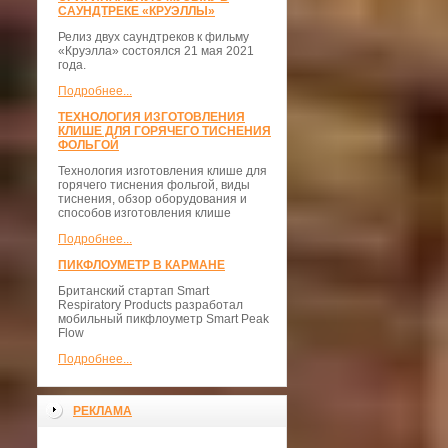
САУНДТРЕКЕ «КРУЭЛЛЫ»
Релиз двух саундтреков к фильму
«Круэлла» состоялся 21 мая 2021
года.
Подробнее...
ТЕХНОЛОГИЯ ИЗГОТОВЛЕНИЯ
КЛИШЕ ДЛЯ ГОРЯЧЕГО ТИСНЕНИЯ
ФОЛЬГОЙ
Технология изготовления клише для
горячего тиснения фольгой, виды
тиснения, обзор оборудования и
способов изготовления клише
Подробнее...
ПИКФЛОУМЕТР В КАРМАНЕ
Британский стартап Smart
Respiratory Products разработал
мобильный пикфлоуметр Smart Peak
Flow
Подробнее...
РЕКЛАМА