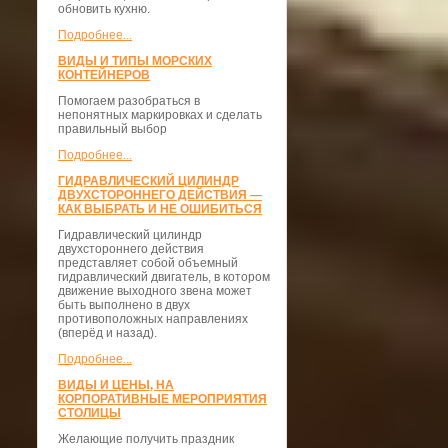
обновить кухню.
Подробнее...
ВИДЫ И ТИПЫ МОРСКИХ
КОНТЕЙНЕРОВ
Помогаем разобраться в
непонятных маркировках и сделать
правильный выбор
Подробнее...
ГИДРАВЛИЧЕСКИЙ ЦИЛИНДР
ДВУХСТОРОННЕГО ДЕЙСТВИЯ —
КАК ВЫБРАТЬ И НЕ ОШИБИТЬСЯ
Гидравлический цилиндр
двухстороннего действия
представляет собой объемный
гидравлический двигатель, в котором
движение выходного звена может
быть выполнено в двух
противоположных направлениях
(вперёд и назад).
Подробнее...
ВИДЫ И ЦЕНЫ, НА
КОРПОРАТИВНЫЕ МЕРОПРИЯТИЯ
СТОЛИЦЫ
Желающие получить праздник