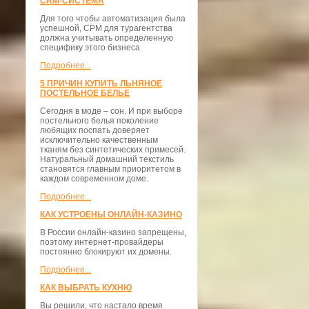
CRM-СИСТЕМА
Для того чтобы автоматизация была
успешной, СРМ для турагентства
должна учитывать определенную
специфику этого бизнеса
Подробнее...
5 ПРИЧИН КУПИТЬ ЛЬНЯНОЕ
ПОСТЕЛЬНОЕ БЕЛЬЕ
Сегодня в моде – сон. И при выборе
постельного белья поколение
любящих поспать доверяет
исключительно качественным
тканям без синтетических примесей.
Натуральный домашний текстиль
становятся главным приоритетом в
каждом современном доме.
Подробнее...
КАК УСТРОЕНЫ ОНЛАЙН-КАЗИНО
В России онлайн-казино запрещены,
поэтому интернет-провайдеры
постоянно блокируют их домены.
Подробнее...
КАК ВЫБРАТЬ КУХНЮ
Вы решили, что настало время