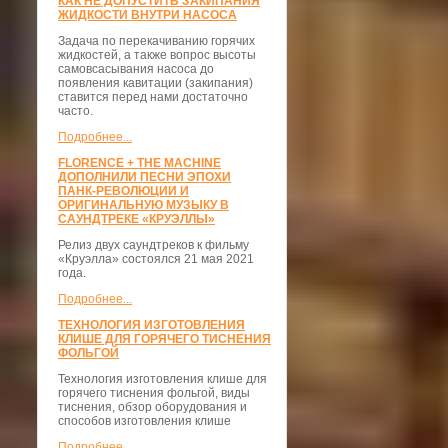
КАК НЕ ДОПУСТИТЬ ЗАКИПАНИЯ
ЖИДКОСТИ ВНУТРИ НАСОСА
Задача по перекачиванию горячих
жидкостей, а также вопрос высоты
самовсасывания насоса до
появления кавитации (закипания)
ставится перед нами достаточно
часто.
Подробнее...
FLORENCE + THE MACHINE
ДОПОЛНИЛИ ПЕСНИ ЭПОХИ
ПАНК-РЕВОЛЮЦИИ И
ОРИГИНАЛЬНУЮ МУЗЫКУ В
САУНДТРЕКЕ «КРУЭЛЛЫ»
Релиз двух саундтреков к фильму
«Круэлла» состоялся 21 мая 2021
года.
Подробнее...
ТЕХНОЛОГИЯ ИЗГОТОВЛЕНИЯ
КЛИШЕ ДЛЯ ГОРЯЧЕГО ТИСНЕНИЯ
ФОЛЬГОЙ
Технология изготовления клише для
горячего тиснения фольгой, виды
тиснения, обзор оборудования и
способов изготовления клише
Подробнее...