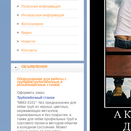
Полезная информация
Интересная информация
Фотогалерея
Видео
Новости
Контакты
ОБЪЯВЛЕНИЯ
Оборудование для работы с
трубами(трубогибочные и
резьбонарезные станки)
Оформить заказ.
Трубогибочный станок
"ММЗ-3101"- №1 предназначен для
гибки труб из черных, цветных,
нержавеющих металлов,
оцинкованных и без покрытия, а
также для гибки профильных труб и
сортового проката методом обкатки
в холодном состоянии. Может