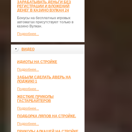
ЗАРАБАТЫВАТЬ ДЕНЬГИ БЕЗ
РЕГИСТРАЦИИ И ВЛОЖЕНИЙ
ДЕНЕГ В КАЗИНО ВУЛКАН 24
Бонусы на бесплатных игровых
автоматах присутствуют только в
казино Вулкан.
Подробнее...
ВИДЕО
ИДИОТЫ НА СТРОЙКЕ
Подробнее...
ЗАБЫЛИ СДЕЛАТЬ ДВЕРЬ НА
ЛОДЖИЮ 1
Подробнее...
ЖЕСТКИЕ ПРИКОЛЫ
ГАСТАРБАЙТЕРОВ
Подробнее...
ПОДБОРКА ЛЯПОВ НА СТРОЙКЕ.
Подробнее...
ПРИКОЛЫ АЛКАШЕЙ НА СТРОЙКЕ