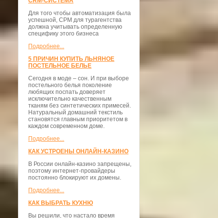
CRM-СИСТЕМА
Для того чтобы автоматизация была
успешной, СРМ для турагентства
должна учитывать определенную
специфику этого бизнеса
Подробнее...
5 ПРИЧИН КУПИТЬ ЛЬНЯНОЕ
ПОСТЕЛЬНОЕ БЕЛЬЕ
Сегодня в моде – сон. И при выборе
постельного белья поколение
любящих поспать доверяет
исключительно качественным
тканям без синтетических примесей.
Натуральный домашний текстиль
становятся главным приоритетом в
каждом современном доме.
Подробнее...
КАК УСТРОЕНЫ ОНЛАЙН-КАЗИНО
В России онлайн-казино запрещены,
поэтому интернет-провайдеры
постоянно блокируют их домены.
Подробнее...
КАК ВЫБРАТЬ КУХНЮ
Вы решили, что настало время