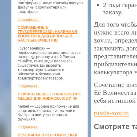
платформы и какие способы доступа
2 года гар
доступны с компьютера или
заказу.
смартфона.
Подробнее...
Для того чтоб
СОВРЕМЕННЫЕ
нужно всего л
ГРУЗОПЕРЕВОЗКИ: НАДЕЖНАЯ
ЛОГИСТИКА ДЛЯ БИЗНЕСА И
zov.ru, опред
ЧАСТНЫХ КЛИЕНТОВ
заключить дого
Грузоперевозки —
профессиональная доставка грузов
представителе
по городу, региону и всей России.
Узнайте, какие виды перевозок
приблизитель
существуют, как выбрать
транспортную компанию и
калькулятора на
обеспечить безопасную
транспортировку товаров.
Сочетание вне
Подробнее...
Её Величества
СКАЧАТЬ МЕЛБЕТ - ПРИЛОЖЕНИЕ
MELBET ДЛЯ ANDROID, IOS И ПК
себя истинной
Melbet — удобное приложение для
спортивных ставок, live-матчей и
russia-zov.ru
быстрого доступа к игровым
функциям.
Смотрите т
Подробнее...
ВЕЧЕРИНКА В РЕСТОРАНЕ: КАК