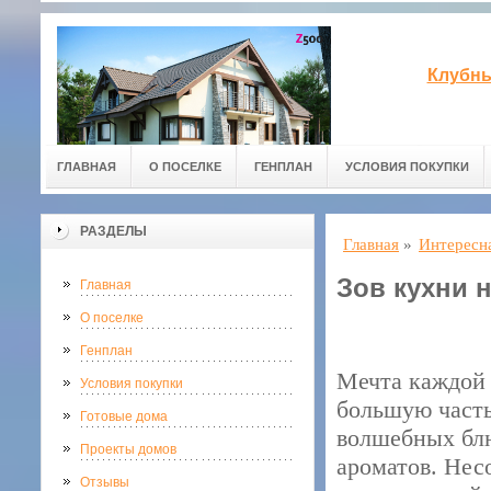
Клубны
ГЛАВНАЯ
О ПОСЕЛКЕ
ГЕНПЛАН
УСЛОВИЯ ПОКУПКИ
РАЗДЕЛЫ
Главная
»
Интересн
Зов кухни 
Главная
О поселке
Генплан
Мечта каждой х
Условия покупки
большую часть
Готовые дома
волшебных блю
Проекты домов
ароматов. Нес
Отзывы