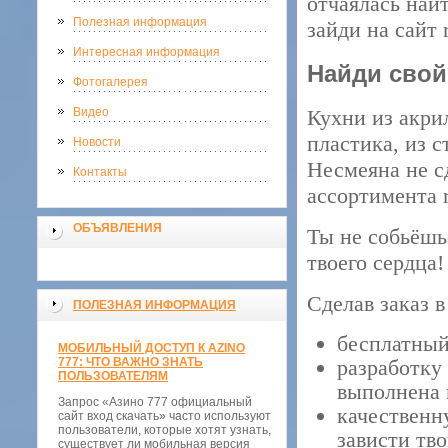
отчаялась най
Полезная информация
зайди на сайт 
Интересная информация
Найди свой
Фотогалерея
Видео
Кухни из акри
пластика, из 
Новости
Несмеяна не с
Контакты
ассортимента ru
ОБЪЯВЛЕНИЯ
Ты не собьёшьс
твоего сердца!
Сделав заказ в
ПОЛЕЗНАЯ ИНФОРМАЦИЯ
бесплатный
МОБИЛЬНЫЙ ДОСТУП К AZINO
777: ЧТО ВАЖНО ЗНАТЬ
разработку
ПОЛЬЗОВАТЕЛЯМ
выполнена 
Запрос «Азино 777 официальный
качественн
сайт вход скачать» часто используют
пользователи, которые хотят узнать,
зависти тво
существует ли мобильная версия