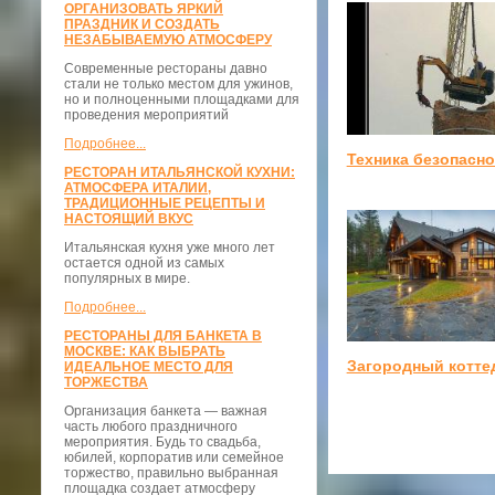
ОРГАНИЗОВАТЬ ЯРКИЙ
ПРАЗДНИК И СОЗДАТЬ
НЕЗАБЫВАЕМУЮ АТМОСФЕРУ
Современные рестораны давно
стали не только местом для ужинов,
но и полноценными площадками для
проведения мероприятий
Подробнее...
Техника безопасно
РЕСТОРАН ИТАЛЬЯНСКОЙ КУХНИ:
АТМОСФЕРА ИТАЛИИ,
ТРАДИЦИОННЫЕ РЕЦЕПТЫ И
НАСТОЯЩИЙ ВКУС
Итальянская кухня уже много лет
остается одной из самых
популярных в мире.
Подробнее...
РЕСТОРАНЫ ДЛЯ БАНКЕТА В
МОСКВЕ: КАК ВЫБРАТЬ
Загородный котте
ИДЕАЛЬНОЕ МЕСТО ДЛЯ
ТОРЖЕСТВА
Организация банкета — важная
часть любого праздничного
мероприятия. Будь то свадьба,
юбилей, корпоратив или семейное
торжество, правильно выбранная
площадка создает атмосферу