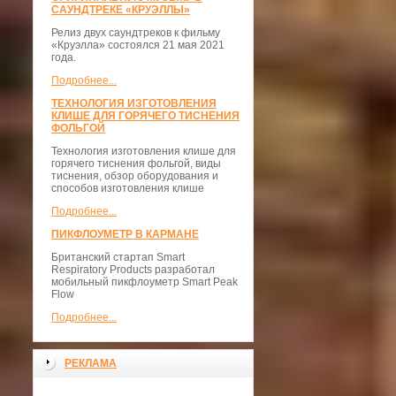
САУНДТРЕКЕ «КРУЭЛЛЫ»
Релиз двух саундтреков к фильму
«Круэлла» состоялся 21 мая 2021
года.
Подробнее...
ТЕХНОЛОГИЯ ИЗГОТОВЛЕНИЯ
КЛИШЕ ДЛЯ ГОРЯЧЕГО ТИСНЕНИЯ
ФОЛЬГОЙ
Технология изготовления клише для
горячего тиснения фольгой, виды
тиснения, обзор оборудования и
способов изготовления клише
Подробнее...
ПИКФЛОУМЕТР В КАРМАНЕ
Британский стартап Smart
Respiratory Products разработал
мобильный пикфлоуметр Smart Peak
Flow
Подробнее...
РЕКЛАМА