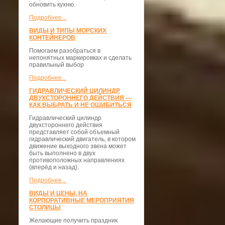
обновить кухню.
Подробнее...
ВИДЫ И ТИПЫ МОРСКИХ
КОНТЕЙНЕРОВ
Помогаем разобраться в
непонятных маркировках и сделать
правильный выбор
Подробнее...
ГИДРАВЛИЧЕСКИЙ ЦИЛИНДР
ДВУХСТОРОННЕГО ДЕЙСТВИЯ —
КАК ВЫБРАТЬ И НЕ ОШИБИТЬСЯ
Гидравлический цилиндр
двухстороннего действия
представляет собой объемный
гидравлический двигатель, в котором
движение выходного звена может
быть выполнено в двух
противоположных направлениях
(вперёд и назад).
Подробнее...
ВИДЫ И ЦЕНЫ, НА
КОРПОРАТИВНЫЕ МЕРОПРИЯТИЯ
СТОЛИЦЫ
Желающие получить праздник