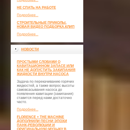
Подробнее...
НЕ СПАТЬ НА РАБОТЕ
Подробнее...
СТРОИТЕЛЬНЫЕ ПРИКОЛЫ.
НОВАЯ ВИДЕО ПОДБОРКА.КЛИП
Подробнее...
НОВОСТИ
ПРОСТЫМИ СЛОВАМИ О
КАВИТАЦИОННОМ ЗАПАСЕ ИЛИ
КАК НЕ ДОПУСТИТЬ ЗАКИПАНИЯ
ЖИДКОСТИ ВНУТРИ НАСОСА
Задача по перекачиванию горячих
жидкостей, а также вопрос высоты
самовсасывания насоса до
появления кавитации (закипания)
ставится перед нами достаточно
часто.
Подробнее...
FLORENCE + THE MACHINE
ДОПОЛНИЛИ ПЕСНИ ЭПОХИ
ПАНК-РЕВОЛЮЦИИ И
ОРИГИНАЛЬНУЮ МУЗЫКУ В